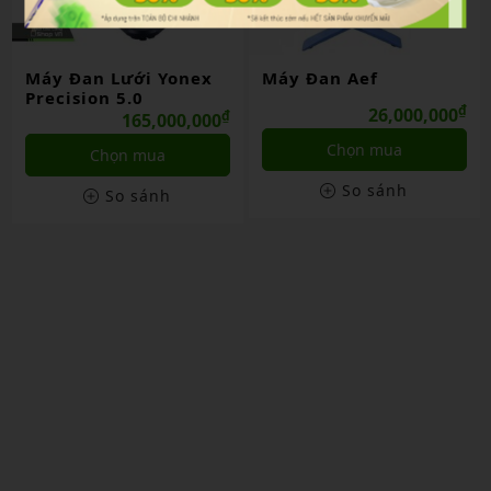
Máy Đan Lưới Yonex
Máy Đan Aef
Precision 5.0
₫
26,000,000
₫
165,000,000
Chọn mua
Chọn mua
So sánh
So sánh