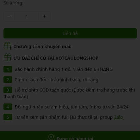
Số lượng:
Liên hệ
Chương trình khuyến mãi:
ƯU ĐÃI CHỈ CÓ TẠI VOTCAULONGSHOP
Bảo hành chính hãng 1 đổi 1 lên đến 6 THÁNG
Chính sách đổi – trả minh bạch, rõ ràng
Hỗ trợ ship COD toàn quốc (Được kiểm tra hàng trước khi
thanh toán)
Đội ngũ nhân sự am hiểu, tận tâm, Inbox tư vấn 24/24
Tư vấn xem sản phẩm full HD thực tế tại group
Zalo
Đang có hàng tại