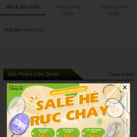
Mô tả sản phẩm
Thông số kỹ
Đánh giá sản
thuật
phẩm
Máy Đan Lining Cũ
Sản Phẩm Liên Quan
Xem thêm
×