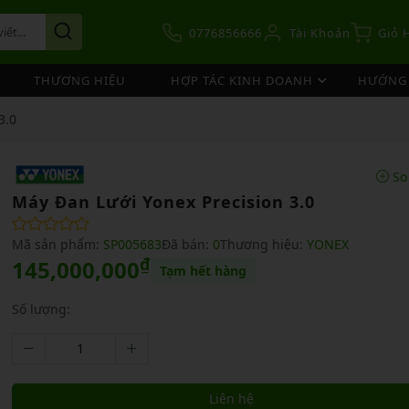
0776856666
Tài Khoản
Giỏ 
THƯƠNG HIỆU
HỢP TÁC KINH DOANH
HƯỚNG 
CẦU LÔNG YONEX
U LÔNG YONEX
CẦU LÔNG YONEX
ALO YONEX
CẦU LÔNG
IỆN MÁY ĐAN
BẢNG CHIẾT KHẤU ĐẠI LÝ
3.0
CẦU LÔNG YONEX
VỢT CẦU LÔNG IXE
ÁO CẦU LÔNG
QUẦN CẦU LÔNG
CẦU LÔNG LINING
U LÔNG LINING
CẦU LÔNG LINING
ALO LINING
CÁN CẦU LÔNG
ALO PICKLEBALL
NHƯỢNG QUYỀN VỢT CẦU LÔNG SH
CẦU LÔNG VICTOR
VỢT CẦU LÔNG KAMITO
Áo Cầu Lông Yonex
Quần Cầu Lông Yon
So
CẦU LÔNG VICTOR
U LÔNG HUNDRED
CẦU LÔNG VICTOR
ALO VICTOR
ẦU LÔNG
PICKLEBALL
Áo Cầu Lông Lining
Quần Cầu Lông Lin
Máy Đan Lưới Yonex Precision 3.0
CẦU LÔNG LINING
VỢT CẦU LÔNG KAWASAKI
CẦU LÔNG MIZUNO
U LÔNG FLYPOWER
CẦU LÔNG KID
ALO HUNDRED
U LÔNG
Áo Cầu Lông Hundred
Quần Cầu Lông Ku
CẦU LÔNG MIZUNO
VỢT CẦU LÔNG KLINT
Áo Cầu Lông Kid
Quần Cầu Lông Vic
Mã sản phẩm:
SP005683
Đã bán:
0
Thương hiệu:
YONEX
CẦU LÔNG HUNDRED
U LÔNG KID
 CẦU LÔNG KUMPOO
ALO MIZUNO
₫
145,000,000
Áo Cầu Lông Flypower
Quần Cầu Lông Kid
Tạm hết hàng
CẦU LÔNG HUNDRED
VỢT CẦU LÔNG KUMPOO
CẦU LÔNG APACS
ALO APAVI
Số lượng:
CẦU LÔNG XP
ALO KAMITO
GIÀY PICKLEBALL
PHỤ KIỆN PICKL
CẦU LÔNG APACS
VỢT CẦU LÔNG PROKENNEX
CẦU LÔNG LEFUS
Giày Asics
Bóng Pickleball
CẦU LÔNG FELET
VỢT CẦU LÔNG REVILO
Túi/balo Pickleball
CẦU LÔNG WIKA
CẦU LÔNG FLYPOWER
VỢT CẦU LÔNG TENWAY
Liên hệ