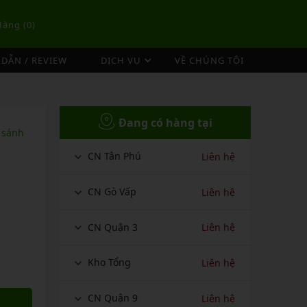
Hàng (
0
)
DẪN / REVIEW
DỊCH VỤ
VỀ CHÚNG TÔI
DỊCH VỤ ĐAN VỢT CẦU LÔNG
TÚI/BALO CẦU LÔNG
OP
DỊCH VỤ THU MUA VỢT CŨ
Đang có hàng tại
ex
Túi Cầu Lông Lining
 sánh
ing
Túi Cầu Lông Yonex
CN Tân Phú
Liên hệ
mpoo
Túi Cầu Lông Victor
tor
Túi Cầu Lông Mizuno
CN Gò Vấp
Liên hệ
Túi Cầu Lông Apavi
Xem thêm
CN Quận 3
Liên hệ
EBALL
MÁY ĐAN
Phụ Kiện Máy Đan
Kho Tổng
Liên hệ
CN Quận 9
Liên hệ