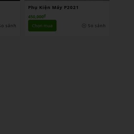
Phụ Kiện Máy P2021
Phụ K
₫
450,000
160,000
o sánh
Chọn mua
So sánh
Chọn