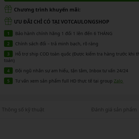
CẦU LÔNG KUMPOO
CẦU LÔNG REDSON
Chương trình khuyến mãi:
CẦU LÔNG KAWASAKI
CẦU LÔNG 3RD
ƯU ĐÃI CHỈ CÓ TẠI VOTCAULONGSHOP
CẦU LÔNG FELET
CẦU LÔNG APAVI
Bảo hành chính hãng 1 đổi 1 lên đến 6 THÁNG
CẦU LÔNG APAVI
Chính sách đổi – trả minh bạch, rõ ràng
CẦU LÔNG DAS X
Hỗ trợ ship COD toàn quốc (Được kiểm tra hàng trước khi 
CẦU LÔNG FLEET
toán)
CẦU LÔNG FLEX POWER
Đội ngũ nhân sự am hiểu, tận tâm, Inbox tư vấn 24/24
Tư vấn xem sản phẩm full HD thực tế tại group
Zalo
CẦU LÔNG FORZA
Thông số kỹ thuật
Đánh giá sản phẩm