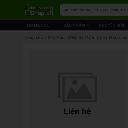
TRANG CHỦ
SẢN PHẨM
KHUYẾN MÃI
VỢT CẦU LÔNG
GIÀY 
ÁO CẦ
QUẦN 
TÚI/B
CƯỚC 
PHỤ K
NÓN
Trang chủ
>
Máy Đan
>
Máy Đan Lưới Yonex Precision 
VỢT 
VỢT CẦU LÔNG
GIÀY CẦU LÔNG
GIÀY CẦU LÔNG
GIÀY 
ÁO CẦ
QUẦN 
TÚI/B
CUỐN 
TÚI/B
VỢT 
Vợt Cầu Lông Yonex
Giày Cầu Lông Yonex
ÁO CẦU LÔNG
GIÀY 
ÁO CẦ
QUẦN 
TÚI/B
ỐNG C
BÓNG 
Vợt Cầu Lông Victor
Giày Cầu Lông Mizuno
VỢT 
QUẦN CẦU LÔNG
GIÀY 
ÁO CẦ
QUẦN 
TÚI/B
VỚ CẦ
Vợt Cầu Lông Lining
Giày Cầu Lông Lining
VỢT 
Vợt Cầu Lông Mizuno
Giày Cầu Lông Victor
TÚI / BALO CẦU LÔNG
GIÀY 
ÁO CẦ
QUẦN
TÚI/B
Vợt Cầu Lông Hundred
Giày Cầu Lông Hundred
VỢT 
PHỤ KIỆN CẦU LÔNG
GIÀY 
TÚI/B
Xem thêm
Xem thêm
MÁY ĐAN
GIÀY 
TÚI/B
PHỤ KIỆN CẦU LÔNG
VỢT PICKLEBALL
VỢT 
VỢT PICKLEBALL
GIÀY 
Cước Cầu Lông
Vợt Pickleball Joola
VỢT 
Ống Cầu Lông
Vợt Pickleball Sypik
PHỤ KIỆN PICKLE BALL
GIÀY 
VỢT 
Cuốn Cán Cầu Lông
Vợt Pickleball Lining