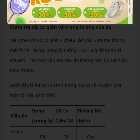
nước phải lan ra và khô trong 5-10 giây. Lưới mesh ở
nách và lưng tăng thoáng khí lên 30%.
Kiểm tra độ co giãn và trọng lượng của áo
Vải Yonex có độ co giãn 4 chiều, kéo dài 20% mà không
mất form. Trọng lượng lý tưởng 120-150g để tự do di
chuyển. Thử mặc và vung tay: áo không nên bó sát hoặc
lùng thùng.
Dưới đây là bảng so sánh trọng lượng và co giãn của
một số mẫu phổ biến:
Trọng
Độ Co
Thoáng Khí
Mẫu Áo
Lượng (g)
Giãn (%)
(Mức)
Yonex
130
25
Cao