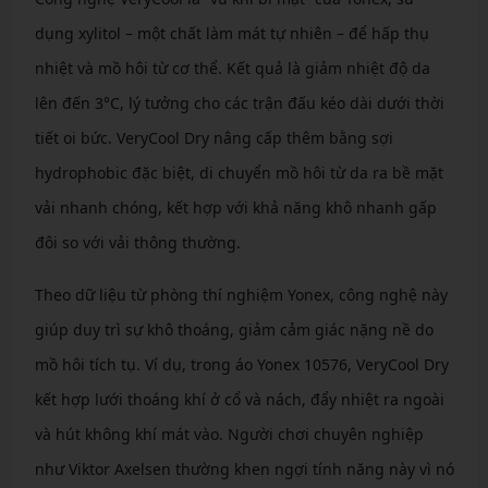
dụng xylitol – một chất làm mát tự nhiên – để hấp thụ
nhiệt và mồ hôi từ cơ thể. Kết quả là giảm nhiệt độ da
lên đến 3°C, lý tưởng cho các trận đấu kéo dài dưới thời
tiết oi bức. VeryCool Dry nâng cấp thêm bằng sợi
hydrophobic đặc biệt, di chuyển mồ hôi từ da ra bề mặt
vải nhanh chóng, kết hợp với khả năng khô nhanh gấp
đôi so với vải thông thường.
Theo dữ liệu từ phòng thí nghiệm Yonex, công nghệ này
giúp duy trì sự khô thoáng, giảm cảm giác nặng nề do
mồ hôi tích tụ. Ví dụ, trong áo Yonex 10576, VeryCool Dry
kết hợp lưới thoáng khí ở cổ và nách, đẩy nhiệt ra ngoài
và hút không khí mát vào. Người chơi chuyên nghiệp
như Viktor Axelsen thường khen ngợi tính năng này vì nó