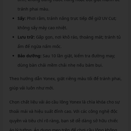
tránh phai màu.
Sấy:
Phơi râm, tránh nắng trực tiếp để giữ UV Cut;
không sấy máy cao nhiệt.
Lưu trữ:
Gấp gọn, nơi khô ráo, thoáng mát; tránh tủ
ẩm để ngừa nấm mốc.
Bảo dưỡng:
Sau 10 lần giặt, kiểm tra đường may;
dùng bàn chải mềm chải nhẹ nếu bám bụi.
Theo hướng dẫn Yonex, giặt riêng màu tối để tránh phai,
giúp vải luôn như mới.
Chọn chất liệu vải áo cầu lông Yonex là chìa khóa cho sự
thoải mái và hiệu suất đỉnh cao. Với các công nghệ độc
quyền và tiêu chí rõ ràng, bạn sẽ dễ dàng sở hữu chiếc
áo lý tưởng. Áp dụng mẹo trên để chơi cầu lông không