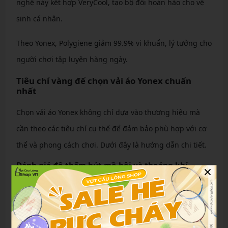
nghệ này kết hợp VeryCool, tạo bộ đôi hoàn hảo cho vệ
sinh cá nhân.
Theo Yonex, Polygiene giảm 99.9% vi khuẩn, lý tưởng cho
người chơi tập luyện hàng ngày.
Tiêu chí vàng để chọn vải áo Yonex chuẩn
nhất
Chọn vải áo Yonex không chỉ dựa vào thương hiệu mà
cần theo các tiêu chí cụ thể để đảm bảo phù hợp với cơ
thể và phong cách chơi. Dưới đây là hướng dẫn chi tiết.
Đánh giá độ thấm hút mồ hôi và thoáng khí
×
Ưu tiên vải polyester 88% kết hợp polyurethane 12%,
kiểm tra bằng cách vò nhẹ: vải tốt sẽ nhanh chóng trở lại
hình dạng ban đầu mà không nhăn. Thử thấm nước: giọt