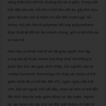
năng thấm hút mồ hôi, thoáng khí và co giãn. Trong một
trận đấu kéo dài, mồ hôi có thể làm ướt áo, gây khó chịu,
giảm độ bám vợt và thậm chí dẫn đến trượt ngã. Vải
Yonex, chủ yếu làm từ polyester kết hợp polyurethane,
được thiết kế để hút ẩm nhanh chóng, giữ cơ thể khô ráo
và mát mẻ.
Hơn nữa, sự thoải mái từ vải tốt giúp người chơi tập
trung vào kỹ thuật smash hay drop shot mà không bị
phân tâm bởi cảm giác dính nhớp. Các nghiên cứu từ
Unitika Garments Technology cho thấy, vải Yonex có thể
giảm nhiệt độ cơ thể lên đến 3°C, ngăn ngừa mệt mỏi
sớm. Đối với người mới bắt đầu, chọn vải kém có thể dẫn
đến kích ứng da hoặc giảm động lực tập luyện. Ngược
lại, vải Yonex với cấu trúc sợi đặc biệt không chỉ bền bỉ