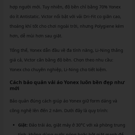
hợp người mới. Tuy nhiên, độ bền chỉ bằng 70% Yonex
do ít Antistatic. Victor nổi bật với vải Dri-Fit co giãn cao,
thoáng khí tốt cho chơi ngoài trời, nhưng Polygiene kém
hơn, dễ mùi hơn sau giặt.
Tổng thể, Yonex dẫn đầu về đa tính năng, Li-Ning thắng
giá cả, Victor cân bằng độ bền. Chọn theo nhu cầu:
Yonex cho chuyên nghiệp, Li-Ning cho tiết kiệm.
Cách bảo quản vải áo Yonex luôn bền đẹp như
mới
Bảo quản đúng cách giúp áo Yonex giữ form dáng và
công nghệ lên đến 2 năm. Dưới đây là quy trình:
Giặt:
Đảo trái áo, giặt máy ở 30°C với xà phòng trung
tính, không dùng nước nóng hoặc bột giặt mạnh để