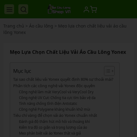
Trang chủ
>
Áo cầu lông
>
Mẹo lựa chọn chất liệu vải áo cầu
lông Yonex
Mẹo Lựa Chọn Chất Liệu Vải Áo Cầu Lông Yonex
Mục lục
Tại sao chất liệu vải Yonex quyết định 80% sự thoải mái?
Phân tích các công nghệ vải Yonex độc quyền
Công nghệ làm mát VeryCool và VeryCool Dry
Công nghệ UV Cut: Chống tia cực tím bảo vệ da
Tính năng chống tĩnh điện Antistatic
Công nghệ Polygiene kháng khuẩn khử mùi
Tiêu chí vàng để chọn vải áo Yonex chuẩn nhất
Đánh giá độ thấm hút mồ hôi và thoáng khí
Kiểm tra độ co giãn và trọng lượng của áo
Mẹo phân biệt vải áo Yonex thật và giả