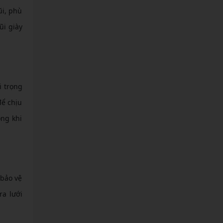
ũi, phù
ũi giày
i trọng
để chịu
ong khi
 bảo vệ
ra lưới