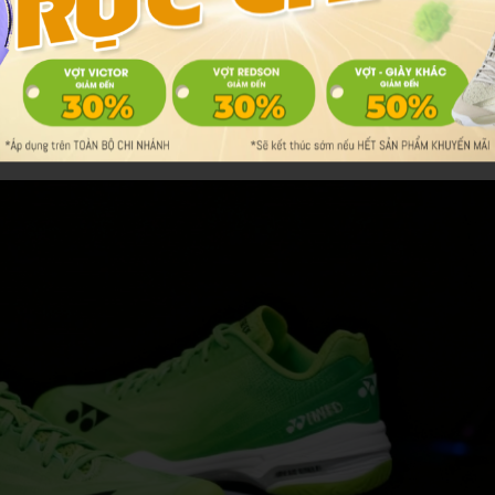
hị em tự tin hơn khi tham gia các giải đấu hoặc tập luyện hàng ngà
người chơi nữ ưu tiên giày chính hãng để tránh rủi ro sức khỏe và
ữ chuẩn nhất