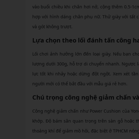
vào buổi chiều khi chân hơi nở, cộng thêm 0.5-1c
hợp với hình dáng chân phụ nữ. Thử giày với tất 
và gót không trượt.
Lựa chọn theo lối đánh tấn công h
Lối chơi ảnh hưởng lớn đến loại giày. Nếu bạn ch
lượng dưới 300g, hỗ trợ di chuyển nhanh. Ngược lạ
lực tốt khi nhảy hoặc dừng đột ngột. Xem xét tần
người mới có thể bắt đầu với mẫu giá rẻ hơn.
Chú trọng công nghệ giảm chấn v
Công nghệ giảm chấn như Power Cushion của Yone
khớp. Độ bám sân quan trọng trên sàn gỗ hoặc thả
thoáng khí để giảm mồ hôi, đặc biệt ở TPHCM nón