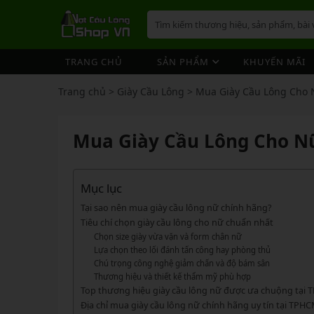
TRANG CHỦ
SẢN PHẨM
KHUYẾN MÃI
VỢT CẦU LÔNG
GIÀY 
ÁO CẦ
QUẦN 
TÚI/B
CƯỚC 
PHỤ K
NÓN
Trang chủ
>
Giày Cầu Lông
>
Mua Giày Cầu Lông Cho 
VỢT 
VỢT CẦU LÔNG
GIÀY CẦU LÔNG
GIÀY CẦU LÔNG
GIÀY 
ÁO CẦ
QUẦN 
TÚI/B
CUỐN 
TÚI/B
VỢT 
Vợt Cầu Lông Yonex
Giày Cầu Lông Yonex
Mua Giày Cầu Lông Cho Nữ
ÁO CẦU LÔNG
GIÀY 
ÁO CẦ
QUẦN 
TÚI/B
ỐNG C
BÓNG 
Vợt Cầu Lông Victor
Giày Cầu Lông Mizuno
VỢT 
QUẦN CẦU LÔNG
GIÀY 
ÁO CẦ
QUẦN 
TÚI/B
VỚ CẦ
Vợt Cầu Lông Lining
Giày Cầu Lông Lining
VỢT 
Vợt Cầu Lông Mizuno
Giày Cầu Lông Victor
Mục lục
TÚI / BALO CẦU LÔNG
GIÀY 
ÁO CẦ
QUẦN
TÚI/B
Vợt Cầu Lông Hundred
Giày Cầu Lông Hundred
Tại sao nên mua giày cầu lông nữ chính hãng?
VỢT 
PHỤ KIỆN CẦU LÔNG
GIÀY 
TÚI/B
Tiêu chí chọn giày cầu lông cho nữ chuẩn nhất
Xem thêm
Xem thêm
Chọn size giày vừa vặn và form chân nữ
MÁY ĐAN
GIÀY 
TÚI/B
PHỤ KIỆN CẦU LÔNG
VỢT PICKLEBALL
VỢT 
Lựa chọn theo lối đánh tấn công hay phòng thủ
VỢT PICKLEBALL
GIÀY 
Chú trọng công nghệ giảm chấn và độ bám sân
Cước Cầu Lông
Vợt Pickleball Joola
VỢT 
Thương hiệu và thiết kế thẩm mỹ phù hợp
Ống Cầu Lông
Vợt Pickleball Sypik
PHỤ KIỆN PICKLE BALL
GIÀY 
Top thương hiệu giày cầu lông nữ được ưa chuộng tại
VỢT 
Cuốn Cán Cầu Lông
Địa chỉ mua giày cầu lông nữ chính hãng uy tín tại TPH
Vợt Pickleball Lining