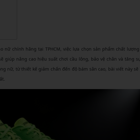
CẦU LÔNG KUMPOO
CẦU LÔNG REDSON
CẦU LÔNG KAWASAKI
CẦU LÔNG 3RD
CẦU LÔNG FELET
CẦU LÔNG APAVI
CẦU LÔNG APAVI
CẦU LÔNG DAS X
o nữ chính hãng tại TPHCM, việc lựa chọn sản phẩm chất lượng
CẦU LÔNG FLEET
sẽ giúp nâng cao hiệu suất chơi cầu lông, bảo vệ chân và tăng sự
ông nữ, từ thiết kế giảm chấn đến độ bám sân cao, bài viết này s
CẦU LÔNG FLEX POWER
ất.
CẦU LÔNG FORZA