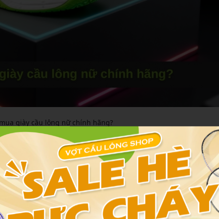
 mua giày cầu lông nữ chính hãng?
ưu trong quá trình chơi. Với thiết kế dành riêng cho nữ, form giày
giúp chân luôn khô ráo. Điều này đặc biệt quan trọng ở khí hậu 
 hiệu suất chơi. Hơn nữa, mua giày chính hãng tại các cửa hàng
ợ đổi trả nếu không vừa size, giúp bạn yên tâm đầu tư.
ao phong cách cá nhân. Các mẫu giày nữ thường có màu sắc nữ t