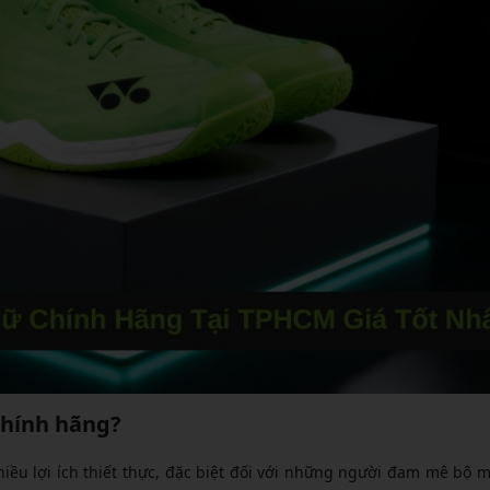
chính hãng?
iều lợi ích thiết thực, đặc biệt đối với những người đam mê bộ 