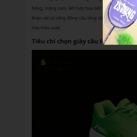
hồng, trắng cam, kết hợp họa tiết hiện đại, giúp c
khảo sát từ cộng đồng cầu lông Việt Nam, hơn 70% 
hóa hiệu suất.
Tiêu chí chọn giày cầu lông cho n