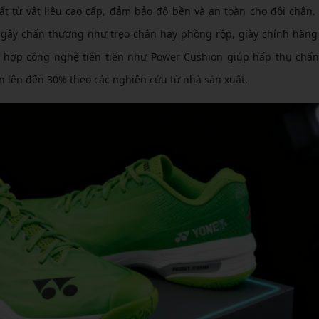
ất từ vật liệu cao cấp, đảm bảo độ bền và an toàn cho đôi chân
 gây chấn thương như trẹo chân hay phồng rộp, giày chính hãng
ch hợp công nghệ tiên tiến như Power Cushion giúp hấp thụ chấ
 lên đến 30% theo các nghiên cứu từ nhà sản xuất.