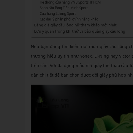
GIÀY 
Hệ thống cửa hàng VNB Sports TPHCM
Vớ Cầu Lông
Vợt Pickleball Kamito
VỢT 
Shop cầu lông Tiến Minh Sport
GIÀY 
Vợt Pickleball Dưới 1tr
Cửa hàng Lượng Sport
VỢT 
Các đại lý phân phối chính hãng khác
Xem thêm
GIÀY 
Bảng giá giày cầu lông nữ tham khảo mới nhất
VỢT 
Lưu ý quan trọng khi thử và bảo quản giày cầu lông
GIÀY 
VỢT 
Nếu bạn đang tìm kiếm nơi mua giày cầu lông ch
VỢT 
thương hiệu uy tín như Yonex, Li-Ning hay Victor 
trên sân. Với đa dạng mẫu mã giày thể thao cầu l
VỢT 
dẫn chi tiết để bạn chọn được đôi giày phù hợp nh
VỢT 