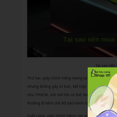
Tại sao nên
Thứ hai, giày chính hãng mang lại sự thoải mái tối 
nhưng không gây bí bức, kết hợp lưới thoáng khí 
như TPHCM, nơi mồ hôi có thể làm giảm độ bám và
thường đi kèm chế độ bảo hành từ 3-6 tháng, hỗ tr
Cuối cùng, giày chính hãng còn góp phần nâng c