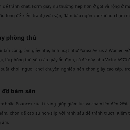
m để tránh chật. Form giày nữ thường hẹp hơn ở gót và rộng ở m
cầu lông để kiểm tra độ vừa vặn, đảm bảo ngón cái không chạm m
ay phòng thủ
ơi tấn công, cần giày nhẹ, linh hoạt như Yonex Aerus Z Women vớ
i, lối phòng thủ yêu cầu giày ổn định, có đế dày như Victor A970 
 suất chơi: người chơi chuyên nghiệp nên chọn giày cao cấp, tr
à độ bám sân
x hoặc Bounce+ của Li-Ning giúp giảm lực va chạm lên đến 28%,
m, chọn đế cao su non-slip với rãnh sâu để tránh trượt. Kiểm t
g ẩm.