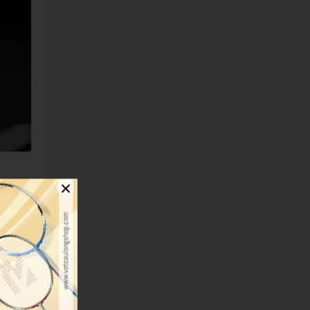
×
 ôm sát
nóng ẩm
 uy tín
ính như