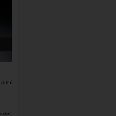
 và thể
ài chân