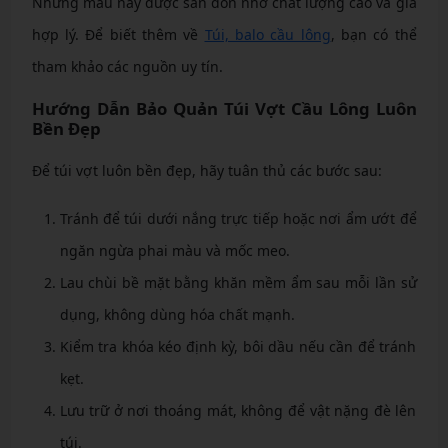
Những mẫu này được săn đón nhờ chất lượng cao và giá
hợp lý. Để biết thêm về
Túi, balo cầu lông
, bạn có thể
tham khảo các nguồn uy tín.
Hướng Dẫn Bảo Quản Túi Vợt Cầu Lông Luôn
Bền Đẹp
Để túi vợt luôn bền đẹp, hãy tuân thủ các bước sau:
Tránh để túi dưới nắng trực tiếp hoặc nơi ẩm ướt để
ngăn ngừa phai màu và mốc meo.
Lau chùi bề mặt bằng khăn mềm ẩm sau mỗi lần sử
dụng, không dùng hóa chất mạnh.
Kiểm tra khóa kéo định kỳ, bôi dầu nếu cần để tránh
kẹt.
Lưu trữ ở nơi thoáng mát, không để vật nặng đè lên
túi.