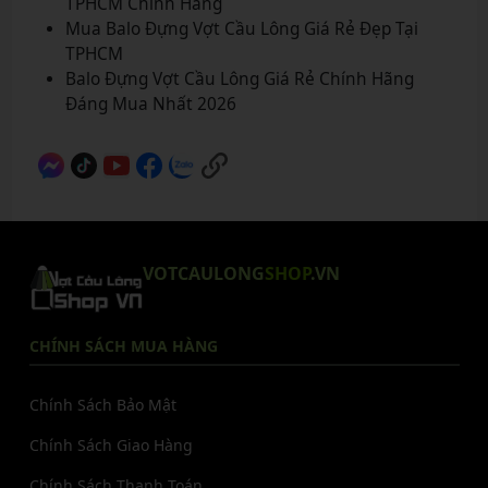
TPHCM Chính Hãng
Mua Balo Đựng Vợt Cầu Lông Giá Rẻ Đẹp Tại
TPHCM
Balo Đựng Vợt Cầu Lông Giá Rẻ Chính Hãng
Đáng Mua Nhất 2026
VOTCAULONG
SHOP
.VN
CHÍNH SÁCH MUA HÀNG
Chính Sách Bảo Mật
Chính Sách Giao Hàng
Chính Sách Thanh Toán