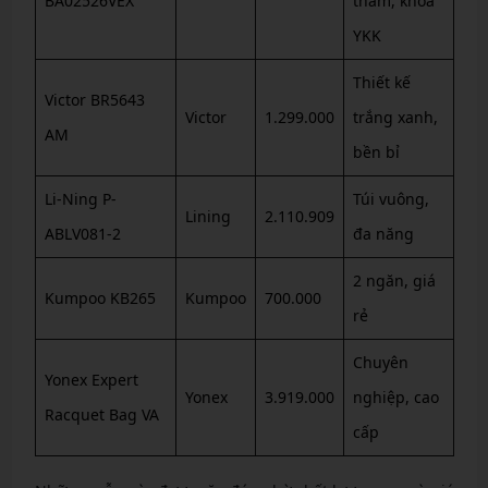
BA02526VEX
thấm, khóa
YKK
Thiết kế
Victor BR5643
Victor
1.299.000
trắng xanh,
AM
bền bỉ
Li-Ning P-
Túi vuông,
Lining
2.110.909
ABLV081-2
đa năng
2 ngăn, giá
Kumpoo KB265
Kumpoo
700.000
rẻ
Chuyên
Yonex Expert
Yonex
3.919.000
nghiệp, cao
Racquet Bag VA
cấp