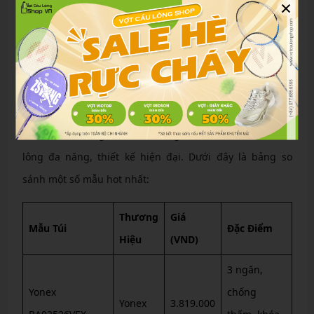
×
FBShop
: Ship toàn quốc nhưng có đại lý tại TPHCM,
bán túi Felet, Mizuno với giá từ 850.000 VND đến
1.800.000 VND.
Các Mẫu Túi Cầu Lông Đang Được Săn Đón
Nhiều Nhất 2024
Năm 2024 chứng kiến sự lên ngôi của các mẫu túi cầu
lông đa năng, thiết kế hiện đại. Dưới đây là bảng so
sánh một số mẫu hot nhất:
Thương
Giá
Mẫu Túi
Đặc Điểm
Hiệu
(VND)
3 ngăn,
Yonex
chống
Yonex
3.819.000