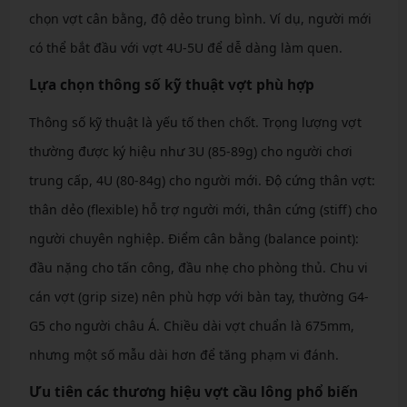
chọn vợt cân bằng, độ dẻo trung bình. Ví dụ, người mới
có thể bắt đầu với vợt 4U-5U để dễ dàng làm quen.
Lựa chọn thông số kỹ thuật vợt phù hợp
Thông số kỹ thuật là yếu tố then chốt. Trọng lượng vợt
thường được ký hiệu như 3U (85-89g) cho người chơi
trung cấp, 4U (80-84g) cho người mới. Độ cứng thân vợt:
thân dẻo (flexible) hỗ trợ người mới, thân cứng (stiff) cho
người chuyên nghiệp. Điểm cân bằng (balance point):
đầu nặng cho tấn công, đầu nhẹ cho phòng thủ. Chu vi
cán vợt (grip size) nên phù hợp với bàn tay, thường G4-
G5 cho người châu Á. Chiều dài vợt chuẩn là 675mm,
nhưng một số mẫu dài hơn để tăng phạm vi đánh.
Ưu tiên các thương hiệu vợt cầu lông phổ biến