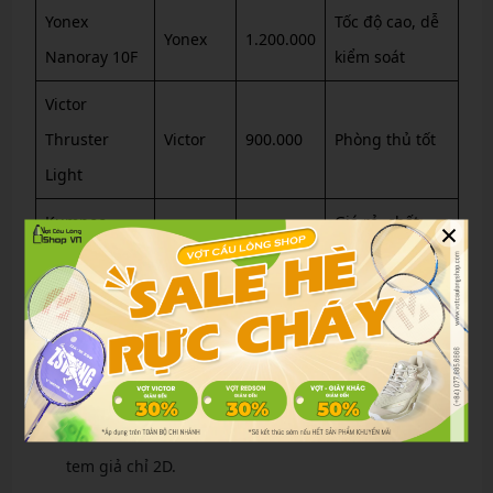
Yonex
Tốc độ cao, dễ
Yonex
1.200.000
Nanoray 10F
kiểm soát
Victor
Thruster
Victor
900.000
Phòng thủ tốt
Light
Kumpoo
Giá rẻ, chất
×
Kumpoo
700.000
K520 Pro
lượng ổn
Mẹo phân biệt vợt cầu lông chính hãng và vợt
hàng giả
Để tránh mua phải hàng giả, hãy áp dụng các mẹo sau:
Kiểm tra tem hologram: Tem thật có hiệu ứng 3D,
tem giả chỉ 2D.