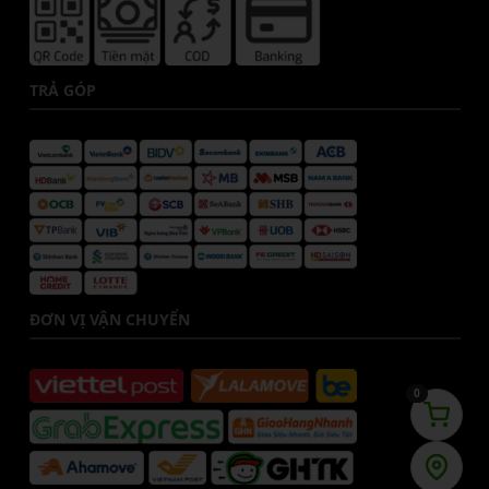
TRẢ GÓP
ĐƠN VỊ VẬN CHUYỂN
0