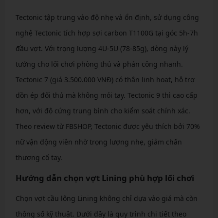
Tectonic tập trung vào độ nhẹ và ổn định, sử dụng công
nghệ Tectonic tích hợp sợi carbon T1100G tại góc 5h-7h
đầu vợt. Với trọng lượng 4U-5U (78-85g), dòng này lý
tưởng cho lối chơi phòng thủ và phản công nhanh.
Tectonic 7 (giá 3.500.000 VNĐ) có thân linh hoạt, hỗ trợ
dồn ép đối thủ mà không mỏi tay. Tectonic 9 thì cao cấp
hơn, với độ cứng trung bình cho kiểm soát chính xác.
Theo review từ FBSHOP, Tectonic được yêu thích bởi 70%
nữ vận động viên nhờ trọng lượng nhẹ, giảm chấn
thương cổ tay.
Hướng dẫn chọn vợt Lining phù hợp lối chơi
Chọn vợt cầu lông Lining không chỉ dựa vào giá mà còn
thông số kỹ thuật. Dưới đây là quy trình chi tiết theo