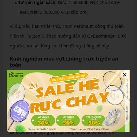
Tư vấn ngân sách:
Dưới 1.500.000 VNĐ cho entry-
level, trên 3.000.000 VNĐ cho pro.
Ví dụ, nếu bạn thiên thủ, chọn Aeronaut; công thủ toàn
diện thì Tectonic. Theo hướng dẫn từ QVBadminton, 90%
người chơi hài lòng khi chọn đúng thông số này.
Kinh nghiệm mua vợt Lining trực tuyến an
toàn
×
Mua vợt cầu lông Lining online tiện lợi nhưng cần cảnh
giác hàng giả. Dưới đây là các mẹo thực tế để đảm bảo
an toàn.
Cách phân biệt thật giả qua mã QR
Mỗi vợt chính hãng có mã QR trên tem chống giả ở chóp
cán. Quét mã bằng app Li-Ning Official để kiểm tra