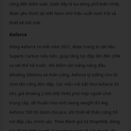
công đến kiểm soát. Dưới đây là ba dòng phổ biến nhất,
được yêu thích tại Việt Nam nhờ hiệu suất vượt trội và
thiết kế bắt mắt.
Axforce
Dòng Axforce ra mắt năm 2021, được trang bị vật liệu
Superb Carbon siêu bền, giúp tăng lực đập lên đến 20%
so với thế hệ trước. Với điểm cân bằng nặng đầu
(khoảng 300mm) và thân cứng, Axforce lý tưởng cho lối
chơi tấn công dồn dập. Các mẫu nổi bật như Axforce 50
(4U, giá khoảng 2.500.000 VNĐ) phù hợp người chơi
trung cấp, dễ thuần hóa nhờ swing weight 83.4kg.
Axforce 100 thì dành cho pro, với thiết kế thân cứng hỗ
trợ đập cầu chính xác. Theo đánh giá từ ShopVNB, dòng
này được 80% người dùng khen ngợi về sức mạnh, dù