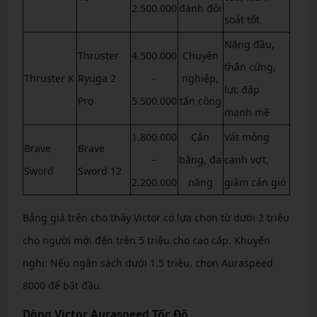
2.500.000
đánh đôi
soát tốt
Nặng đầu,
Thruster
4.500.000
Chuyên
thân cứng,
Thruster K
Ryuga 2
–
nghiệp,
lực đập
Pro
5.500.000
tấn công
mạnh mẽ
1.800.000
Cân
Vát mỏng
Brave
Brave
–
bằng, đa
cạnh vợt,
Sword
Sword 12
2.200.000
năng
giảm cản gió
Bảng giá trên cho thấy Victor có lựa chọn từ dưới 2 triệu
cho người mới đến trên 5 triệu cho cao cấp. Khuyến
nghị: Nếu ngân sách dưới 1.5 triệu, chọn Auraspeed
8000 để bắt đầu.
Dòng Victor Auraspeed Tốc Độ