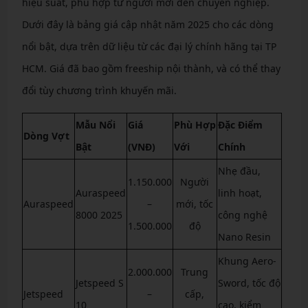
hiệu suất, phù hợp từ người mới đến chuyên nghiệp.
Dưới đây là bảng giá cập nhật năm 2025 cho các dòng
nổi bật, dựa trên dữ liệu từ các đại lý chính hãng tại TP
HCM. Giá đã bao gồm freeship nội thành, và có thể thay
đổi tùy chương trình khuyến mãi.
Mẫu Nổi
Giá
Phù Hợp
Đặc Điểm
Dòng Vợt
Bật
(VNĐ)
Với
Chính
Nhẹ đầu,
1.150.000
Người
Auraspeed
linh hoạt,
Auraspeed
–
mới, tốc
8000 2025
công nghệ
1.500.000
độ
Nano Resin
Khung Aero-
2.000.000
Trung
Jetspeed S
Sword, tốc độ
Jetspeed
–
cấp,
10
cao, kiểm