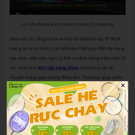
Lợi Ích Khi Mua Vợt Victor Online Có Freeship
Mua vợt cầu lông Victor online với freeship tại TP HCM
mang lại vô số lợi ích, từ tiết kiệm thời gian đến đa dạng
lựa chọn. Đầu tiên, bạn có thể so sánh hàng trăm mẫu từ
các shop như
Vợt Cầu Lông Shop
mà không cần di
chuyển trong giao thông đông đúc. Freeship giúp giảm
×
chi phí vận chuyển lên đến 100.000 VNĐ, đặc biệt hữu
ích cho đơn hàng dưới 2 triệu.
Tiết kiệm thời gian:
Chỉ cần 5 phút duyệt web, nhận
hàng trong 24h thay vì mất nửa ngày ghé shop.
Đa dạng sản phẩm:
Xem đầy đủ dòng Victor 2025, từ