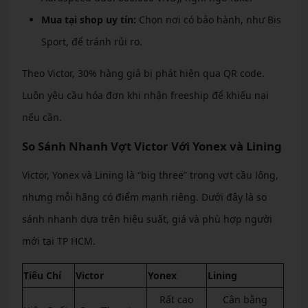
Mua tại shop uy tín:
Chọn nơi có bảo hành, như Bis
Sport, để tránh rủi ro.
Theo Victor, 30% hàng giả bị phát hiện qua QR code.
Luôn yêu cầu hóa đơn khi nhận freeship để khiếu nại
nếu cần.
So Sánh Nhanh Vợt Victor Với Yonex và Lining
Victor, Yonex và Lining là “big three” trong vợt cầu lông,
nhưng mỗi hãng có điểm mạnh riêng. Dưới đây là so
sánh nhanh dựa trên hiệu suất, giá và phù hợp người
mới tại TP HCM.
Tiêu Chí
Victor
Yonex
Lining
Rất cao
Cân bằng