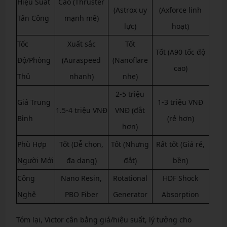
Hiệu Suất
Cao (Thruster
(Astrox uy
(Axforce linh
Tấn Công
mạnh mẽ)
lực)
hoạt)
Tốc
Xuất sắc
Tốt
Tốt (A90 tốc độ
Độ/Phòng
(Auraspeed
(Nanoflare
cao)
Thủ
nhanh)
nhẹ)
2-5 triệu
Giá Trung
1-3 triệu VNĐ
1.5-4 triệu VNĐ
VNĐ (đắt
Bình
(rẻ hơn)
hơn)
Phù Hợp
Tốt (Dễ chọn,
Tốt (Nhưng
Rất tốt (Giá rẻ,
Người Mới
đa dạng)
đắt)
bền)
Công
Nano Resin,
Rotational
HDF Shock
Nghệ
PBO Fiber
Generator
Absorption
Tóm lại, Victor cân bằng giá/hiệu suất, lý tưởng cho