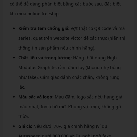
có thể dễ dàng phân biệt bằng các bước sau, đặc biệt
khi mua online freeship.
Kiểm tra tem chống giả:
Vợt thật có QR code và mã
series, quét trên website Victor để xác thực (hiển thị
thông tin sản phẩm nếu chính hãng).
Chất liệu và trọng lượng:
Hàng thật dùng High
Modulus Graphite, cầm đầm tay (không nhẹ bổng
như fake). Cảm giác đánh chắc chắn, không rung
lắc.
Màu sắc và logo:
Màu đậm, logo sắc nét; hàng giả
màu nhạt, font chữ mờ. Khung vợt mịn, không gờ
thừa.
Giá cả:
Nếu dưới 70% giá chính hãng (ví dụ
Auraspeed dưới 800.000 VNĐ), nghi ngờ fake.