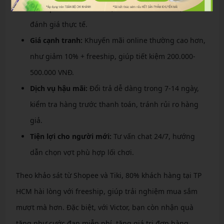
Auraspeed đến Thruster, với hình ảnh 360 độ và
đánh giá thực tế.
Giá cạnh tranh:
Khuyến mãi online thường cao hơn,
như giảm 10% + freeship, giúp tiết kiệm 200.000-
500.000 VNĐ.
Dịch vụ hậu mãi:
Đổi trả dễ dàng trong 7-14 ngày,
kiểm tra hàng trước thanh toán, tránh rủi ro hàng
giả.
Tiện lợi cho người mới:
Tư vấn chat 24/7, hướng
dẫn chọn vợt phù hợp lối chơi.
Theo khảo sát từ Shopee và Tiki, 80% khách hàng tại TP
HCM hài lòng với freeship, giúp trải nghiệm mua sắm
mượt mà hơn. Đặc biệt, với Victor, bạn còn nhận quà
tặng như cước đan miễn phí, tăng giá trị đơn hàng.