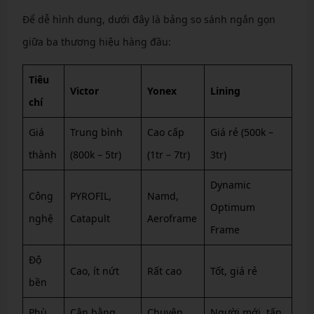
Để dễ hình dung, dưới đây là bảng so sánh ngắn gọn
giữa ba thương hiệu hàng đầu:
Tiêu
Victor
Yonex
Lining
chí
Giá
Trung bình
Cao cấp
Giá rẻ (500k –
thành
(800k – 5tr)
(1tr – 7tr)
3tr)
Dynamic
Công
PYROFIL,
Namd,
Optimum
nghệ
Catapult
Aeroframe
Frame
Độ
Cao, ít nứt
Rất cao
Tốt, giá rẻ
bền
Phù
Cân bằng
Chuyên
Người mới, tấn