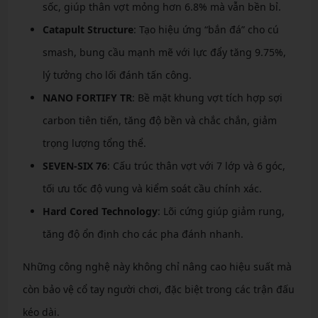
sốc, giúp thân vợt mỏng hơn 6.8% mà vẫn bền bỉ.
Catapult Structure
: Tạo hiệu ứng “bắn đá” cho cú
smash, bung cầu mạnh mẽ với lực đẩy tăng 9.75%,
lý tưởng cho lối đánh tấn công.
NANO FORTIFY TR
: Bề mặt khung vợt tích hợp sợi
carbon tiên tiến, tăng độ bền và chắc chắn, giảm
trọng lượng tổng thể.
SEVEN-SIX 76
: Cấu trúc thân vợt với 7 lớp và 6 góc,
tối ưu tốc độ vung và kiểm soát cầu chính xác.
Hard Cored Technology
: Lõi cứng giúp giảm rung,
tăng độ ổn định cho các pha đánh nhanh.
Những công nghệ này không chỉ nâng cao hiệu suất mà
còn bảo vệ cổ tay người chơi, đặc biệt trong các trận đấu
kéo dài.