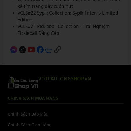
kế tím trắng đầy cuốn hút
VCLS#22 Sypik Collection: Sypik Triton 5 Limited
Edition
VCLS#21 Pickleball Collection – Trải Nghiệm
Pickleball Đẳng Cấp
VOTCAULONG
SHOP
.VN
CHÍNH SÁCH MUA HÀNG
Chính Sách Bảo Mật
Chính Sách Giao Hàng