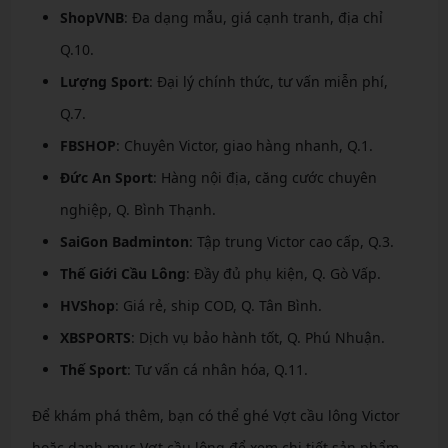
ShopVNB
: Đa dạng mẫu, giá cạnh tranh, địa chỉ
Q.10.
Lượng Sport
: Đại lý chính thức, tư vấn miễn phí,
Q.7.
FBSHOP
: Chuyên Victor, giao hàng nhanh, Q.1.
Đức An Sport
: Hàng nội địa, căng cước chuyên
nghiệp, Q. Bình Thạnh.
SaiGon Badminton
: Tập trung Victor cao cấp, Q.3.
Thế Giới Cầu Lông
: Đầy đủ phụ kiện, Q. Gò Vấp.
HVShop
: Giá rẻ, ship COD, Q. Tân Bình.
XBSPORTS
: Dịch vụ bảo hành tốt, Q. Phú Nhuận.
Thế Sport
: Tư vấn cá nhân hóa, Q.11.
Để khám phá thêm, bạn có thể ghé Vợt cầu lông Victor
hoặc danh mục Vợt cầu lông để xem chi tiết sản phẩm.