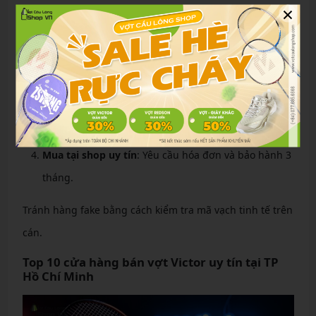
×
Quét mã QR
: Sử dụng app “Yêu Cầu Lông” quét mã
trên cán vợt để xác thực thông tin sản xuất.
Kiểm tra logo
: Logo Victor sắc nét, có chữ “Taiwan”
hoặc “China Open”, tem vuông 3D phản quang.
Màu sắc và khung
: Màu đậm đều, khung mỏng dát
kim loại, không lỏng lẻo.
Mua tại shop uy tín
: Yêu cầu hóa đơn và bảo hành 3
tháng.
Tránh hàng fake bằng cách kiểm tra mã vạch tinh tế trên
cán.
Top 10 cửa hàng bán vợt Victor uy tín tại TP
Hồ Chí Minh