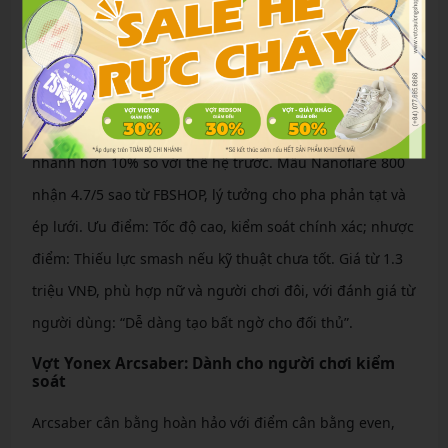
trận.
Vợt Yonex Nanoflare: Dành cho tốc độ, phản tạt
Nanoflare tập trung vào đầu nhẹ (head-light), thân cứng,
khung khí động học Sonic Flare System giúp vung vợt
nhanh hơn 10% so với thế hệ trước. Mẫu Nanoflare 800
nhận 4.7/5 sao từ FBSHOP, lý tưởng cho pha phản tạt và
ép lưới. Ưu điểm: Tốc độ cao, kiểm soát chính xác; nhược
điểm: Thiếu lực smash nếu kỹ thuật chưa tốt. Giá từ 1.3
triệu VNĐ, phù hợp nữ và người chơi đôi, với đánh giá từ
người dùng: “Dễ dàng tạo bất ngờ cho đối thủ”.
Vợt Yonex Arcsaber: Dành cho người chơi kiểm
soát
Arcsaber cân bằng hoàn hảo với điểm cân bằng even,