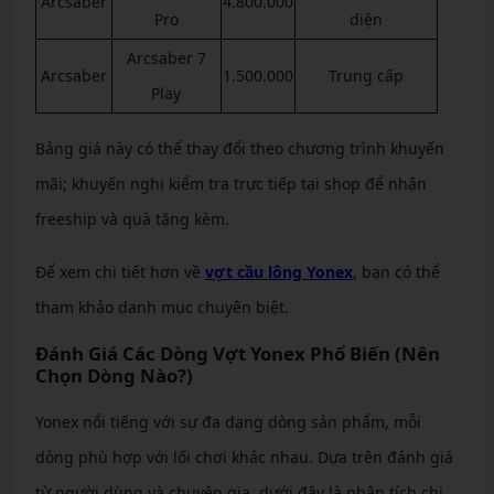
Arcsaber
4.800.000
Pro
diện
Arcsaber 7
Arcsaber
1.500.000
Trung cấp
Play
Bảng giá này có thể thay đổi theo chương trình khuyến
mãi; khuyến nghị kiểm tra trực tiếp tại shop để nhận
freeship và quà tặng kèm.
Để xem chi tiết hơn về
vợt cầu lông Yonex
, bạn có thể
tham khảo danh mục chuyên biệt.
Đánh Giá Các Dòng Vợt Yonex Phổ Biến (Nên
Chọn Dòng Nào?)
Yonex nổi tiếng với sự đa dạng dòng sản phẩm, mỗi
dòng phù hợp với lối chơi khác nhau. Dựa trên đánh giá
từ người dùng và chuyên gia, dưới đây là phân tích chi