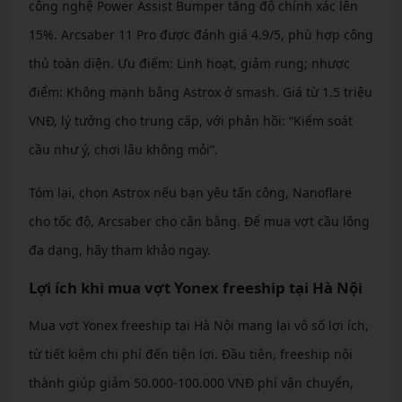
công nghệ Power Assist Bumper tăng độ chính xác lên
15%. Arcsaber 11 Pro được đánh giá 4.9/5, phù hợp công
thủ toàn diện. Ưu điểm: Linh hoạt, giảm rung; nhược
điểm: Không mạnh bằng Astrox ở smash. Giá từ 1.5 triệu
VNĐ, lý tưởng cho trung cấp, với phản hồi: “Kiểm soát
cầu như ý, chơi lâu không mỏi”.
Tóm lại, chọn Astrox nếu bạn yêu tấn công, Nanoflare
cho tốc độ, Arcsaber cho cân bằng. Để mua vợt cầu lông
đa dạng, hãy tham khảo ngay.
Lợi ích khi mua vợt Yonex freeship tại Hà Nội
Mua vợt Yonex freeship tại Hà Nội mang lại vô số lợi ích,
từ tiết kiệm chi phí đến tiện lợi. Đầu tiên, freeship nội
thành giúp giảm 50.000-100.000 VNĐ phí vận chuyển,