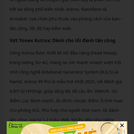
tiết ba dòng phổ biến nhất: Astrox, Nanoflare và
Arcsaber. Lựa chọn phụ thuộc vào phong cách của bạn –
tấn công, tốc độ hay kiểm soát.
Vợt Yonex Astrox: Dành cho lối đánh tấn công
Dòng Astrox được thiết kế với đầu nặng (head-heavy),
trọng lượng 3U-4U, mang lại sức mạnh smash vượt trội
nhờ công nghệ Rotational Generator System (R.G.S) và
Namd. Astrox 99 Pro là mẫu hot nhất 2025, với đánh giá
4.8/5 từ HVShop, giúp tăng tốc độ cầu lên 30km/h. Ưu
điểm: Lực đánh mạnh, ổn định; nhược điểm: Ít linh hoạt
cho phòng thủ. Phù hợp cho người chơi nam, lối đánh
tấn công, giá từ 1.2 triệu VNĐ. Nhiều VĐV như Viktor
×
Axelsen sử dụng và khen ngợi độ bền cao sau hàng trăm