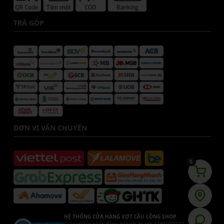
TRẢ GÓP
ĐƠN VỊ VẬN CHUYỂN
0
HỆ THỐNG CỬA HÀNG VỢT CẦU LÔNG SHOP
Giấy chứng nhận đăng ký kinh doanh 41Y8003247