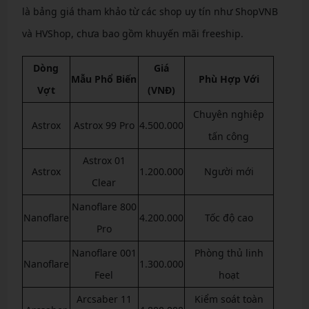
là bảng giá tham khảo từ các shop uy tín như ShopVNB
và HVShop, chưa bao gồm khuyến mãi freeship.
Dòng
Giá
Mẫu Phổ Biến
Phù Hợp Với
Vợt
(VNĐ)
Chuyên nghiệp
Astrox
Astrox 99 Pro
4.500.000
tấn công
Astrox 01
Astrox
1.200.000
Người mới
Clear
Nanoflare 800
Nanoflare
4.200.000
Tốc độ cao
Pro
Nanoflare 001
Phòng thủ linh
Nanoflare
1.300.000
Feel
hoạt
Arcsaber 11
Kiểm soát toàn