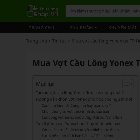
TRANG CHỦ
SẢN PHẨM
KHUYẾN MÃI
VỢT CẦU LÔNG
GIÀY 
ÁO CẦ
QUẦN 
TÚI/B
CƯỚC 
PHỤ K
NÓN
Trang chủ
>
Tin tức
>
Mua vợt cầu lông Yonex tại TP H
VỢT 
VỢT CẦU LÔNG
GIÀY CẦU LÔNG
GIÀY CẦU LÔNG
GIÀY 
ÁO CẦ
QUẦN 
TÚI/B
CUỐN 
TÚI/B
VỢT 
Vợt Cầu Lông Yonex
Giày Cầu Lông Yonex
Mua Vợt Cầu Lông Yonex T
ÁO CẦU LÔNG
GIÀY 
ÁO CẦ
QUẦN 
TÚI/B
ỐNG C
BÓNG 
Vợt Cầu Lông Victor
Giày Cầu Lông Mizuno
VỢT 
QUẦN CẦU LÔNG
GIÀY 
ÁO CẦ
QUẦN 
TÚI/B
VỚ CẦ
Vợt Cầu Lông Lining
Giày Cầu Lông Lining
VỢT 
Vợt Cầu Lông Mizuno
Giày Cầu Lông Victor
Mục lục
TÚI / BALO CẦU LÔNG
GIÀY 
ÁO CẦ
QUẦN
TÚI/B
Vợt Cầu Lông Hundred
Giày Cầu Lông Hundred
Tại sao vợt cầu lông Yonex được tin dùng nhất?
VỢT 
PHỤ KIỆN CẦU LÔNG
GIÀY 
TÚI/B
Hướng dẫn chọn vợt Yonex phù hợp cho người mới
Xem thêm
Xem thêm
Xác định lối chơi: Công thủ hay toàn diện?
MÁY ĐAN
GIÀY 
TÚI/B
PHỤ KIỆN CẦU LÔNG
VỢT PICKLEBALL
VỢT 
Chọn thông số vợt theo trình độ của bạn
VỢT PICKLEBALL
GIÀY 
Các dòng vợt Yonex đặc trưng: Astrox, Nanoflare
Cước Cầu Lông
Vợt Pickleball Joola
VỢT 
Top 5 dòng vợt Yonex bán chạy nhất hiện nay
Ống Cầu Lông
Vợt Pickleball Sypik
PHỤ KIỆN PICKLE BALL
GIÀY 
Cách kiểm tra đại lý ủy quyền chính thức Yonex
VỢT 
Cuốn Cán Cầu Lông
Vợt Pickleball Lining
Lưu ý về chính sách bảo hành và đổi trả vợt