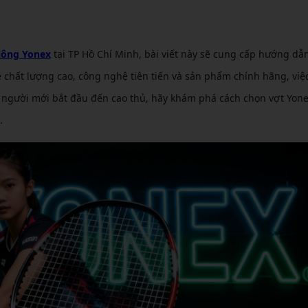
CẦU LÔNG KUMPOO
CẦU LÔNG REDSON
CẦU LÔNG KAWASAKI
CẦU LÔNG 3RD
CẦU LÔNG FELET
lông Yonex
tại TP Hồ Chí Minh, bài viết này sẽ cung cấp hướng dẫ
CẦU LÔNG APAVI
CẦU LÔNG APAVI
ề chất lượng cao, công nghệ tiên tiến và sản phẩm chính hãng, việ
 người mới bắt đầu đến cao thủ, hãy khám phá cách chọn vợt Yone
CẦU LÔNG DAS X
.
CẦU LÔNG FLEET
CẦU LÔNG FLEX POWER
CẦU LÔNG FORZA