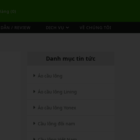
Hàng (
0
)
DẪN / REVIEW
DỊCH VỤ
VỀ CHÚNG TÔI
DỊCH VỤ ĐAN VỢT CẦU LÔNG
TÚI/BALO CẦU LÔNG
OP
DỊCH VỤ THU MUA VỢT CŨ
ex
Túi Cầu Lông Lining
Danh mục tin tức
ing
Túi Cầu Lông Yonex
mpoo
Túi Cầu Lông Victor
Áo cầu lông
tor
Túi Cầu Lông Mizuno
Áo cầu lông Lining
Túi Cầu Lông Apavi
Xem thêm
EBALL
MÁY ĐAN
Áo cầu lông Yonex
Phụ Kiện Máy Đan
Cầu lông đôi nam
Cầu lông Việt Nam