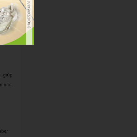
ợt nhẹ
ủ.
, giúp
i mới,
aber