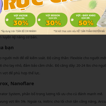
àn diện?
ng Astrox, giúp tăng lực đập cầu. Nếu thiên về phòng thủ, chọn v
toàn diện, Arcsaber là lựa chọn lý tưởng, cân bằng giữa công và th
èn luyện kỹ năng cơ bản.
ủa bạn
o người mới để dễ kiểm soát. Độ cứng thân: Flexible cho người mới
G6 cho tay nhỏ, đảm bảo cầm chắc. Độ căng dây: 20-24 lbs cho ngườ
n vợt để phù hợp thể lực.
rox, Nanoflare
erator System, phân bổ trọng lượng tối ưu cho cú đánh mạnh mẽ.
vung vợt lên 5%. Ngoài ra, Voltric cho lối chơi tấn công nặng, Arcs