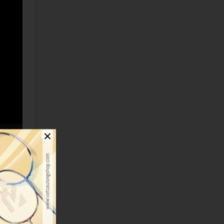
×
ng để