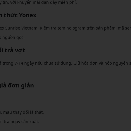
 tín, với khuyến mãi đan dây miễn phí.
nh thức Yonex
ex Sunrise Vietnam. Kiểm tra tem hologram trên sản phẩm, mã ser
õ nguồn gốc.
i trả vợt
rả trong 7-14 ngày nếu chưa sử dụng. Giữ hóa đơn và hộp nguyên s
giả đơn giản
 màu thay đổi là thật.
m tra ngày sản xuất.