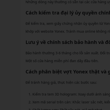
Những dòng này thường có sẵn tại các cửa hàng uy
Cách kiểm tra đại lý ủy quyền chí
Để kiểm tra, xem giấy chứng nhận ủy quyền từ Yon
khớp với website Yonex. Tránh mua online không r
Lưu ý về chính sách bảo hành và đổ
Bảo hành thường 3-6 tháng cho lỗi sản xuất. Đổi t
Một số cửa hàng miễn phí đan dây đầu tiên.
Cách phân biệt vợt Yonex thật và 
Để tránh hàng giả, thực hiện các bước sau:
Kiểm tra tem 3D hologram: Xoay dưới ánh sáng,
Xem mã serial trên cán: Khắc laser sắc nét, kiể
Chất lượng sơn: Thật sắc nét, giả mờ nhạt.