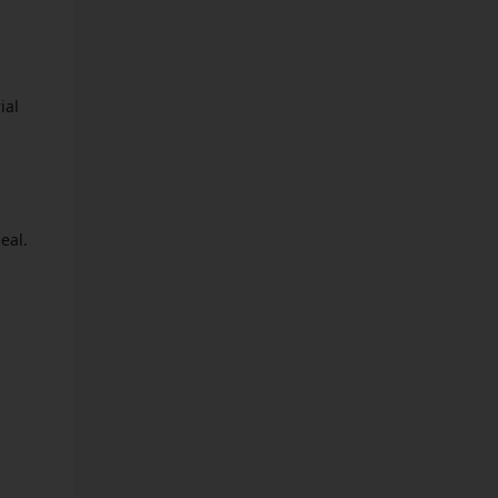
ial
eal.