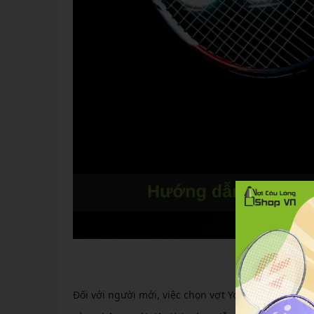
Hướng dẫn chọ
Đối với người mới, việc chọn vợt Yonex cần dựa trên