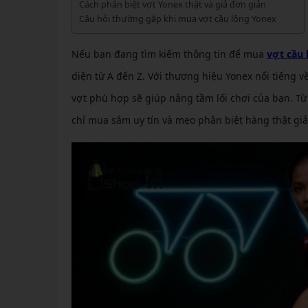
GIÀY 
Cách phân biệt vợt Yonex thật và giả đơn giản
Vớ Cầu Lông
Vợt Pickleball Kamito
VỢT 
Câu hỏi thường gặp khi mua vợt cầu lông Yonex
GIÀY 
Vợt Pickleball Dưới 1tr
VỢT 
Xem thêm
GIÀY 
Nếu bạn đang tìm kiếm thông tin để mua
vợt cầu 
VỢT 
GIÀY 
diện từ A đến Z. Với thương hiệu Yonex nổi tiếng v
vợt phù hợp sẽ giúp nâng tầm lối chơi của bạn. Từ
VỢT 
chỉ mua sắm uy tín và mẹo phân biệt hàng thật giả
VỢT 
VỢT 
VỢT 