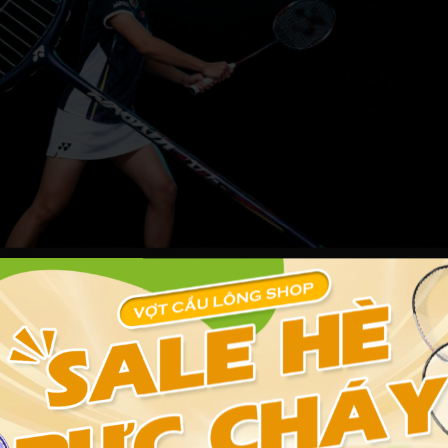
n vợt Yonex phù hợp cho người mới
 thể lực, lối chơi và ngân sách. Trước tiên, hãy thử vợt tại cửa hà