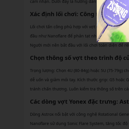
cảm nhận. Dưới đây là hướng dẫn chi tiết.
Xác định lối chơi: Công thủ hay to
Lối chơi tấn công phù hợp với vợt đầu nặng như dò
đầu như Nanoflare để phản tạt nhanh. Với lối chơi 
Người mới nên bắt đầu với lối chơi toàn diện để r
Chọn thông số vợt theo trình độ c
Trọng lượng: Chọn 4U (80-84g) hoặc 5U (75-79g) ch
dễ uốn và giảm mỏi tay. Kích thước grip: G5 hoặc 
tránh chấn thương. Luôn kiểm tra thông số trên cá
Các dòng vợt Yonex đặc trưng: Ast
Dòng Astrox nổi bật với công nghệ Rotational Gen
Nanoflare sử dụng Sonic Flare System, tăng tốc độ 