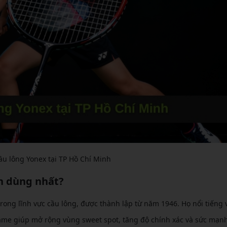
u lông Yonex tại TP Hồ Chí Minh
in dùng nhất?
rong lĩnh vực cầu lông, được thành lập từ năm 1946. Họ nổi tiếng 
rame giúp mở rộng vùng sweet spot, tăng độ chính xác và sức mạn