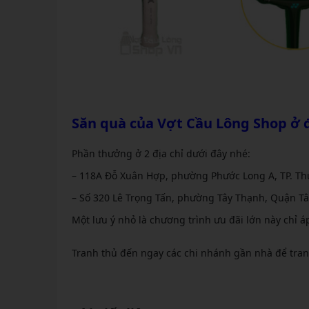
Săn quà của Vợt Cầu Lông Shop ở 
Phần thưởng ở 2 địa chỉ dưới đây nhé:
– 118A Đỗ Xuân Hợp, phường Phước Long A, TP. Th
– Số 320 Lê Trọng Tấn, phường Tây Thạnh, Quận T
Một lưu ý nhỏ là chương trình ưu đãi lớn này chỉ 
Tranh thủ đến ngay các chi nhánh gần nhà để tran