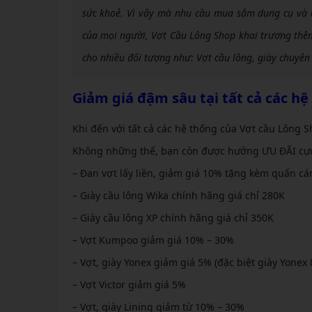
GIÀY 
Vớ Cầu Lông
Vợt Pickleball Kamito
sức khoẻ. Vì vậy mà nhu cầu mua sắm dụng cụ và
VỢT 
GIÀY 
Vợt Pickleball Dưới 1tr
của mọi người, Vợt Cầu Lông Shop khai trương thêm
VỢT 
Xem thêm
GIÀY 
cho nhiều đối tượng như: Vợt cầu lông, giày chuyên 
VỢT 
GIÀY 
Giảm giá đậm sâu tại tất cả các h
VỢT 
VỢT 
Khi đến với tất cả các hệ thống của Vợt cầu Lông S
Không những thế, bạn còn được hưởng ƯU ĐÃI cực 
VỢT 
– Đan vợt lấy liền, giảm giá 10% tặng kèm quấn cá
VỢT 
– Giày cầu lông Wika chính hãng giá chỉ 280K
– Giày cầu lông XP chính hãng giá chỉ 350K
– Vợt Kumpoo giảm giá 10% – 30%
– Vợt, giày Yonex giảm giá 5% (đặc biệt giày Yonex
– Vợt Victor giảm giá 5%
– Vợt, giày Lining giảm từ 10% – 30%