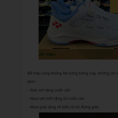
Để hòa cùng không khí tưng bừng này, những chi 
kém:
– Đan vợt tặng cuốn cán
– Mua vợt mới tặng 03 cuốn cán
– Mua giày tặng vớ (tất) và túi đựng giày