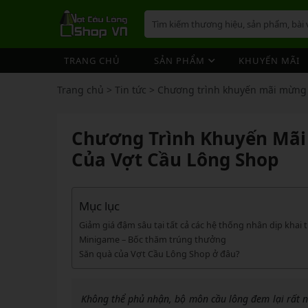
TRANG CHỦ
SẢN PHẨM
KHUYẾN MÃI
VỢT CẦU LÔNG
GIÀY 
ÁO CẦ
QUẦN 
TÚI/B
CƯỚC 
PHỤ K
NÓN
Trang chủ
>
Tin tức
>
Chương trình khuyến mãi mừng k
VỢT 
VỢT CẦU LÔNG
GIÀY CẦU LÔNG
GIÀY CẦU LÔNG
GIÀY 
ÁO CẦ
QUẦN 
TÚI/B
CUỐN 
TÚI/B
VỢT 
Vợt Cầu Lông Yonex
Giày Cầu Lông Yonex
Chương Trình Khuyến Mãi
ÁO CẦU LÔNG
GIÀY 
ÁO CẦ
QUẦN 
TÚI/B
ỐNG C
BÓNG 
Vợt Cầu Lông Victor
Giày Cầu Lông Mizuno
VỢT 
Của Vợt Cầu Lông Shop
QUẦN CẦU LÔNG
GIÀY 
ÁO CẦ
QUẦN 
TÚI/B
VỚ CẦ
Vợt Cầu Lông Lining
Giày Cầu Lông Lining
VỢT 
Vợt Cầu Lông Mizuno
Giày Cầu Lông Victor
TÚI / BALO CẦU LÔNG
GIÀY 
ÁO CẦ
QUẦN
TÚI/B
Vợt Cầu Lông Hundred
Giày Cầu Lông Hundred
Mục lục
VỢT 
PHỤ KIỆN CẦU LÔNG
GIÀY 
TÚI/B
Xem thêm
Xem thêm
Giảm giá đậm sâu tại tất cả các hệ thống nhân dịp khai
MÁY ĐAN
GIÀY 
TÚI/B
PHỤ KIỆN CẦU LÔNG
VỢT PICKLEBALL
VỢT 
Minigame – Bốc thăm trúng thưởng
Săn quà của Vợt Cầu Lông Shop ở đâu?
VỢT PICKLEBALL
GIÀY 
Cước Cầu Lông
Vợt Pickleball Joola
VỢT 
Ống Cầu Lông
Vợt Pickleball Sypik
PHỤ KIỆN PICKLE BALL
GIÀY 
VỢT 
Không thể phủ nhận, bộ môn cầu lông đem lại rất n
Cuốn Cán Cầu Lông
Vợt Pickleball Lining