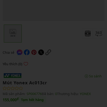
Chia sẻ
Yêu thích (0)
So sánh
Mút Yonex Ac013cr
Mã sản phẩm:
SP006776
Đã bán:
0
Thương hiệu:
YONEX
₫
155,000
Tạm hết hàng