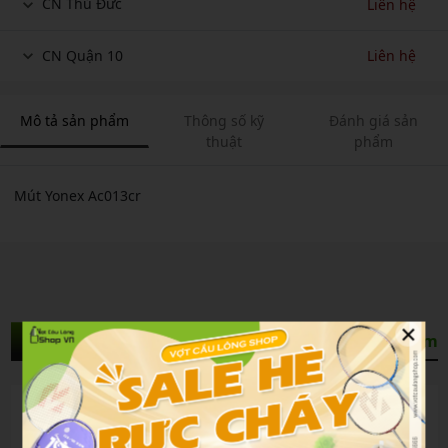
CN Thủ Đức
Liên hệ
CN Quận 10
Liên hệ
Mô tả sản phẩm
Thông số kỹ
Đánh giá sản
thuật
phẩm
Mút Yonex Ac013cr
×
Sản Phẩm Liên Quan
Xem thêm