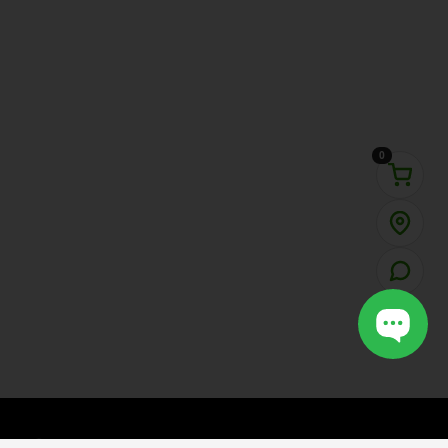
0
VOTCAULONG
SHOP
.VN