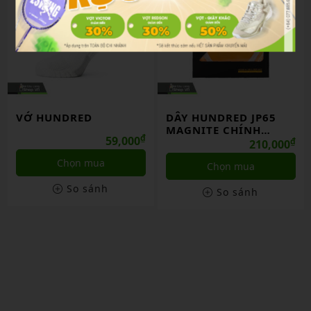
VỚ HUNDRED
DÂY HUNDRED JP65
MAGNITE CHÍNH
₫
59,000
HÃNG
₫
210,000
Chọn mua
Chọn mua
So sánh
So sánh