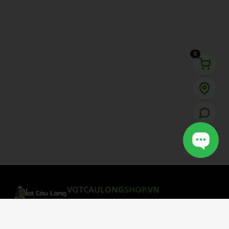
0
VOTCAULONG
SHOP
.VN
CHÍNH SÁCH MUA HÀNG