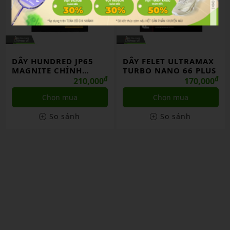
DÂY HUNDRED JP65
DÂY FELET ULTRAMAX
MAGNITE CHÍNH
TURBO NANO 66 PLUS
HÃNG
₫
₫
210,000
170,000
Chọn mua
Chọn mua
So sánh
So sánh