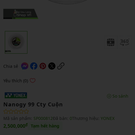
Chia sẻ
Yêu thích (0)
So sánh
Nanogy 99 Cty Cuộn
Mã sản phẩm:
SP000812
Đã bán:
0
Thương hiệu:
YONEX
₫
2,500,000
Tạm hết hàng