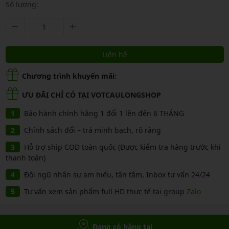
Số lượng:
Liên hệ
Chương trình khuyến mãi:
ƯU ĐÃI CHỈ CÓ TẠI VOTCAULONGSHOP
Bảo hành chính hãng 1 đổi 1 lên đến 6 THÁNG
Chính sách đổi – trả minh bạch, rõ ràng
Hỗ trợ ship COD toàn quốc (Được kiểm tra hàng trước khi
thanh toán)
Đội ngũ nhân sự am hiểu, tận tâm, Inbox tư vấn 24/24
Tư vấn xem sản phẩm full HD thực tế tại group
Zalo
Đang có hàng tại