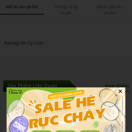
Mô tả sản phẩm
Thông số kỹ
Đánh giá sản
thuật
phẩm
Nanogy 99 Cty Cuộn
Sản Phẩm Liên Quan
Xem thêm
×