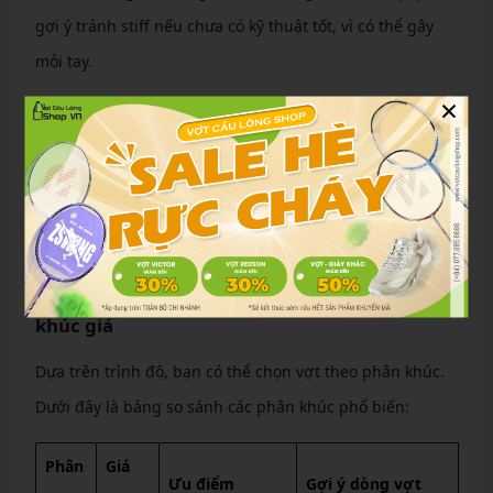
gợi ý tránh stiff nếu chưa có kỹ thuật tốt, vì có thể gây
mỏi tay.
×
Vật liệu và công nghệ
Vật liệu như carbon fiber, graphite mang lại độ bền và
nhẹ. Công nghệ như isometric head giúp sweet spot lớn
hơn, tha thứ lỗi hơn cho người mới. Chọn vợt có công
nghệ cơ bản để tránh phức tạp.
Gợi ý các dòng vợt lý tưởng theo từng phân
khúc giá
Dựa trên trình độ, bạn có thể chọn vợt theo phân khúc.
Dưới đây là bảng so sánh các phân khúc phổ biến:
Phân
Giá
Ưu điểm
Gợi ý dòng vợt