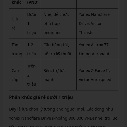
khúc
(VND)
Dưới
Nhẹ, dễ chơi,
Yonex Nanoflare
Giá
1
phù hợp
Drive, Victor
rẻ
triệu
beginner
Thruster
Tầm
1-2
Cân bằng tốt,
Yonex Astrox 77,
trung
triệu
hỗ trợ kỹ thuật
Lining Aeronaut
Trên
Cao
Bền, trợ lực
Yonex Z-Force II,
2
cấp
mạnh
Victor Auraspeed
triệu
Phân khúc giá rẻ dưới 1 triệu
Đây là lựa chọn lý tưởng cho người mới. Các dòng như
Yonex Nanoflare Drive (khoảng 800.000 VND) nhẹ, trợ lực