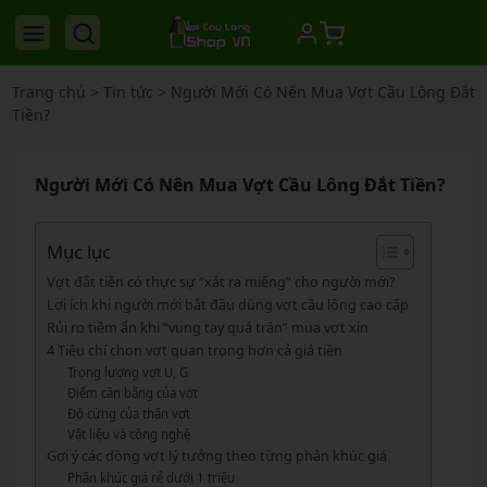
Trang chủ
>
Tin tức
>
Người Mới Có Nên Mua Vợt Cầu Lông Đắt
Tiền?
Người Mới Có Nên Mua Vợt Cầu Lông Đắt Tiền?
Mục lục
Vợt đắt tiền có thực sự “xắt ra miếng” cho người mới?
Lợi ích khi người mới bắt đầu dùng vợt cầu lông cao cấp
Rủi ro tiềm ẩn khi “vung tay quá trán” mua vợt xịn
4 Tiêu chí chọn vợt quan trọng hơn cả giá tiền
Trọng lượng vợt U, G
Điểm cân bằng của vợt
Độ cứng của thân vợt
Vật liệu và công nghệ
Gợi ý các dòng vợt lý tưởng theo từng phân khúc giá
Phân khúc giá rẻ dưới 1 triệu