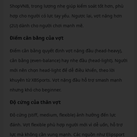
ShopVNB, trọng lượng nhẹ giúp kiểm soát tốt hơn, phù
hợp cho người có lực tay yếu. Ngược lại, vợt nặng hơn
(2U) dành cho người chơi mạnh mẽ.
Điểm cân bằng của vợt
Điểm cân bằng quyết định vợt nặng đầu (head-heavy),
cân bằng (even-balance) hay nhẹ đầu (head-light). Người
mới nên chọn head-light để dễ điều khiển, theo lời
khuyên từ XBSports. Vợt nặng đầu hỗ trợ smash mạnh
nhưng khó cho beginner.
Độ cứng của thân vợt
Độ cứng (stiff, medium, flexible) ảnh hưởng đến lực
đánh. Vợt flexible phù hợp người mới vì dễ uốn, hỗ trợ
lực mà không cần vung mạnh. Các nguồn như Elipsport