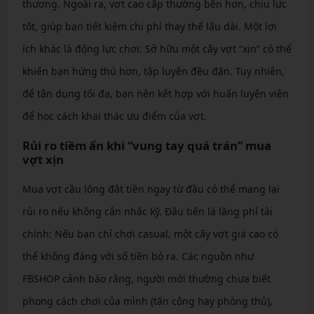
thương. Ngoài ra, vợt cao cấp thường bền hơn, chịu lực
tốt, giúp bạn tiết kiệm chi phí thay thế lâu dài. Một lợi
ích khác là động lực chơi: Sở hữu một cây vợt “xịn” có thể
khiến bạn hứng thú hơn, tập luyện đều đặn. Tuy nhiên,
để tận dụng tối đa, bạn nên kết hợp với huấn luyện viên
để học cách khai thác ưu điểm của vợt.
Rủi ro tiềm ẩn khi “vung tay quá trán” mua
vợt xịn
Mua vợt cầu lông đắt tiền ngay từ đầu có thể mang lại
rủi ro nếu không cân nhắc kỹ. Đầu tiên là lãng phí tài
chính: Nếu bạn chỉ chơi casual, một cây vợt giá cao có
thể không đáng với số tiền bỏ ra. Các nguồn như
FBSHOP cảnh báo rằng, người mới thường chưa biết
phong cách chơi của mình (tấn công hay phòng thủ),