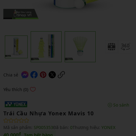
Chia sẻ
Yêu thích (0)
So sánh
Trái Cầu Nhựa Yonex Mavis 10
Mã sản phẩm:
SP005353
Đã bán:
0
Thương hiệu:
YONEX
₫
40,000
Tạm hết hàng