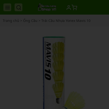
Trang chủ
>
Ống Cầu
>
Trái Cầu Nhựa Yonex Mavis 10