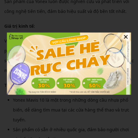
Sản phẩm của Yonex luôn được nghiên cứu và phát triển với
công nghệ tiên tiến, đảm bảo hiệu suất và độ bền tốt nhất.
Giá trị kinh tế:
×
Với độ bền cao, Yonex Mavis 10 giúp người chơi tiết kiệm chi
phí thay thế cầu thường xuyên.Khả năng giữ được tính năng
sau nhiều lần sử dụng giúp người chơi có trải nghiệm liên tục
mà không lo về chất lượng cầu giảm sút.
Tính phổ biến và dễ tìm mua:
Yonex Mavis 10 là một trong những dòng cầu nhựa phổ
biến, dễ dàng tìm mua tại các cửa hàng thể thao và trực
tuyến.
Sản phẩm có sẵn ở nhiều quốc gia, đảm bảo người chơi