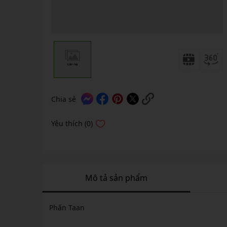
GIÀY 
Vớ Cầu Lông
Vợt Pickleball Kamito
VỢT 
GIÀY 
Vợt Pickleball Dưới 1tr
VỢT 
Xem thêm
GIÀY 
VỢT 
GIÀY 
VỢT 
VỢT 
Chia sẻ
VỢT 
Yêu thích (0)
VỢT 
Mô tả sản phẩm
Phấn Taan