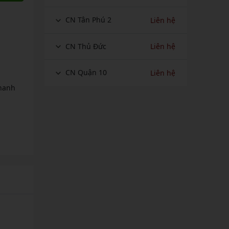
CN Tân Phú 2
Liên hệ
CN Thủ Đức
Liên hệ
CN Quận 10
Liên hệ
thanh