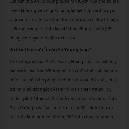
Sức bền của An Se Young được rèn luyện qua chế độ tập
luyện khắc nghiệt: 6 giờ mỗi ngày, kết hợp cardio, gym
và phân tích video đối thủ. Điều này giúp cô duy trì hiệu
suất cao trong các trận kéo dài hơn 60 phút, với tỷ lệ
thắng set quyết định lên đến 92%.
Vũ khí thật sự của An Se Young là gì?
Vũ khí thực sự của An Se Young không chỉ là smash hay
footwork, mà là sự kết hợp hài hòa giữa thể chất và tinh
thần. Sức bền cho phép cô chơi “trên đầu đối thủ”, thay
đổi nhịp độ đột ngột để làm rối loạn chiến thuật. Tuy
nhiên, yếu tố then chốt là khả năng đọc trận đấu: cô dự
đoán đường bay của shuttlecock với độ chính xác cao,
dựa trên kinh nghiệm từ hơn 300 trận chuyên nghiệp.