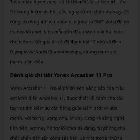
Theo huấn luyện viên, “vũ khí bí mật” là sự kiên trì – An
Se Young hiếm khi bỏ cuộc, ngay cả khi chấn thương. Cô
cũng sử dụng dữ liệu phân tích (như từ BWF stats) để tối
ưu hóa lối chơi, biến mỗi trận đấu thành một bài toán
chiến lược. Kết quả là, cô đã đánh bại 12 nhà vô địch
Olympic và World Championships, chứng minh sức
mạnh toàn diện.
Đánh giá chi tiết Yonex Arcsaber 11 Pro
Yonex Arcsaber 11 Pro là phiên bản nâng cấp của mẫu
vợt kinh điển Arcsaber 11, được thiết kế dành cho các
tay vợt tìm kiếm sự cân bằng giữa kiểm soát và sức
mạnh. Với trọng lượng nhẹ, khung cứng và công nghệ
tiên tiến, vợt này hỗ trợ lối chơi đa dạng, từ phòng thủ
chắc chắn đến tấn công sắc bén. Là một trong những