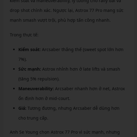
kiểm soát và maneuverability, lý tưởng cho rally dài và
drop shot chính xác. Ngược lại, Astrox 77 Pro mang sức
mạnh smash vượt trội, phù hợp tấn công nhanh.
Trong thực tế:
Kiểm soát:
Arcsaber thắng thế (sweet spot lớn hơn
7%).
Sức mạnh:
Astrox nhỉnh hơn ở late lifts và smash
(tăng 5% repulsion).
Maneuverability:
Arcsaber nhanh hơn ở net, Astrox
ổn định hơn ở mid-court.
Giá:
Tương đương, nhưng Arcsaber dễ dùng hơn
cho trung cấp.
Anh Se Young chọn Astrox 77 Pro vì sức mạnh, nhưng