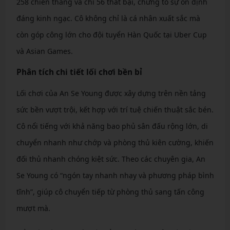
258 chiến thắng và chỉ 56 thất bại, chứng tỏ sự ổn định
đáng kinh ngạc. Cô không chỉ là cá nhân xuất sắc mà
còn góp công lớn cho đội tuyển Hàn Quốc tại Uber Cup
và Asian Games.
Phân tích chi tiết lối chơi bền bỉ
Lối chơi của An Se Young được xây dựng trên nền tảng
sức bền vượt trội, kết hợp với trí tuệ chiến thuật sắc bén.
Cô nổi tiếng với khả năng bao phủ sân đấu rộng lớn, di
chuyển nhanh như chớp và phòng thủ kiên cường, khiến
đối thủ nhanh chóng kiệt sức. Theo các chuyên gia, An
Se Young có “ngón tay nhanh nhạy và phương pháp bình
tĩnh”, giúp cô chuyển tiếp từ phòng thủ sang tấn công
mượt mà.