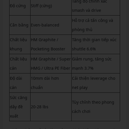
Tăng độ chính xác
Độ cứng
Stiff (cứng)
smash và drive
Hỗ trợ cả tấn công và
Cân bằng
Even-balanced
phòng thủ
Chất liệu
HM Graphite /
Tăng thời gian tiếp xúc
khung
Pocketing Booster
shuttle 6.6%
Chất liệu
HM Graphite / Super
Giảm rung, tăng sức
cán
HMG / Ultra PE Fiber
mạnh 3.7%
Độ dài
10mm dài hơn
Cải thiện leverage cho
cán
chuẩn
net play
Sức căng
Tùy chỉnh theo phong
dây đề
20-28 lbs
cách chơi
xuất