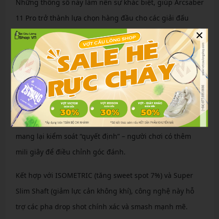
Những thông số này làm nên sự khác biệt, giúp Arcsaber
11 Pro trở thành lựa chọn hàng đầu cho các giải đấu
×
chuyên nghiệp.
Công nghệ nổi bật: Pocketing Booster
Công nghệ cốt lõi của Arcsaber 11 Pro là Pocketing
Booster, một lớp vật liệu mới kết hợp Neo CS Carbon
Nanotube, giúp khung vợt linh hoạt hơn tại điểm tiếp
xúc, kéo dài thời gian shuttle hold lên 6.6%. Điều này
mang lại kiểm soát “quyết định” – người chơi có thêm
mili giây để điều chỉnh góc đánh.
Kết hợp với ISOMETRIC (tăng sweet spot 7%) và Super
Slim Shaft (giảm lực cản không khí), công nghệ này hỗ
trợ các pha drop shot chính xác và smash mạnh mẽ.