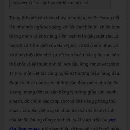
Arcsaber 11 Pro phù hợp với đối tượng nào?
Trong thế giới cầu lông chuyên nghiệp, An Se Young nổi
lên như một ngôi sao sáng với lối chơi bền bỉ, chiến lược
thông minh và khả năng kiểm soát trận đấu xuất sắc. Là
tay vợt số 1 thế giới của Hàn Quốc, cô đã chinh phục vô
số danh hiệu lớn nhờ sự kết hợp hoàn hảo giữa sức bền
thể chất và kỹ thuật tinh tế. Vợt cầu lông Yonex Arcsaber
11 Pro, một kiệt tác công nghệ từ thương hiệu hàng đầu,
được thiết kế dành cho những vận động viên như An Se
Young, mang đến sự cân bằng lý tưởng giữa sức mạnh
smash, độ chính xác drop shot và khả năng phòng thủ
chắc chắn. Bài viết này sẽ phân tích sâu về hành trình
của An Se Young cũng như hiệu suất vượt trội của
vợt
cầu lông Yonex
, giúp bạn hiểu rõ hơn về sự kết nối giữa