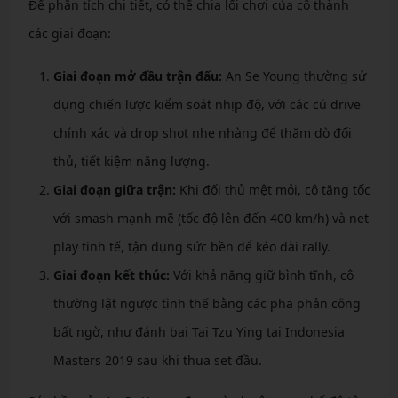
Để phân tích chi tiết, có thể chia lối chơi của cô thành
các giai đoạn:
Giai đoạn mở đầu trận đấu:
An Se Young thường sử
dụng chiến lược kiểm soát nhịp độ, với các cú drive
chính xác và drop shot nhẹ nhàng để thăm dò đối
thủ, tiết kiệm năng lượng.
Giai đoạn giữa trận:
Khi đối thủ mệt mỏi, cô tăng tốc
với smash mạnh mẽ (tốc độ lên đến 400 km/h) và net
play tinh tế, tận dụng sức bền để kéo dài rally.
Giai đoạn kết thúc:
Với khả năng giữ bình tĩnh, cô
thường lật ngược tình thế bằng các pha phản công
bất ngờ, như đánh bại Tai Tzu Ying tại Indonesia
Masters 2019 sau khi thua set đầu.