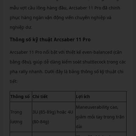
mẫu vợt cầu lông hàng đầu, Arcsaber 11 Pro đã chinh
phục hàng ngàn vận động viên chuyên nghiệp và
nghiệp dư.
Thông số kỹ thuật Arcsaber 11 Pro
Arcsaber 11 Pro nổi bật với thiết kế even-balanced (cân
bằng đều), giúp dễ dàng kiểm soát shuttlecock trong các
pha rally nhanh. Dưới đây là bảng thông số kỹ thuật chi
tiết:
Thông số
Chi tiết
Lợi ích
Maneuverability cao,
Trọng
3U (85-89g) hoặc 4U
giảm mỏi tay trong trận
lượng
(80-84g)
dài