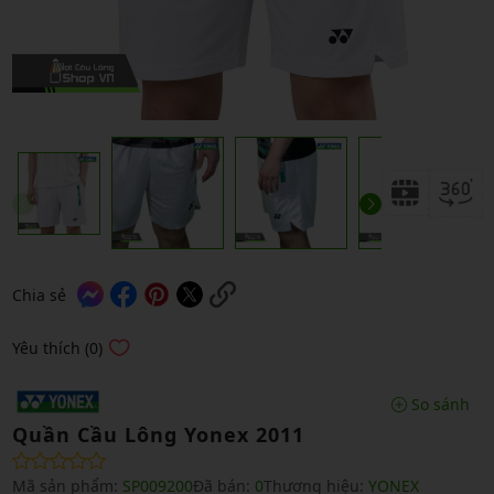
Chia sẻ
Yêu thích (0)
So sánh
Quần Cầu Lông Yonex 2011
Mã sản phẩm:
SP009200
Đã bán:
0
Thương hiệu:
YONEX