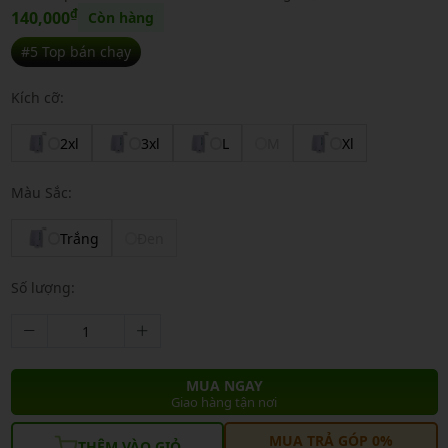
₫
140,000
Còn hàng
#5 Top bán chạy
Kích cỡ:
2xl
3xl
L
M
Xl
Màu Sắc:
Trắng
Đen
Số lượng:
MUA NGAY
Giao hàng tận nơi
MUA TRẢ GÓP 0%
THÊM VÀO GIỎ