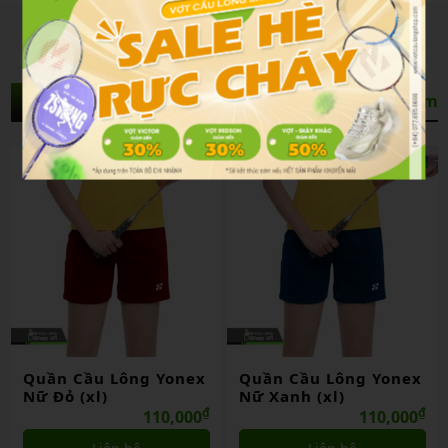
Sản Phẩm Liên Quan
Xem thêm
Quần Cầu Lông Yonex
Quần Cầu Lông Yonex
Nữ Đỏ (xl)
Nữ Xanh (xl)
₫
₫
110,000
110,000