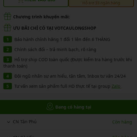
Hỗ trợ 33 ngân hàng
Chương trình khuyến mãi:
ƯU ĐÃI CHỈ CÓ TẠI VOTCAULONGSHOP
Bảo hành chính hãng 1 đổi 1 lên đến 6 THÁNG
Chính sách đổi – trả minh bạch, rõ ràng
Hỗ trợ ship COD toàn quốc (Được kiểm tra hàng trước khi
thanh toán)
Đội ngũ nhân sự am hiểu, tận tâm, Inbox tư vấn 24/24
Tư vấn xem sản phẩm full HD thực tế tại group
Zalo
Đang có hàng tại
CN Tân Phú
Còn hàng