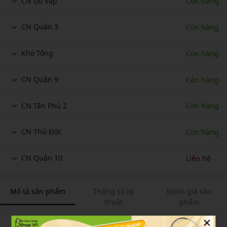
CN Gò Vấp
Còn hàng
CN Quận 3
Còn hàng
Kho Tổng
Còn hàng
CN Quận 9
Còn hàng
CN Tân Phú 2
Còn hàng
CN Thủ Đức
Còn hàng
CN Quận 10
Liên hệ
Mô tả sản phẩm
Thông số kỹ
Đánh giá sản
thuật
phẩm
×