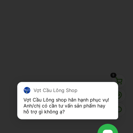
0
Vợt Cầu Lông Shop
Vợt Cầu Lông shop hân hạnh phục vụ! 
Anh/chị có cần tư vấn sản phẩm hay 
hỗ trợ gì không ạ?