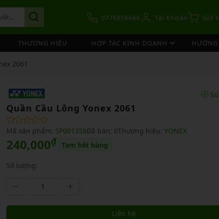
0776856666
Tài Khoản
Giỏ 
THƯƠNG HIỆU
HỢP TÁC KINH DOANH
HƯỚNG 
CẦU LÔNG YONEX
U LÔNG YONEX
CẦU LÔNG YONEX
ALO YONEX
CẦU LÔNG
IỆN MÁY ĐAN
BẢNG CHIẾT KHẤU ĐẠI LÝ
nex 2061
CẦU LÔNG YONEX
VỢT CẦU LÔNG IXE
ÁO CẦU LÔNG
QUẦN CẦU LÔNG
CẦU LÔNG LINING
U LÔNG LINING
CẦU LÔNG LINING
ALO LINING
CÁN CẦU LÔNG
ALO PICKLEBALL
NHƯỢNG QUYỀN VỢT CẦU LÔNG SH
CẦU LÔNG VICTOR
VỢT CẦU LÔNG KAMITO
Áo Cầu Lông Yonex
Quần Cầu Lông Yon
So
CẦU LÔNG VICTOR
U LÔNG HUNDRED
CẦU LÔNG VICTOR
ALO VICTOR
ẦU LÔNG
PICKLEBALL
Áo Cầu Lông Lining
Quần Cầu Lông Lin
Quần Cầu Lông Yonex 2061
CẦU LÔNG LINING
VỢT CẦU LÔNG KAWASAKI
CẦU LÔNG MIZUNO
U LÔNG FLYPOWER
CẦU LÔNG KID
ALO HUNDRED
U LÔNG
Áo Cầu Lông Hundred
Quần Cầu Lông Ku
CẦU LÔNG MIZUNO
VỢT CẦU LÔNG KLINT
Áo Cầu Lông Kid
Quần Cầu Lông Vic
Mã sản phẩm:
SP001358
Đã bán:
0
Thương hiệu:
YONEX
CẦU LÔNG HUNDRED
U LÔNG KID
 CẦU LÔNG KUMPOO
ALO MIZUNO
₫
240,000
Áo Cầu Lông Flypower
Quần Cầu Lông Kid
Tạm hết hàng
CẦU LÔNG HUNDRED
VỢT CẦU LÔNG KUMPOO
CẦU LÔNG APACS
ALO APAVI
Số lượng:
CẦU LÔNG XP
ALO KAMITO
GIÀY PICKLEBALL
PHỤ KIỆN PICKL
CẦU LÔNG APACS
VỢT CẦU LÔNG PROKENNEX
CẦU LÔNG LEFUS
Giày Asics
Bóng Pickleball
CẦU LÔNG FELET
VỢT CẦU LÔNG REVILO
Túi/balo Pickleball
CẦU LÔNG WIKA
CẦU LÔNG FLYPOWER
VỢT CẦU LÔNG TENWAY
Liên hệ