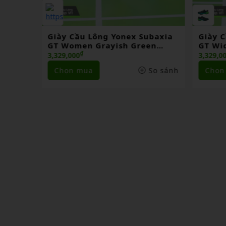
baxia
Giày Cầu Lông Yonex Subaxia
Giày 
nh
GT Women Grayish Green
GT Wi
Chính Hãng
Hãng
₫
3,329,000
3,329,0
o sánh
Chọn mua
So sánh
Chọn