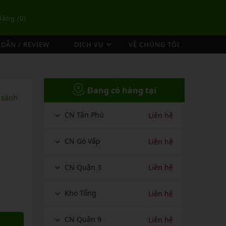
Hàng (
0
)
DẪN / REVIEW
DỊCH VỤ
VỀ CHÚNG TÔI
DỊCH VỤ ĐAN VỢT CẦU LÔNG
TÚI/BALO CẦU LÔNG
OP
DỊCH VỤ THU MUA VỢT CŨ
Đang có hàng tại
ex
Túi Cầu Lông Lining
 sánh
ing
Túi Cầu Lông Yonex
CN Tân Phú
Liên hệ
mpoo
Túi Cầu Lông Victor
tor
Túi Cầu Lông Mizuno
CN Gò Vấp
Liên hệ
Túi Cầu Lông Apavi
Xem thêm
CN Quận 3
Liên hệ
EBALL
MÁY ĐAN
Phụ Kiện Máy Đan
Kho Tổng
Liên hệ
CN Quận 9
Liên hệ