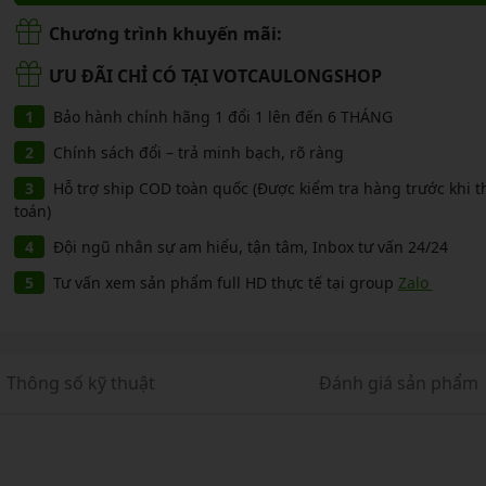
CẦU LÔNG KUMPOO
CẦU LÔNG REDSON
Chương trình khuyến mãi:
CẦU LÔNG KAWASAKI
CẦU LÔNG 3RD
ƯU ĐÃI CHỈ CÓ TẠI VOTCAULONGSHOP
CẦU LÔNG FELET
CẦU LÔNG APAVI
Bảo hành chính hãng 1 đổi 1 lên đến 6 THÁNG
CẦU LÔNG APAVI
Chính sách đổi – trả minh bạch, rõ ràng
CẦU LÔNG DAS X
Hỗ trợ ship COD toàn quốc (Được kiểm tra hàng trước khi 
CẦU LÔNG FLEET
toán)
CẦU LÔNG FLEX POWER
Đội ngũ nhân sự am hiểu, tận tâm, Inbox tư vấn 24/24
Tư vấn xem sản phẩm full HD thực tế tại group
Zalo
CẦU LÔNG FORZA
Thông số kỹ thuật
Đánh giá sản phẩm