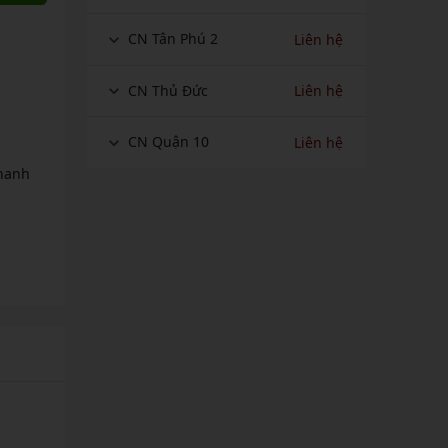
CN Tân Phú 2
Liên hệ
CN Thủ Đức
Liên hệ
CN Quận 10
Liên hệ
thanh