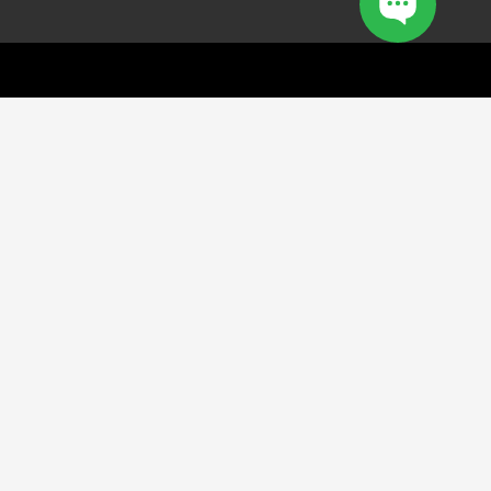
OP
THÔNG TIN LIÊN HỆ
Liên hệ Vợt Cầu Lông Shop
Hotline CSKH:
077.685.6666
Email:
cskh@votcaulongshop.vn
ĐƠN VỊ VẬN CHUYỂN