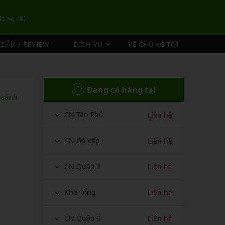
Hàng (
0
)
DẪN / REVIEW
DỊCH VỤ
VỀ CHÚNG TÔI
DỊCH VỤ ĐAN VỢT CẦU LÔNG
TÚI/BALO CẦU LÔNG
OP
DỊCH VỤ THU MUA VỢT CŨ
Đang có hàng tại
ex
Túi Cầu Lông Lining
 sánh
ing
Túi Cầu Lông Yonex
CN Tân Phú
Liên hệ
mpoo
Túi Cầu Lông Victor
tor
Túi Cầu Lông Mizuno
CN Gò Vấp
Liên hệ
Túi Cầu Lông Apavi
Xem thêm
CN Quận 3
Liên hệ
EBALL
MÁY ĐAN
Phụ Kiện Máy Đan
Kho Tổng
Liên hệ
CN Quận 9
Liên hệ