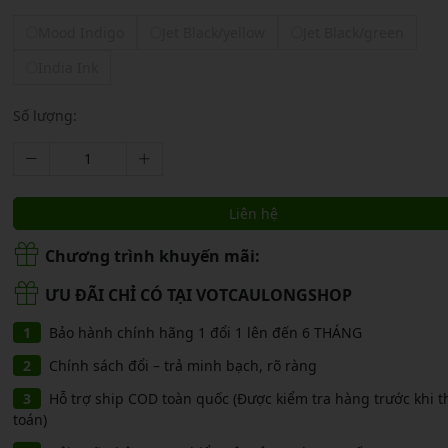
CẦU LÔNG KUMPOO
CẦU LÔNG REDSON
Mood Indigo
Jet Black/yellow
Jet Black/green
CẦU LÔNG KAWASAKI
CẦU LÔNG 3RD
India Ink
CẦU LÔNG FELET
CẦU LÔNG APAVI
CẦU LÔNG APAVI
Số lượng:
CẦU LÔNG DAS X
CẦU LÔNG FLEET
Liên hệ
CẦU LÔNG FLEX POWER
Chương trình khuyến mãi:
CẦU LÔNG FORZA
ƯU ĐÃI CHỈ CÓ TẠI VOTCAULONGSHOP
Bảo hành chính hãng 1 đổi 1 lên đến 6 THÁNG
Chính sách đổi – trả minh bạch, rõ ràng
Hỗ trợ ship COD toàn quốc (Được kiểm tra hàng trước khi 
toán)