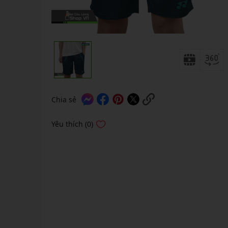
GIÀY 
Vớ Cầu Lông
Vợt Pickleball Kamito
VỢT 
GIÀY 
Vợt Pickleball Dưới 1tr
VỢT 
Xem thêm
GIÀY 
VỢT 
GIÀY 
VỢT 
VỢT 
Chia sẻ
VỢT 
Yêu thích (0)
VỢT 