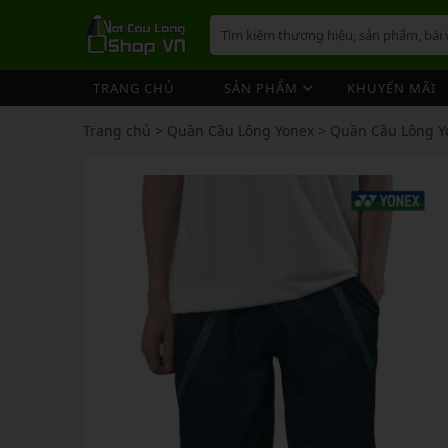
TRANG CHỦ
SẢN PHẨM
KHUYẾN MÃI
VỢT CẦU LÔNG
GIÀY 
ÁO CẦ
QUẦN 
TÚI/B
CƯỚC 
PHỤ K
NÓN
Trang chủ
>
Quần Cầu Lông Yonex
>
Quần Cầu Lông Y
VỢT 
VỢT CẦU LÔNG
GIÀY CẦU LÔNG
GIÀY CẦU LÔNG
GIÀY 
ÁO CẦ
QUẦN 
TÚI/B
CUỐN 
TÚI/B
VỢT 
Vợt Cầu Lông Yonex
Giày Cầu Lông Yonex
ÁO CẦU LÔNG
GIÀY 
ÁO CẦ
QUẦN 
TÚI/B
ỐNG C
BÓNG 
Vợt Cầu Lông Victor
Giày Cầu Lông Mizuno
VỢT 
QUẦN CẦU LÔNG
GIÀY 
ÁO CẦ
QUẦN 
TÚI/B
VỚ CẦ
Vợt Cầu Lông Lining
Giày Cầu Lông Lining
VỢT 
Vợt Cầu Lông Mizuno
Giày Cầu Lông Victor
TÚI / BALO CẦU LÔNG
GIÀY 
ÁO CẦ
QUẦN
TÚI/B
Vợt Cầu Lông Hundred
Giày Cầu Lông Hundred
VỢT 
PHỤ KIỆN CẦU LÔNG
GIÀY 
TÚI/B
Xem thêm
Xem thêm
MÁY ĐAN
GIÀY 
TÚI/B
PHỤ KIỆN CẦU LÔNG
VỢT PICKLEBALL
VỢT 
VỢT PICKLEBALL
GIÀY 
Cước Cầu Lông
Vợt Pickleball Joola
VỢT 
Ống Cầu Lông
Vợt Pickleball Sypik
PHỤ KIỆN PICKLE BALL
GIÀY 
VỢT 
Cuốn Cán Cầu Lông
Vợt Pickleball Lining