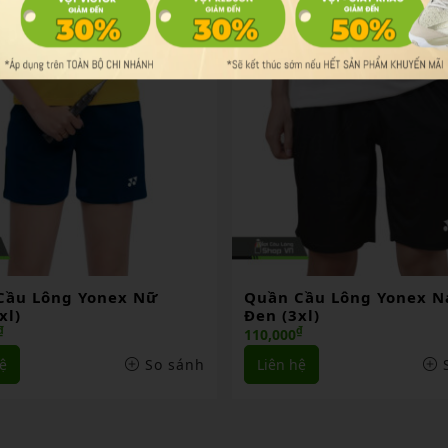
Cầu Lông Yonex Nữ
Quần Cầu Lông Yonex 
xl)
Đen (3xl)
₫
₫
110,000
ệ
So sánh
Liên hệ
S