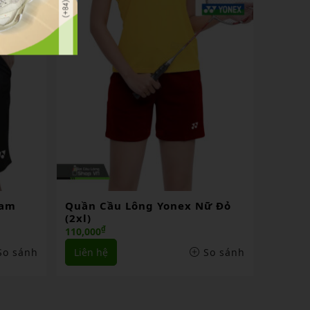
Nam
Quần Cầu Lông Yonex Nữ Đỏ
Quần 
(2xl)
(l)
₫
110,000
110,000
o sánh
Liên hệ
So sánh
Liên h