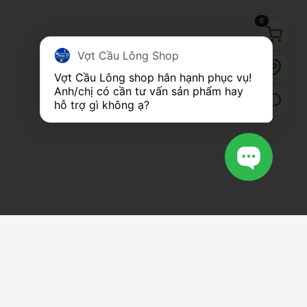
0
Vợt Cầu Lông Shop
Vợt Cầu Lông shop hân hạnh phục vụ! 
Anh/chị có cần tư vấn sản phẩm hay 
hỗ trợ gì không ạ?