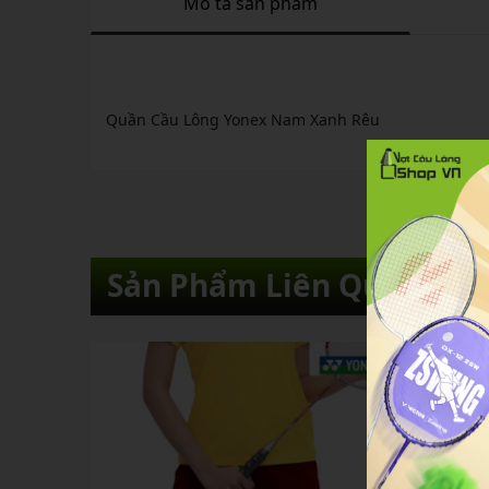
Mô tả sản phẩm
Quần Cầu Lông Yonex Nam Xanh Rêu
Sản Phẩm Liên Quan