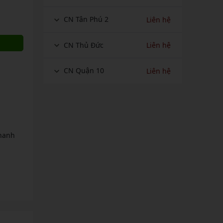
CN Tân Phú 2
Liên hệ
CN Thủ Đức
Liên hệ
CN Quận 10
Liên hệ
thanh