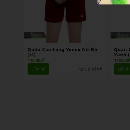
Quần Cầu Lông Yonex Nữ Đỏ
Quần 
(xl)
Xanh (
₫
110,000
110,000
Liên hệ
So sánh
Liên h