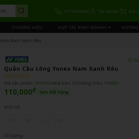
0776856666
Tài Khoản
Giỏ 
THƯƠNG HIỆU
HỢP TÁC KINH DOANH
HƯỚNG 
CẦU LÔNG YONEX
U LÔNG YONEX
CẦU LÔNG YONEX
ALO YONEX
CẦU LÔNG
IỆN MÁY ĐAN
BẢNG CHIẾT KHẤU ĐẠI LÝ
onex Nam Xanh Rêu
CẦU LÔNG YONEX
VỢT CẦU LÔNG IXE
ÁO CẦU LÔNG
QUẦN CẦU LÔNG
CẦU LÔNG LINING
U LÔNG LINING
CẦU LÔNG LINING
ALO LINING
CÁN CẦU LÔNG
ALO PICKLEBALL
NHƯỢNG QUYỀN VỢT CẦU LÔNG SH
CẦU LÔNG VICTOR
VỢT CẦU LÔNG KAMITO
Áo Cầu Lông Yonex
Quần Cầu Lông Yon
So
CẦU LÔNG VICTOR
U LÔNG HUNDRED
CẦU LÔNG VICTOR
ALO VICTOR
ẦU LÔNG
PICKLEBALL
Áo Cầu Lông Lining
Quần Cầu Lông Lin
Quần Cầu Lông Yonex Nam Xanh Rêu
CẦU LÔNG LINING
VỢT CẦU LÔNG KAWASAKI
CẦU LÔNG MIZUNO
U LÔNG FLYPOWER
CẦU LÔNG KID
ALO HUNDRED
U LÔNG
Áo Cầu Lông Hundred
Quần Cầu Lông Ku
CẦU LÔNG MIZUNO
VỢT CẦU LÔNG KLINT
Áo Cầu Lông Kid
Quần Cầu Lông Vic
Mã sản phẩm:
SP005034
Đã bán:
0
Thương hiệu:
YONEX
CẦU LÔNG HUNDRED
U LÔNG KID
 CẦU LÔNG KUMPOO
ALO MIZUNO
₫
110,000
Áo Cầu Lông Flypower
Quần Cầu Lông Kid
Tạm hết hàng
CẦU LÔNG HUNDRED
VỢT CẦU LÔNG KUMPOO
CẦU LÔNG APACS
ALO APAVI
CẦU LÔNG XP
ALO KAMITO
GIÀY PICKLEBALL
PHỤ KIỆN PICKL
CẦU LÔNG APACS
Kích cỡ:
VỢT CẦU LÔNG PROKENNEX
CẦU LÔNG LEFUS
Giày Asics
Bóng Pickleball
CẦU LÔNG FELET
VỢT CẦU LÔNG REVILO
Xl
M
L
2xl
Túi/balo Pickleball
CẦU LÔNG WIKA
CẦU LÔNG FLYPOWER
VỢT CẦU LÔNG TENWAY
Số lượng: