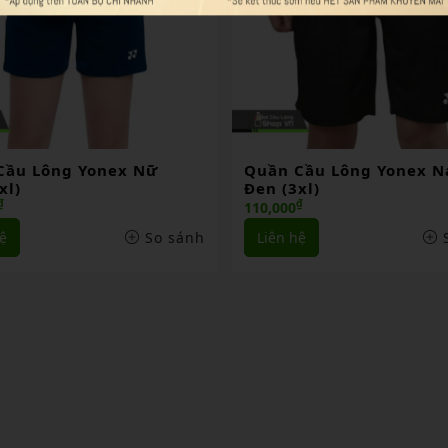
Cầu Lông Yonex Nữ
Quần Cầu Lông Yonex 
xl)
Đen (3xl)
₫
₫
110,000
ệ
So sánh
Liên hệ
S