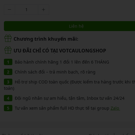
CẦU LÔNG KUMPOO
CẦU LÔNG REDSON
CẦU LÔNG KAWASAKI
CẦU LÔNG 3RD
CẦU LÔNG FELET
Liên hệ
CẦU LÔNG APAVI
CẦU LÔNG APAVI
Chương trình khuyến mãi:
CẦU LÔNG DAS X
ƯU ĐÃI CHỈ CÓ TẠI VOTCAULONGSHOP
CẦU LÔNG FLEET
Bảo hành chính hãng 1 đổi 1 lên đến 6 THÁNG
CẦU LÔNG FLEX POWER
Chính sách đổi – trả minh bạch, rõ ràng
CẦU LÔNG FORZA
Hỗ trợ ship COD toàn quốc (Được kiểm tra hàng trước khi 
toán)
Đội ngũ nhân sự am hiểu, tận tâm, Inbox tư vấn 24/24
Tư vấn xem sản phẩm full HD thực tế tại group
Zalo