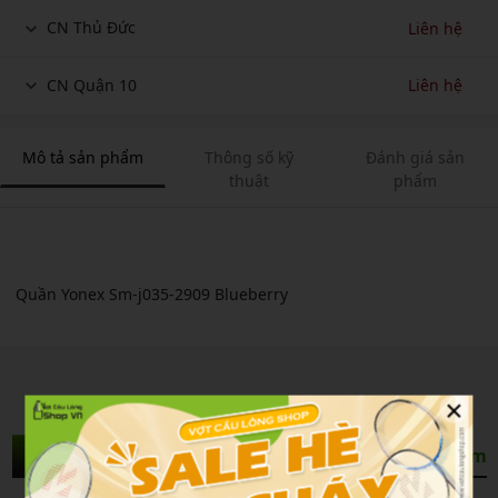
CN Thủ Đức
Liên hệ
CN Quận 10
Liên hệ
Mô tả sản phẩm
Thông số kỹ
Đánh giá sản
thuật
phẩm
Quần Yonex Sm-j035-2909 Blueberry
×
Sản Phẩm Liên Quan
Xem thêm