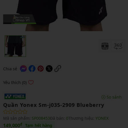
Chia sẻ
Yêu thích (0)
So sánh
Quần Yonex Sm-j035-2909 Blueberry
Mã sản phẩm:
SP008453
Đã bán:
0
Thương hiệu:
YONEX
₫
149,000
Tạm hết hàng