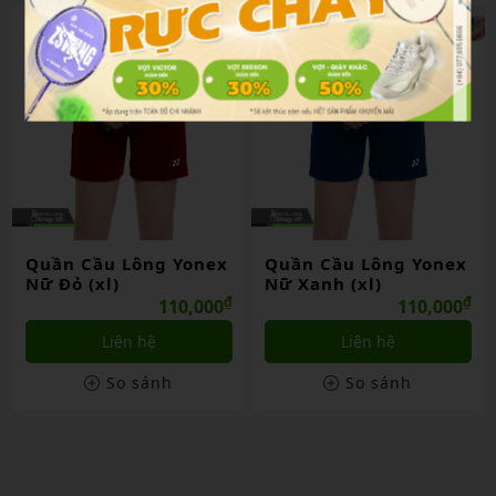
Quần Cầu Lông Yonex
Quần Cầu Lông Yonex
Nữ Đỏ (xl)
Nữ Xanh (xl)
₫
₫
110,000
110,000
Liên hệ
Liên hệ
So sánh
So sánh