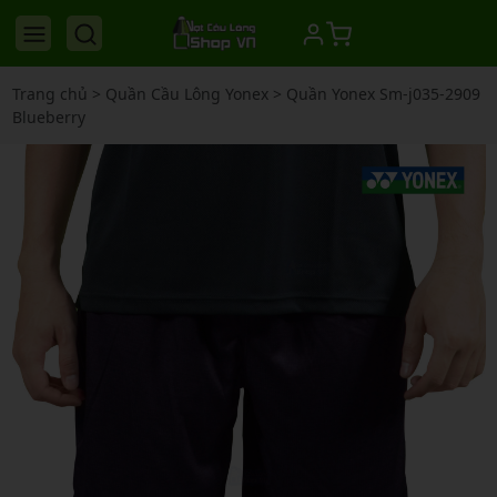
Trang chủ
>
Quần Cầu Lông Yonex
>
Quần Yonex Sm-j035-2909
Blueberry