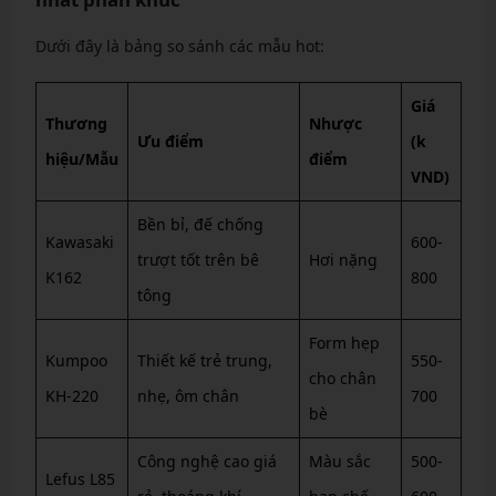
Dưới đây là bảng so sánh các mẫu hot:
Giá
Thương
Nhược
Ưu điểm
(k
hiệu/Mẫu
điểm
VND)
Bền bỉ, đế chống
Kawasaki
600-
trượt tốt trên bê
Hơi nặng
K162
800
tông
Form hẹp
Kumpoo
Thiết kế trẻ trung,
550-
cho chân
KH-220
nhẹ, ôm chân
700
bè
Công nghệ cao giá
Màu sắc
500-
Lefus L85