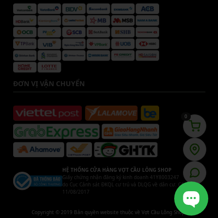
ĐƠN VỊ VẬN CHUYỂN
0
HỆ THỐNG CỬA HÀNG VỢT CẦU LÔNG SHOP
Giấy chứng nhận đăng ký kinh doanh 41Y8003247
do Cục Cảnh sát ĐKQL cư trú và DLQG về dân cư. Cấp ngày
11/08/2017
Copyright © 2019 Bản quyền website thuộc về Vợt Cầu Lông Shop.