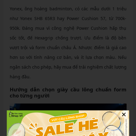
Yonex, ông hoàng badminton, có các mẫu dưới 1 triệu
như Yonex SHB 65R3 hay Power Cushion 57, từ 700k-
950k. Đáng mua vì công nghệ Power Cushion hấp thụ
sốc tốt, đế Hexagrip chống trượt. Ưu điểm là độ bền
vượt trội và form chuẩn châu Á. Nhược điểm là giá cao
hơn so với tính năng cơ bản, và ít lựa chọn màu. Nếu
ngân sách cho phép, hãy mua để trải nghiệm chất lượng
hàng đầu.
Hướng dẫn chọn giày cầu lông chuẩn form
cho từng người
×