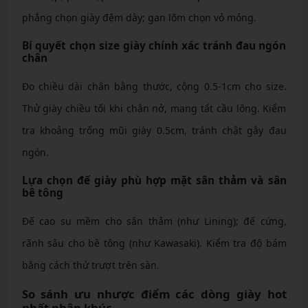
phẳng chọn giày đệm dày; gan lõm chọn vỏ mỏng.
Bí quyết chọn size giày chính xác tránh đau ngón
chân
Đo chiều dài chân bằng thước, cộng 0.5-1cm cho size.
Thử giày chiều tối khi chân nở, mang tất cầu lông. Kiểm
tra khoảng trống mũi giày 0.5cm, tránh chật gây đau
ngón.
Lựa chọn đế giày phù hợp mặt sân thảm và sân
bê tông
Đế cao su mềm cho sân thảm (như Lining); đế cứng,
rãnh sâu cho bê tông (như Kawasaki). Kiểm tra độ bám
bằng cách thử trượt trên sàn.
So sánh ưu nhược điểm các dòng giày hot
nhất phân khúc