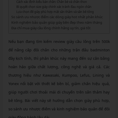
Cách xác định kiểu bàn chân: Chân bè và chân thon
Bí quyết chọn size giày chính xác tránh đau ngón chân
Lựa chọn đế giày phù hợp mặt sân thảm và sân bê tông
So sánh ưu nhược điểm các dòng giày hot nhất phân khúc
Kinh nghiệm bảo quản giúp giày bền đẹp theo năm tháng
Địa chỉ mua giày cầu lông chính hãng uy tín, giá tốt
Nếu bạn đang tìm kiếm review giày cầu lông trên 500k
để nâng cấp đôi chân cho những trận đấu badminton
đầy kịch tính, thì phân khúc này mang đến sự cân bằng
hoàn hảo giữa chất lượng, công nghệ và giá cả. Các
thương hiệu như Kawasaki, Kumpoo, Lefus, Lining và
Yonex nổi bật với thiết kế bền bỉ, giảm chấn hiệu quả,
giúp người chơi thoải mái di chuyển trên sân thảm hay
bê tông. Bài viết này sẽ hướng dẫn chọn giày phù hợp,
so sánh ưu nhược điểm và kinh nghiệm bảo quản để đôi
giày đồng hành lâu dài.