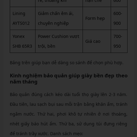
rẻ, thoáng khí
hạn chế
600
Lining
Giảm chấn êm ái,
600-
Form hẹp
AYTS012
chuyên nghiệp
900
Yonex
Power Cushion vượt
700-
Giá cao
SHB 65R3
trội, bền
950
Bảng trên giúp bạn dễ dàng so sánh để chọn phù hợp.
Kinh nghiệm bảo quản giúp giày bền đẹp theo
năm tháng
Bảo quản đúng cách kéo dài tuổi thọ giày lên 2-3 năm.
Đầu tiên, lau sạch bụi sau mỗi trận bằng khăn ẩm, tránh
ngâm nước. Thứ hai, phơi khô tự nhiên ở nơi thoáng,
nhét giấy báo hút ẩm. Thứ ba, sử dụng túi đựng riêng
để tránh trầy xước. Danh sách mẹo: