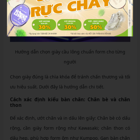
Hướng dẫn chọn giày cầu lông chuẩn form cho từng
người
Chọn giày đúng là chìa khóa để tránh chấn thương và tối
ưu hiệu suất. Dưới đây là hướng dẫn chi tiết.
Cách xác định kiểu bàn chân: Chân bè và chân
thon
Để xác định, ướt chân và in dấu lên giấy: Chân bè có dấu
rộng, cần giày form rộng như Kawasaki; chân thon có
dấu hẹp, phù hợp form ôm như Kumpoo. Gan bàn chân