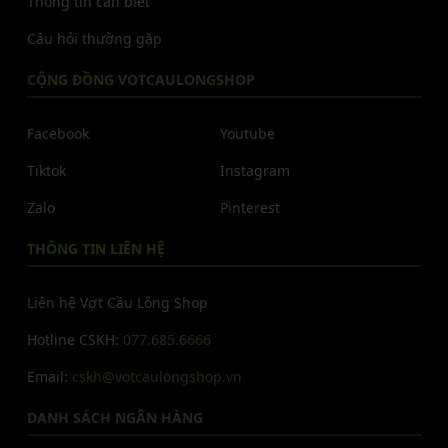
Thông tin cần biết
Câu hỏi thường gặp
CỘNG ĐỒNG VOTCAULONGSHOP
Facebook
Youtube
Tiktok
Instagram
Zalo
Pinterest
THÔNG TIN LIÊN HỆ
Liên hệ Vợt Cầu Lông Shop
Hotline CSKH:
077.685.6666
Email:
cskh@votcaulongshop.vn
DANH SÁCH NGÂN HÀNG