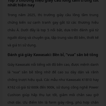
Top 5 thương hiệu giày cầu lông tầm trung tốt
nhất hiện nay
Trong năm 2025, thị trường giày cầu lông tầm trung
chứng kiến sự cạnh tranh gay gắt từ các thương hiệu
châu Á. Dưới đây là top 5 nổi bật, dựa trên đánh giá từ
người dùng và chuyên gia, tập trung vào độ bền, thiết kế
và giá trị sử dụng.
Đánh giá giày Kawasaki: Bền bỉ, “vua” sân bê tông
Giày Kawasaki nổi tiếng với độ bền cao, được mệnh danh
là “vua” sân bê tông nhờ đế cao su dày dặn và rãnh
chống trượt hiệu quả. Các mẫu như Kawasaki K1B10 hay
K162 có giá từ 600k đến 900k, sử dụng công nghệ Power
Cushion giúp hấp thụ lực tốt, giảm mỏi chân sau giờ
chơi dài. Ưu điểm lớn là form giày rộng, phù hợp chân