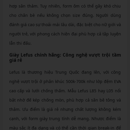
hợp sân thảm. Tuy nhiên, form ôm có thể gây khó chịu
cho chân bè nếu không chọn size đúng. Người dùng
đánh giá cao sự thoải mái lâu dài, đặc biệt cho nữ giới và
người trẻ, với phong cách hiện đại phù hợp cả tập luyện
lẫn thi đấu.
Giày Lefus chính hãng: Công nghệ vượt trội tầm
giá rẻ
Lefus là thương hiệu Trung Quốc đang lên, với công
nghệ vượt trội ở phân khúc 500k-700k như lớp đệm EVA
cao cấp và lưới chống thấm. Mẫu Lefus L85 hay L05 nổi
bật nhờ đế kép chống mòn, phù hợp cả sân bê tông và
thảm. Ưu điểm là giá rẻ nhưng chất lượng không kém
cạnh, với form giày trung tính dễ mang. Nhược điểm là
màu sắc ít đa dạng và có thể cần thời gian break-in để