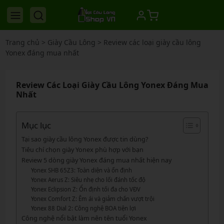
Trang chủ
>
Giày Cầu Lông
>
Review các loại giày cầu lông
Yonex đáng mua nhất
Review Các Loại Giày Cầu Lông Yonex Đáng Mua
Nhất
Mục lục
Tại sao giày cầu lông Yonex được tin dùng?
Tiêu chí chọn giày Yonex phù hợp với bạn
Review 5 dòng giày Yonex đáng mua nhất hiện nay
Yonex SHB 65Z3: Toàn diện và ổn định
Yonex Aerus Z: Siêu nhẹ cho lối đánh tốc độ
Yonex Eclipsion Z: Ổn định tối đa cho VĐV
Yonex Comfort Z: Êm ái và giảm chấn vượt trội
Yonex 88 Dial 2: Công nghệ BOA tiện lợi
Công nghệ nổi bật làm nên tên tuổi Yonex