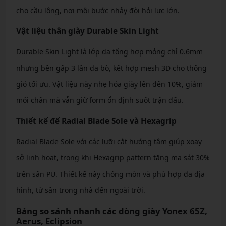
cho cầu lông, nơi mỗi bước nhảy đòi hỏi lực lớn.
Vật liệu thân giày Durable Skin Light
Durable Skin Light là lớp da tổng hợp mỏng chỉ 0.6mm
nhưng bền gấp 3 lần da bò, kết hợp mesh 3D cho thông
gió tối ưu. Vật liệu này nhẹ hóa giày lên đến 10%, giảm
mỏi chân mà vẫn giữ form ổn định suốt trận đấu.
Thiết kế đế Radial Blade Sole và Hexagrip
Radial Blade Sole với các lưỡi cắt hướng tâm giúp xoay
sở linh hoạt, trong khi Hexagrip pattern tăng ma sát 30%
trên sân PU. Thiết kế này chống mòn và phù hợp đa địa
hình, từ sân trong nhà đến ngoài trời.
Bảng so sánh nhanh các dòng giày Yonex 65Z,
Aerus, Eclipsion