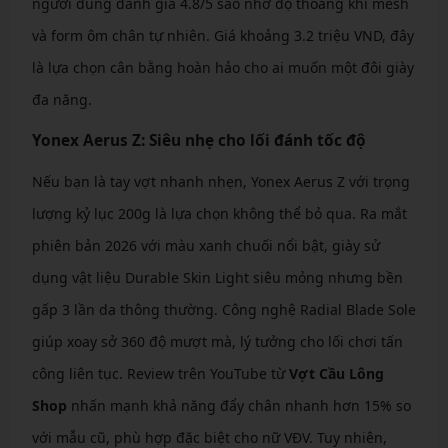
người dùng đánh giá 4.8/5 sao nhờ độ thoáng khí mesh
và form ôm chân tự nhiên. Giá khoảng 3.2 triệu VND, đây
là lựa chọn cân bằng hoàn hảo cho ai muốn một đôi giày
đa năng.
Yonex Aerus Z: Siêu nhẹ cho lối đánh tốc độ
Nếu bạn là tay vợt nhanh nhẹn, Yonex Aerus Z với trọng
lượng kỷ lục 200g là lựa chọn không thể bỏ qua. Ra mắt
phiên bản 2026 với màu xanh chuối nổi bật, giày sử
dụng vật liệu Durable Skin Light siêu mỏng nhưng bền
gấp 3 lần da thông thường. Công nghệ Radial Blade Sole
giúp xoay sở 360 độ mượt mà, lý tưởng cho lối chơi tấn
công liên tục. Review trên YouTube từ
Vợt Cầu Lông
Shop
nhấn mạnh khả năng đẩy chân nhanh hơn 15% so
với mẫu cũ, phù hợp đặc biệt cho nữ VĐV. Tuy nhiên,