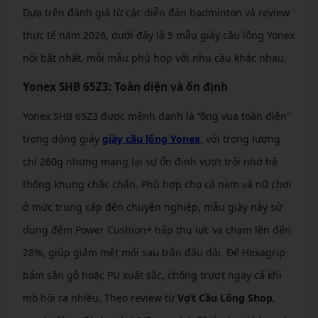
Dựa trên đánh giá từ các diễn đàn badminton và review
thực tế năm 2026, dưới đây là 5 mẫu giày cầu lông Yonex
nổi bật nhất, mỗi mẫu phù hợp với nhu cầu khác nhau.
Yonex SHB 65Z3: Toàn diện và ổn định
Yonex SHB 65Z3 được mệnh danh là “ông vua toàn diện”
trong dòng giày
giày cầu lông Yonex
, với trọng lượng
chỉ 260g nhưng mang lại sự ổn định vượt trội nhờ hệ
thống khung chắc chắn. Phù hợp cho cả nam và nữ chơi
ở mức trung cấp đến chuyên nghiệp, mẫu giày này sử
dụng đệm Power Cushion+ hấp thụ lực va chạm lên đến
28%, giúp giảm mệt mỏi sau trận đấu dài. Đế Hexagrip
bám sân gỗ hoặc PU xuất sắc, chống trượt ngay cả khi
mồ hôi ra nhiều. Theo review từ
Vợt Cầu Lông Shop
,