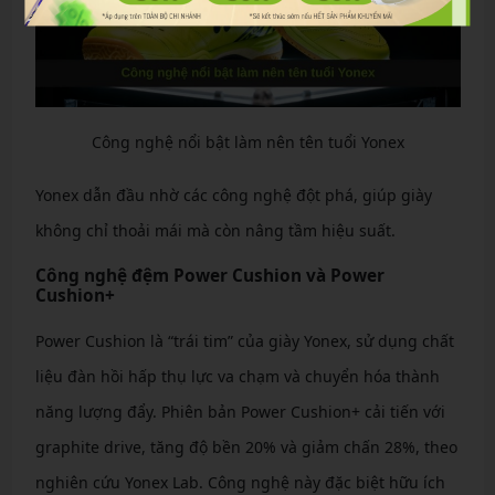
Công nghệ nổi bật làm nên tên tuổi Yonex
Yonex dẫn đầu nhờ các công nghệ đột phá, giúp giày
không chỉ thoải mái mà còn nâng tầm hiệu suất.
Công nghệ đệm Power Cushion và Power
Cushion+
Power Cushion là “trái tim” của giày Yonex, sử dụng chất
liệu đàn hồi hấp thụ lực va chạm và chuyển hóa thành
năng lượng đẩy. Phiên bản Power Cushion+ cải tiến với
graphite drive, tăng độ bền 20% và giảm chấn 28%, theo
nghiên cứu Yonex Lab. Công nghệ này đặc biệt hữu ích