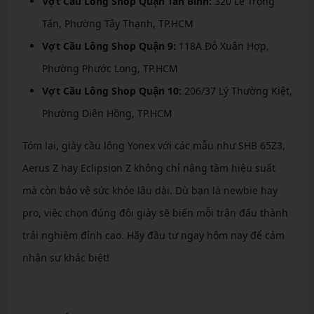
Vợt Cầu Lông Shop Quận Tân Bình:
320 Lê Trọng
Tấn, Phường Tây Thạnh, TP.HCM
Vợt Cầu Lông Shop Quận 9:
118A Đỗ Xuân Hợp,
Phường Phước Long, TP.HCM
Vợt Cầu Lông Shop Quận 10:
206/37 Lý Thường Kiệt,
Phường Diên Hồng, TP.HCM
Tóm lại, giày cầu lông Yonex với các mẫu như SHB 65Z3,
Aerus Z hay Eclipsion Z không chỉ nâng tầm hiệu suất
mà còn bảo vệ sức khỏe lâu dài. Dù bạn là newbie hay
pro, việc chọn đúng đôi giày sẽ biến mỗi trận đấu thành
trải nghiệm đỉnh cao. Hãy đầu tư ngay hôm nay để cảm
nhận sự khác biệt!