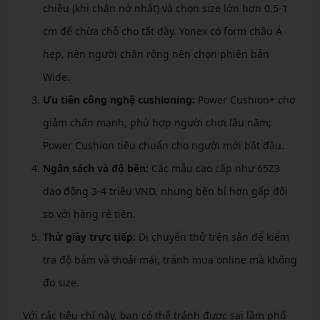
chiều (khi chân nở nhất) và chọn size lớn hơn 0.5-1
cm để chừa chỗ cho tất dày. Yonex có form châu Á
hẹp, nên người chân rộng nên chọn phiên bản
Wide.
Ưu tiên công nghệ cushioning:
Power Cushion+ cho
giảm chấn mạnh, phù hợp người chơi lâu năm;
Power Cushion tiêu chuẩn cho người mới bắt đầu.
Ngân sách và độ bền:
Các mẫu cao cấp như 65Z3
dao động 3-4 triệu VND, nhưng bền bỉ hơn gấp đôi
so với hàng rẻ tiền.
Thử giày trực tiếp:
Di chuyển thử trên sân để kiểm
tra độ bám và thoải mái, tránh mua online mà không
đo size.
Với các tiêu chí này, bạn có thể tránh được sai lầm phổ