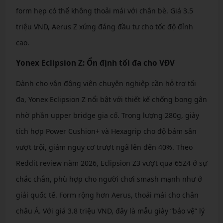
form hẹp có thể không thoải mái với chân bè. Giá 3.5
triệu VND, Aerus Z xứng đáng đầu tư cho tốc độ đỉnh
cao.
Yonex Eclipsion Z: Ổn định tối đa cho VĐV
Dành cho vận động viên chuyên nghiệp cần hỗ trợ tối
đa, Yonex Eclipsion Z nổi bật với thiết kế chống bong gân
nhờ phần upper bridge gia cố. Trọng lượng 280g, giày
tích hợp Power Cushion+ và Hexagrip cho độ bám sân
vượt trội, giảm nguy cơ trượt ngã lên đến 40%. Theo
Reddit review năm 2026, Eclipsion Z3 vượt qua 65Z4 ở sự
chắc chắn, phù hợp cho người chơi smash mạnh như ở
giải quốc tế. Form rộng hơn Aerus, thoải mái cho chân
châu Á. Với giá 3.8 triệu VND, đây là mẫu giày “bảo vệ” lý