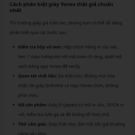
Cách phân biệt giày Yonex thật giả chuẩn
nhất
Thị trường giày giả tràn lan, nhưng bạn có thể dễ dàng
phân biệt qua các bước sau:
Kiểm tra hộp và tem:
Hộp chính hãng in sắc nét,
tem 7 màu hologram với mã code rõ ràng, quét mã
vạch bằng app Yonex để verify.
Quan sát chất liệu:
Da thật mịn, không mùi hóa
chất; lót giày Ortholite có logo Yonex chìm, không
phai màu.
Mã sản phẩm:
Giày JP (Japan) có mã in sâu, SP/CN in
nổi; kiểm tra lưỡi gà và đế không lỗi font chữ.
Thử cảm giác:
Giày thật nhẹ, đàn hồi tốt; giả thường
nặng và cứng.