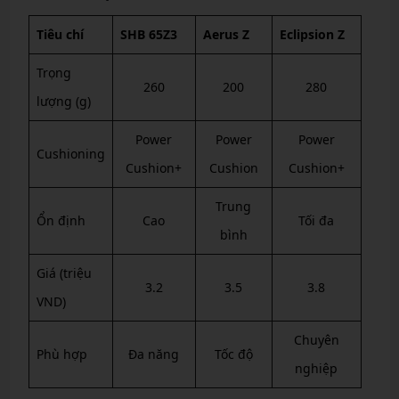
Tiêu chí
SHB 65Z3
Aerus Z
Eclipsion Z
Trọng
260
200
280
lượng (g)
Power
Power
Power
Cushioning
Cushion+
Cushion
Cushion+
Trung
Ổn định
Cao
Tối đa
bình
Giá (triệu
3.2
3.5
3.8
VND)
Chuyên
Phù hợp
Đa năng
Tốc độ
nghiệp