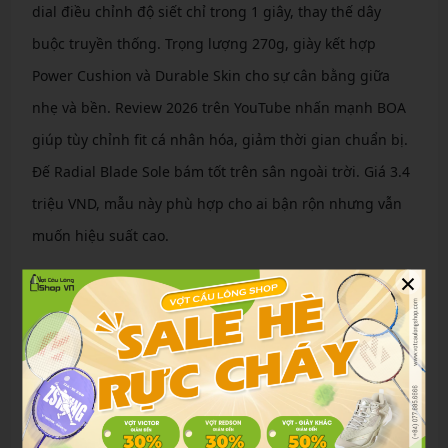
dial điều chỉnh độ siết chỉ trong 1 giây, thay thế dây
buộc truyền thống. Trọng lượng 270g, giày kết hợp
Power Cushion và Durable Skin cho sự cân bằng giữa
nhẹ và bền. Review 2026 trên YouTube nhấn mạnh BOA
giúp tùy chỉnh fit cá nhân hóa, giảm thời gian chuẩn bị.
Đế Radial Blade Sole bám tốt trên sân ngoài trời. Giá 3.4
triệu VND, mẫu này phù hợp cho ai bận rộn nhưng vẫn
muốn hiệu suất cao.
×
Công nghệ nổi bật làm nên tên tuổi Yonex