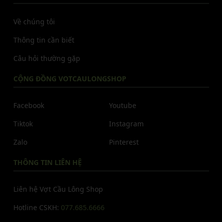
Về chúng tôi
Thông tin cần biết
Câu hỏi thường gặp
CỘNG ĐỒNG VOTCAULONGSHOP
Facebook
Youtube
Tiktok
Instagram
Zalo
Pinterest
THÔNG TIN LIÊN HỆ
Liên hệ Vợt Cầu Lông Shop
Hotline CSKH:
077.685.6666