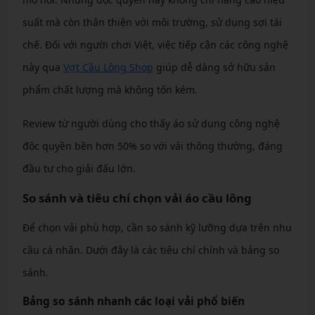
suất mà còn thân thiện với môi trường, sử dụng sợi tái
chế. Đối với người chơi Việt, việc tiếp cận các công nghệ
này qua
Vợt Cầu Lông Shop
giúp dễ dàng sở hữu sản
phẩm chất lượng mà không tốn kém.
Review từ người dùng cho thấy áo sử dụng công nghệ
độc quyền bền hơn 50% so với vải thông thường, đáng
đầu tư cho giải đấu lớn.
So sánh và tiêu chí chọn vải áo cầu lông
Để chọn vải phù hợp, cần so sánh kỹ lưỡng dựa trên nhu
cầu cá nhân. Dưới đây là các tiêu chí chính và bảng so
sánh.
Bảng so sánh nhanh các loại vải phổ biến