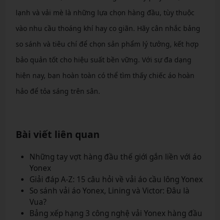
lạnh và vải mè là những lựa chọn hàng đầu, tùy thuộc
vào nhu cầu thoáng khí hay co giãn. Hãy cân nhắc bảng
so sánh và tiêu chí để chọn sản phẩm lý tưởng, kết hợp
bảo quản tốt cho hiệu suất bền vững. Với sự đa dạng
hiện nay, bạn hoàn toàn có thể tìm thấy chiếc áo hoàn
hảo để tỏa sáng trên sân.
Bài viết liên quan
Những tay vợt hàng đầu thế giới gắn liền với áo
Yonex
Giải đáp A-Z: 15 câu hỏi về vải áo cầu lông Yonex
So sánh vải áo Yonex, Lining và Victor: Đâu là
Vua?
Bảng xếp hạng 3 công nghệ vải Yonex hàng đầu