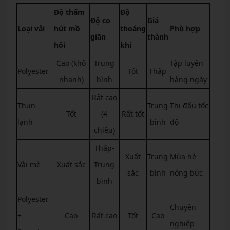
Độ thấm
Độ
Độ co
Giá
Loại vải
hút mồ
thoáng
Phù hợp
giãn
thành
hôi
khí
Cao (khô
Trung
Tập luyện
Polyester
Tốt
Thấp
nhanh)
bình
hàng ngày
Rất cao
Thun
Trung
Thi đấu tốc
Tốt
(4
Rất tốt
lạnh
bình
độ
chiều)
Thấp-
Xuất
Trung
Mùa hè
Vải mè
Xuất sắc
Trung
sắc
bình
nóng bức
bình
Polyester
Chuyên
+
Cao
Rất cao
Tốt
Cao
nghiệp