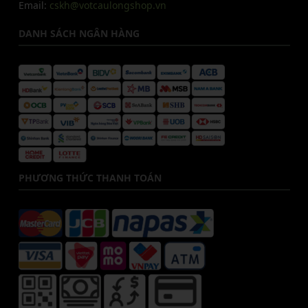
Email:
cskh@votcaulongshop.vn
DANH SÁCH NGÂN HÀNG
PHƯƠNG THỨC THANH TOÁN