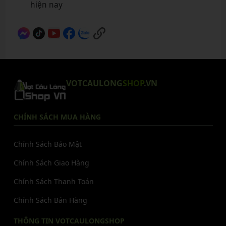
hiện nay
VOTCAULONG
SHOP
.VN
CHÍNH SÁCH MUA HÀNG
Chính Sách Bảo Mật
Chính Sách Giao Hàng
Chính Sách Thanh Toán
Chính Sách Bán Hàng
THÔNG TIN VOTCAULONGSHOP