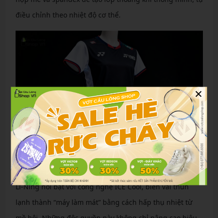
điều chỉnh theo nhiệt độ cơ thể.
×
Công nghệ vải độc quyền từ các thương hiệu lớn
Li-Ning nổi bật với công nghệ ICE Cool, biến vải thun
lạnh thành “máy làm mát” bằng cách hấp thụ nhiệt từ
mồ hôi. Những độc quyền này không chỉ nâng cao hiệu