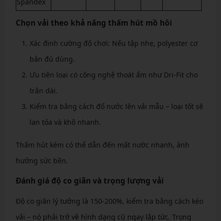
Spandex
Chọn vải theo khả năng thấm hút mồ hôi
Xác định cường độ chơi: Nếu tập nhẹ, polyester cơ
bản đủ dùng.
Ưu tiên loại có công nghệ thoát ẩm như Dri-Fit cho
trận dài.
Kiểm tra bằng cách đổ nước lên vải mẫu – loại tốt sẽ
lan tỏa và khô nhanh.
Thấm hút kém có thể dẫn đến mất nước nhanh, ảnh
hưởng sức bền.
Đánh giá độ co giãn và trọng lượng vải
Độ co giãn lý tưởng là 150-200%, kiểm tra bằng cách kéo
vải – nó phải trở về hình dạng cũ ngay lập tức. Trọng