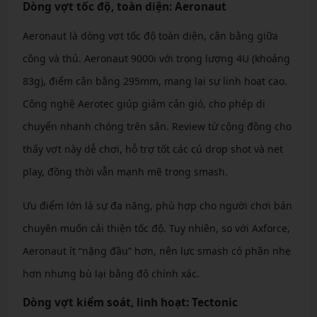
Dòng vợt tốc độ, toàn diện: Aeronaut
Aeronaut là dòng vợt tốc độ toàn diện, cân bằng giữa
công và thủ. Aeronaut 9000i với trọng lượng 4U (khoảng
83g), điểm cân bằng 295mm, mang lại sự linh hoạt cao.
Công nghệ Aerotec giúp giảm cản gió, cho phép di
chuyển nhanh chóng trên sân. Review từ cộng đồng cho
thấy vợt này dễ chơi, hỗ trợ tốt các cú drop shot và net
play, đồng thời vẫn mạnh mẽ trong smash.
Ưu điểm lớn là sự đa năng, phù hợp cho người chơi bán
chuyên muốn cải thiện tốc độ. Tuy nhiên, so với Axforce,
Aeronaut ít “nặng đầu” hơn, nên lực smash có phần nhẹ
hơn nhưng bù lại bằng độ chính xác.
Dòng vợt kiểm soát, linh hoạt: Tectonic