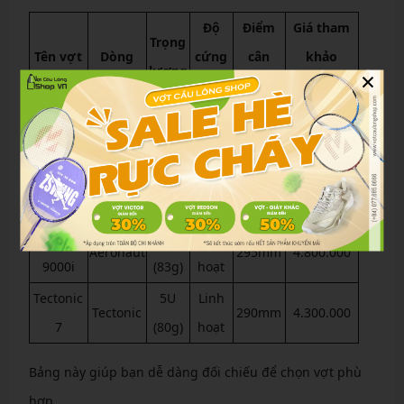
Độ
Điểm
Giá tham
Trọng
Tên vợt
Dòng
cứng
cân
khảo
lượng
×
cán
bằng
(VND)
Calibar
4U
Calibar
Cứng
300mm
4.500.000
900
(83g)
Axforce
4U
Trung
Axforce
305mm
5.200.000
Cannon
(85g)
bình
Aeronaut
4U
Linh
Aeronaut
295mm
4.800.000
9000i
(83g)
hoạt
Tectonic
5U
Linh
Tectonic
290mm
4.300.000
7
(80g)
hoạt
Bảng này giúp bạn dễ dàng đối chiếu để chọn vợt phù
hợp.