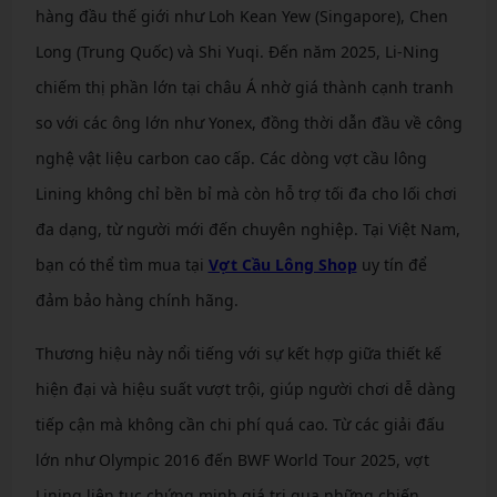
hàng đầu thế giới như Loh Kean Yew (Singapore), Chen
Long (Trung Quốc) và Shi Yuqi. Đến năm 2025, Li-Ning
chiếm thị phần lớn tại châu Á nhờ giá thành cạnh tranh
so với các ông lớn như Yonex, đồng thời dẫn đầu về công
nghệ vật liệu carbon cao cấp. Các dòng vợt cầu lông
Lining không chỉ bền bỉ mà còn hỗ trợ tối đa cho lối chơi
đa dạng, từ người mới đến chuyên nghiệp. Tại Việt Nam,
bạn có thể tìm mua tại
Vợt Cầu Lông Shop
uy tín để
đảm bảo hàng chính hãng.
Thương hiệu này nổi tiếng với sự kết hợp giữa thiết kế
hiện đại và hiệu suất vượt trội, giúp người chơi dễ dàng
tiếp cận mà không cần chi phí quá cao. Từ các giải đấu
lớn như Olympic 2016 đến BWF World Tour 2025, vợt
Lining liên tục chứng minh giá trị qua những chiến