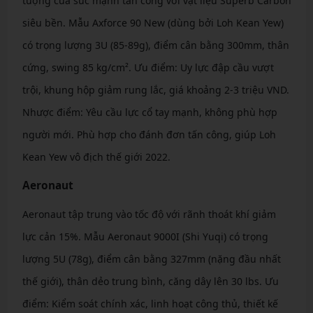
tượng của sức mạnh tấn công với vật liệu Superb Carbon
siêu bền. Mẫu Axforce 90 New (dùng bởi Loh Kean Yew)
có trọng lượng 3U (85-89g), điểm cân bằng 300mm, thân
cứng, swing 85 kg/cm². Ưu điểm: Uy lực đập cầu vượt
trội, khung hộp giảm rung lắc, giá khoảng 2-3 triệu VND.
Nhược điểm: Yêu cầu lực cổ tay mạnh, không phù hợp
người mới. Phù hợp cho đánh đơn tấn công, giúp Loh
Kean Yew vô địch thế giới 2022.
Aeronaut
Aeronaut tập trung vào tốc độ với rãnh thoát khí giảm
lực cản 15%. Mẫu Aeronaut 9000I (Shi Yuqi) có trọng
lượng 5U (78g), điểm cân bằng 327mm (nặng đầu nhất
thế giới), thân dẻo trung bình, căng dây lên 30 lbs. Ưu
điểm: Kiểm soát chính xác, linh hoạt công thủ, thiết kế