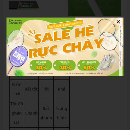
×
So sánh Flutter S CTRL với các dòng phổ biến
Flutter
Vợt
Tiêu
Flutter
S
thiên
chí
S CTRL
ZOOM
công
Lực
Trung
Trung
Mạnh
đập
bình
bình
Kiểm
Rất tốt
Tốt
Khá
soát
Tốc độ
Rất
Trung
phản
Nhanh
nhanh
bình
tạt