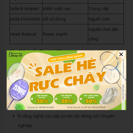
Selkirk Amped
Kiểm soát cao
Trung cấp
Joola Essentials
Dễ sử dụng
Người mới
Người chơi tấn
Head Radical
Power mạnh
công
×
Ưu điểm của Raptor 80
Thiết kế ổn định
Cảm giác đánh chắc tay
Phù hợp với nhiều trình độ người chơi.
Hạn chế
Không thiên hoàn toàn về power
Ít công nghệ cao cấp so với các dòng vợt chuyên
nghiệp.