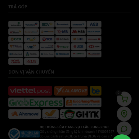
TRẢ GÓP
ĐƠN VỊ VẬN CHUYỂN
0
HỆ THỐNG CỬA HÀNG VỢT CẦU LÔNG SHOP
Giấy chứng nhận đăng ký kinh doanh 41Y8003247
do Cục Cảnh sát ĐKQL cư trú và DLQG về dân cư. Cấp ngày