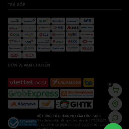
TRẢ GÓP
ĐƠN VỊ VẬN CHUYỂN
0
HỆ THỐNG CỬA HÀNG VỢT CẦU LÔNG SHOP
Giấy chứng nhận đăng ký kinh doanh 41Y8003247
do Cục Cảnh sát ĐKQL cư trú và DLQG về dân cư. Cấp ngày