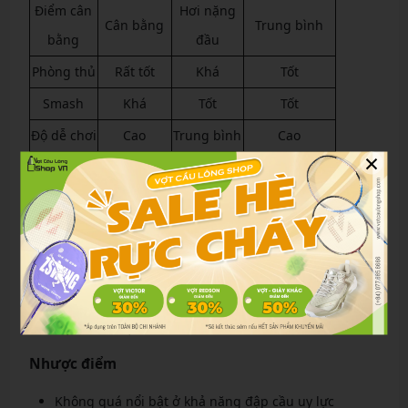
Điểm cân
Hơi nặng
Cân bằng
Trung bình
bằng
đầu
Phòng thủ
Rất tốt
Khá
Tốt
Smash
Khá
Tốt
Tốt
Độ dễ chơi
Cao
Trung bình
Cao
×
Ưu điểm
Công thủ cân bằng
Điều cầu chính xác
Phản tạt nhanh
Dễ tiếp cận với nhiều trình độ
Độ hoàn thiện tốt
Nhược điểm
Không quá nổi bật ở khả năng đập cầu uy lực