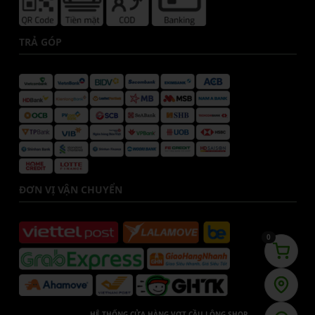
TRẢ GÓP
ĐƠN VỊ VẬN CHUYỂN
0
HỆ THỐNG CỬA HÀNG VỢT CẦU LÔNG SHOP