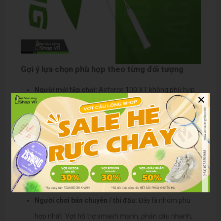
Gợi ý lựa chọn phù hợp theo từng đối tượng
Người mới tập chơi:
Axforce 100 XT không phù hợp
×
vì thân vợt cứng, khó kiểm soát. Người mới nên chọn
dòng dễ điều khiển hơn.
Người chơi phong trào:
Nếu đã có nền tảng kỹ thuật
tốt, có thể thử Axforce 100 XT để nâng cao khả năng
tấn công. Tuy nhiên, cần lưu ý lực cổ tay để tránh chấn
thương.
Người chơi bán chuyên / thi đấu:
Đây là nhóm phù
hợp nhất. Vợt hỗ trợ smash mạnh, phản cầu nhanh,