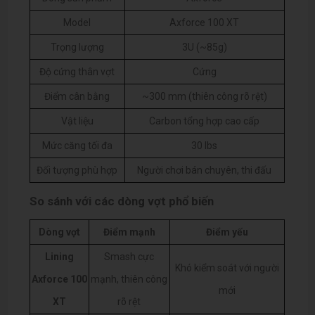
Model
Axforce 100 XT
Trọng lượng
3U (~85g)
Độ cứng thân vợt
Cứng
Điểm cân bằng
~300 mm (thiên công rõ rệt)
Vật liệu
Carbon tổng hợp cao cấp
Mức căng tối đa
30 lbs
Đối tượng phù hợp
Người chơi bán chuyên, thi đấu
So sánh với các dòng vợt phổ biến
Dòng vợt
Điểm mạnh
Điểm yếu
Lining
Smash cực
Khó kiểm soát với người
Axforce 100
mạnh, thiên công
mới
XT
rõ rệt