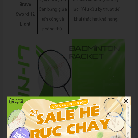
Brave
Cân bằng giữa
lực.
Yêu cầu kỹ thuật để
Sword 12
tấn công và
khai thác hết khả năng.
Light
phòng thủ.
×