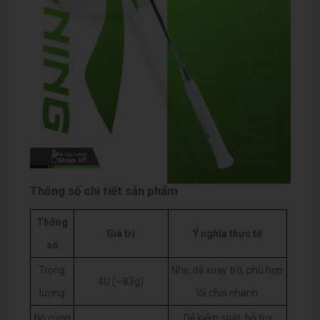
Thông số chi tiết sản phẩm
Thông
Giá trị
Ý nghĩa thực tế
số
Trọng
Nhẹ, dễ xoay trở, phù hợp
4U (~83g)
lượng
lối chơi nhanh
Độ cứng
Dễ kiểm soát, hỗ trợ