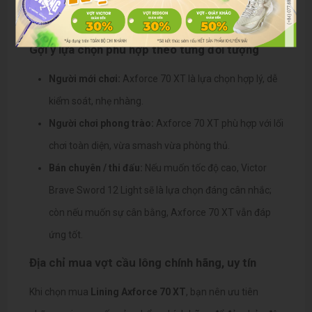
Gợi ý lựa chọn phù hợp theo từng đối tượng
Người mới chơi:
Axforce 70 XT là lựa chọn hợp lý, dễ
kiểm soát, nhẹ nhàng.
Người chơi phong trào:
Axforce 70 XT phù hợp với lối
chơi toàn diện, vừa smash vừa phòng thủ.
Bán chuyên / thi đấu:
Nếu muốn tốc độ cao, Victor
Brave Sword 12 Light sẽ là lựa chọn đáng cân nhắc;
còn nếu muốn sự cân bằng, Axforce 70 XT vẫn đáp
ứng tốt.
Địa chỉ mua vợt cầu lông chính hãng, uy tín
Khi chọn mua
Lining Axforce 70 XT
, bạn nên ưu tiên