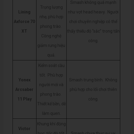
Smash không quá mạnh
Trọng lượng
Lining
như vợt head heavy.
Người
nhẹ, phù hợp
Axforce 70
chơi chuyên nghiệp có thể
phong trào.
XT
thấy thiếu độ “sắc” trong tấn
Công nghệ
công.
giảm rung hiệu
quả.
Kiểm soát cầu
tốt.
Phù hợp
Yonex
Smash trung bình.
Không
người mới và
Arcsaber
phù hợp cho lối chơi thiên
phong trào.
11 Play
công.
Thiết kế bền, dễ
làm quen.
Khung khí động
Victor
học, tốc độ tốt.
Smash chưa thực sự uy