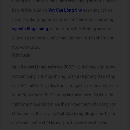
những nơi cung cấp sản phẩm chính hãng để đảm bảo độ
bền và hiệu suất, và
Vợt Cầu Lông Shop
sẽ cung cấp đa
dạng các dòng, ngoài ra bạn có thể tham khảo các dòng
vợt cầu lông Lining
, người chơi có thể dễ dàng so sánh
giữa nhiều dòng vợt khác nhau
để chọn ra sản phẩm phù
hợp với nhu cầu.
Kết luận
Qua
Review Lining Axforce 70 XT
, có thể thấy đây là cây
vợt cân bằng, phù hợp cho người mới và phong trào nâng
cao. Với thiết kế hiện đại, trọng lượng nhẹ và khả năng kiểm
soát tốt, Axforce 70 XT mang lại trải nghiệm ổn định, dễ
thích ứng nhiều lối chơi.
Để tham khảo thêm các dòng vợt
khác, bạn có thể truy cập
Vợt Cầu Lông Shop
– nơi hội tụ
nhiều sản phẩm chất lượng, phù hợp với mọi nhu cầu.