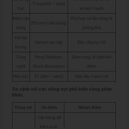
Trung bình – cứng
trục
smash mạnh
Điểm cân
Phù hợp cả tấn công và
295 mm (cân bằng)
bằng
phòng thủ
Vật liệu
Carbon cao cấp
Bền, chịu lực tốt
khung
Công
Wing Stabilizer,
Giảm rung, ổn định khi
nghệ
Shock Absorption
đánh
Màu sắc
XT (đen – xanh)
Hiện đại, mạnh mẽ
So sánh với các dòng vợt phổ biến cùng phân
khúc
Dòng vợt
Ưu điểm
Nhược điểm
Cân bằng, dễ
kiểm soát.