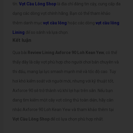
tín.
Vợt Cầu Lông Shop
là địa chỉ đáng tin cậy, cung cấp đa
dạng các dòng vợt chính hãng. Bạn có thể tham khảo
thêm danh mục
vợt cầu lông
hoặc các dòng
vợt cầu lông
Lining
để so sánh và lựa chọn.
Kết luận
Qua bài
Review Lining Axforce 90 Loh Kean Yew
, có thể
thấy đây là cây vợt phù hợp cho người chơi bán chuyên và
thi đấu, mang lại lực smash mạnh mẽ và tốc độ cao. Tuy
hơi khó kiểm soát với người mới, nhưng với kỹ thuật tốt,
Axforce 90 sẽ trở thành vũ khí lợi hại trên sân.
Nếu bạn
đang tìm kiếm một cây vợt công thủ toàn diện, hãy cân
nhắc Axforce 90 Loh Kean Yew và tham khảo thêm tại
Vợt Cầu Lông Shop
để có lựa chọn phù hợp nhất.