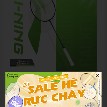
×
Gợi ý lựa chọn phù hợp theo từng đối tượng
Người mới bắt đầu:
Vợt Axforce 90 Loh Kean Yew có
thể hơi khó kiểm soát do nặng đầu. Người mới nên
chọn các dòng cân bằng hoặc nhẹ đầu trước khi nâng
cấp.