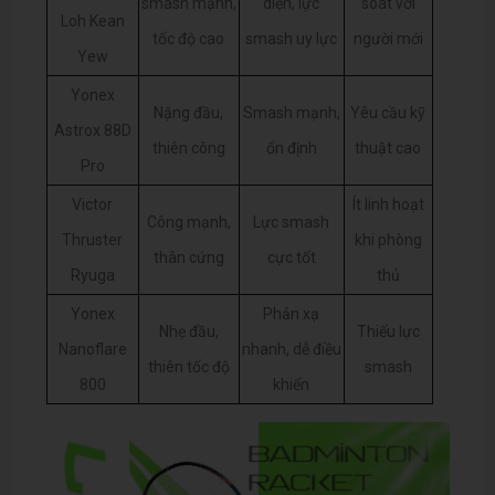
smash mạnh,
diện, lực
soát với
Loh Kean
tốc độ cao
smash uy lực
người mới
Yew
Yonex
Nặng đầu,
Smash mạnh,
Yêu cầu kỹ
Astrox 88D
thiên công
ổn định
thuật cao
Pro
Victor
Ít linh hoạt
Công mạnh,
Lực smash
Thruster
khi phòng
thân cứng
cực tốt
Ryuga
thủ
Yonex
Phản xạ
Nhẹ đầu,
Thiếu lực
Nanoflare
nhanh, dễ điều
thiên tốc độ
smash
800
khiển