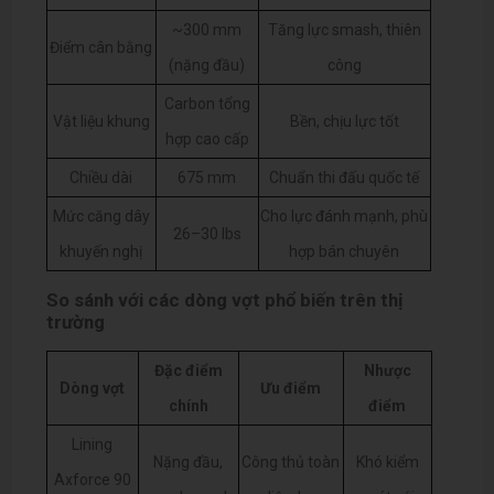
~300 mm
Tăng lực smash, thiên
Điểm cân bằng
(nặng đầu)
công
Carbon tổng
Vật liệu khung
Bền, chịu lực tốt
hợp cao cấp
Chiều dài
675 mm
Chuẩn thi đấu quốc tế
Mức căng dây
Cho lực đánh mạnh, phù
26–30 lbs
khuyến nghị
hợp bán chuyên
So sánh với các dòng vợt phổ biến trên thị
trường
Đặc điểm
Nhược
Dòng vợt
Ưu điểm
chính
điểm
Lining
Nặng đầu,
Công thủ toàn
Khó kiểm
Axforce 90