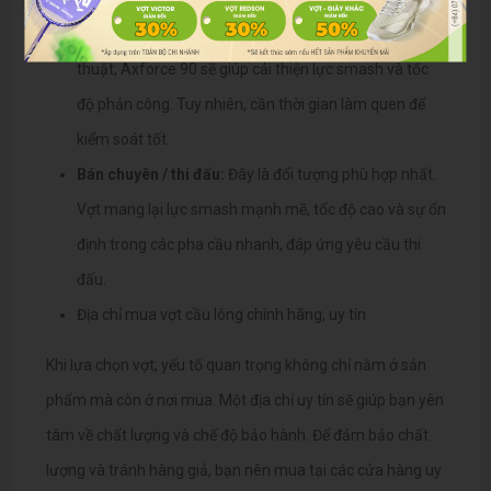
Người chơi phong trào:
Nếu bạn đã có nền tảng kỹ
thuật, Axforce 90 sẽ giúp cải thiện lực smash và tốc
độ phản công. Tuy nhiên, cần thời gian làm quen để
kiểm soát tốt.
Bán chuyên / thi đấu:
Đây là đối tượng phù hợp nhất.
Vợt mang lại lực smash mạnh mẽ, tốc độ cao và sự ổn
định trong các pha cầu nhanh, đáp ứng yêu cầu thi
đấu.
Địa chỉ mua vợt cầu lông chính hãng, uy tín
Khi lựa chọn vợt, yếu tố quan trọng không chỉ nằm ở sản
phẩm mà còn ở nơi mua. Một địa chỉ uy tín sẽ giúp bạn yên
tâm về chất lượng và chế độ bảo hành.
Để đảm bảo chất
lượng và tránh hàng giả, bạn nên mua tại các cửa hàng uy