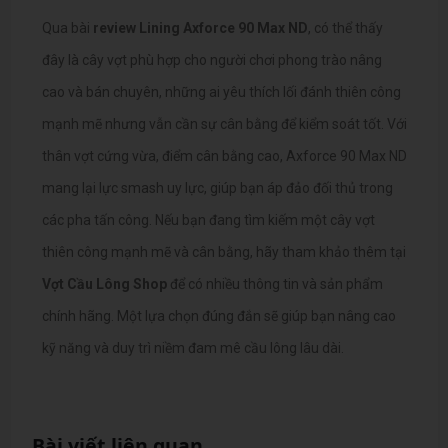
Qua bài
review Lining Axforce 90 Max ND
, có thể thấy
đây là cây vợt phù hợp cho người chơi phong trào nâng
cao và bán chuyên, những ai yêu thích lối đánh thiên công
mạnh mẽ nhưng vẫn cần sự cân bằng để kiểm soát tốt. Với
thân vợt cứng vừa, điểm cân bằng cao, Axforce 90 Max ND
mang lại lực smash uy lực, giúp bạn áp đảo đối thủ trong
các pha tấn công.
Nếu bạn đang tìm kiếm một cây vợt
thiên công mạnh mẽ và cân bằng, hãy tham khảo thêm tại
Vợt Cầu Lông Shop
để có nhiều thông tin và sản phẩm
chính hãng. Một lựa chọn đúng đắn sẽ giúp bạn nâng cao
kỹ năng và duy trì niềm đam mê cầu lông lâu dài.
Bài viết liên quan