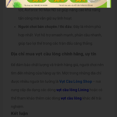
Người chơi phong trào:
Nếu đã có nền tảng kỹ thuật
tốt, Axforce 90 Max ND sẽ giúp nâng cao khả năng
tấn công mà vẫn giữ sự linh hoạt.
Người chơi bán chuyên / thi đấu:
Đây là nhóm phù
hợp nhất. Vợt hỗ trợ smash mạnh, phản cầu nhanh,
giúp tạo lợi thế trong các trận đấu căng thẳng.
Địa chỉ mua vợt cầu lông chính hãng, uy tín
Để đảm bảo chất lượng và tránh hàng giả, người chơi nên
tìm đến những cửa hàng uy tín. Một trong những địa chỉ
được nhiều người tin tưởng là
Vợt Cầu Lông Shop
– nơi
cung cấp đa dạng các dòng
vợt cầu lông Lining
hoặc có
thể tham khảo thêm các dòng
vợt cầu lông
khác
để trải
nghiệm.
Kết luận