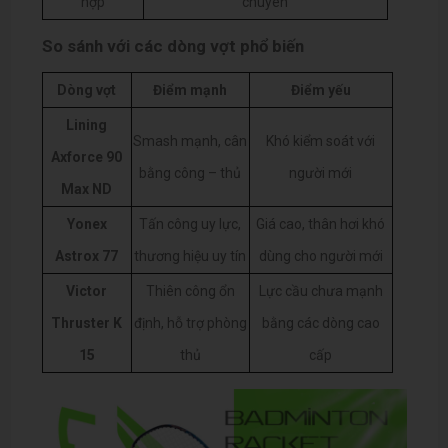
hợp
chuyên
So sánh với các dòng vợt phổ biến
Dòng vợt
Điểm mạnh
Điểm yếu
Lining
Smash mạnh, cân
Khó kiểm soát với
Axforce 90
bằng công – thủ
người mới
Max ND
Yonex
Tấn công uy lực,
Giá cao, thân hơi khó
Astrox 77
thương hiệu uy tín
dùng cho người mới
Victor
Thiên công ổn
Lực cầu chưa mạnh
Thruster K
định, hỗ trợ phòng
bằng các dòng cao
15
thủ
cấp