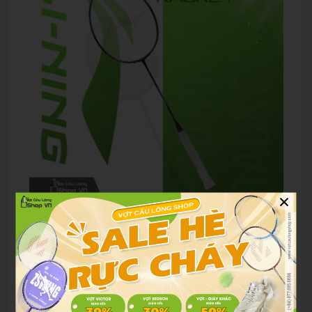
×
Gợi ý lựa chọn phù hợp theo từng đối tượng
Người mới tập chơi:
Axforce 90 Max ND không phù
hợp vì thân vợt cứng, khó kiểm soát. Người mới nên
chọn dòng dễ điều khiển hơn.