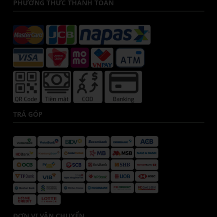
PHƯƠNG THỨC THANH TOÁN
TRẢ GÓP
ĐƠN VỊ VẬN CHUYỂN