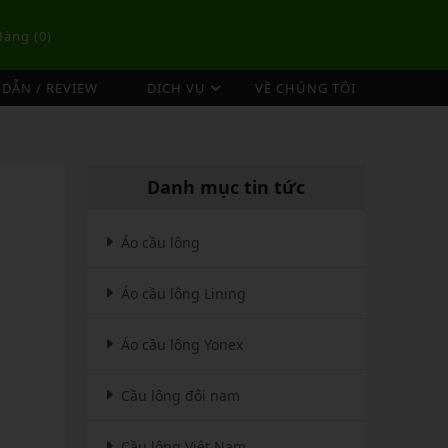
Hàng (
0
)
DẪN / REVIEW
DỊCH VỤ
VỀ CHÚNG TÔI
DỊCH VỤ ĐAN VỢT CẦU LÔNG
TÚI/BALO CẦU LÔNG
OP
DỊCH VỤ THU MUA VỢT CŨ
ex
Túi Cầu Lông Lining
Danh mục tin tức
ing
Túi Cầu Lông Yonex
mpoo
Túi Cầu Lông Victor
Áo cầu lông
tor
Túi Cầu Lông Mizuno
Áo cầu lông Lining
Túi Cầu Lông Apavi
Xem thêm
EBALL
MÁY ĐAN
Áo cầu lông Yonex
Phụ Kiện Máy Đan
Cầu lông đôi nam
Cầu lông Việt Nam