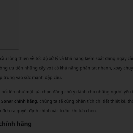
CẦU LÔNG KUMPOO
CẦU LÔNG REDSON
CẦU LÔNG KAWASAKI
CẦU LÔNG 3RD
CẦU LÔNG FELET
CẦU LÔNG APAVI
CẦU LÔNG APAVI
CẦU LÔNG DAS X
CẦU LÔNG FLEET
ầu lông thiên về tốc độ xử lý và khả năng kiểm soát đang ngày c
CẦU LÔNG FLEX POWER
hường ưu tiên những cây vợt có khả năng phản tạt nhanh, xoay chu
tập trung vào sức mạnh đập cầu.
CẦU LÔNG FORZA
r nổi lên như một lựa chọn đáng chú ý dành cho những người yêu 
 Sonar chính hãng
, chúng ta sẽ cùng phân tích chi tiết thiết kế, th
 đưa ra quyết định chính xác trước khi lựa chọn.
 chính hãng