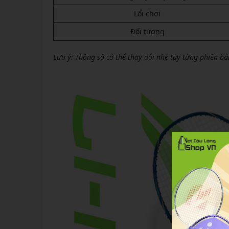
Lối chơi
Đối tượng
Lưu ý: Thông số có thể thay đổi nhẹ tùy từng phiên bả