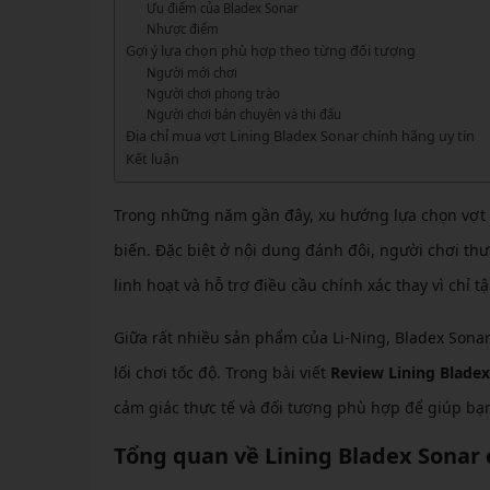
GIÀY 
Ưu điểm của Bladex Sonar
Vớ Cầu Lông
Vợt Pickleball Kamito
VỢT 
Nhược điểm
GIÀY 
Vợt Pickleball Dưới 1tr
Gợi ý lựa chọn phù hợp theo từng đối tượng
VỢT 
Người mới chơi
Xem thêm
GIÀY 
Người chơi phong trào
VỢT 
Người chơi bán chuyên và thi đấu
GIÀY 
Địa chỉ mua vợt Lining Bladex Sonar chính hãng uy tín
VỢT 
Kết luận
VỢT 
Trong những năm gần đây, xu hướng lựa chọn vợt c
VỢT 
biến. Đặc biệt ở nội dung đánh đôi, người chơi t
linh hoạt và hỗ trợ điều cầu chính xác thay vì chỉ 
VỢT 
Giữa rất nhiều sản phẩm của Li-Ning, Bladex Sona
lối chơi tốc độ. Trong bài viết
Review Lining Bladex
cảm giác thực tế và đối tượng phù hợp để giúp bạn
Tổng quan về Lining Bladex Sonar