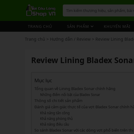
TRANG CHỦ
SẢN PHẨM
KHUYẾN MÃI
VỢT CẦU LÔNG
GIÀY 
ÁO CẦ
QUẦN 
TÚI/B
CƯỚC 
PHỤ K
NÓN
Trang chủ
>
Hướng dẫn / Review
>
Review Lining Blad
VỢT 
VỢT CẦU LÔNG
GIÀY CẦU LÔNG
GIÀY CẦU LÔNG
GIÀY 
ÁO CẦ
QUẦN 
TÚI/B
CUỐN 
TÚI/B
VỢT 
Vợt Cầu Lông Yonex
Giày Cầu Lông Yonex
Review Lining Bladex Sona
ÁO CẦU LÔNG
GIÀY 
ÁO CẦ
QUẦN 
TÚI/B
ỐNG C
BÓNG 
Vợt Cầu Lông Victor
Giày Cầu Lông Mizuno
VỢT 
QUẦN CẦU LÔNG
GIÀY 
ÁO CẦ
QUẦN 
TÚI/B
VỚ CẦ
Vợt Cầu Lông Lining
Giày Cầu Lông Lining
VỢT 
Vợt Cầu Lông Mizuno
Giày Cầu Lông Victor
Mục lục
TÚI / BALO CẦU LÔNG
GIÀY 
ÁO CẦ
QUẦN
TÚI/B
Vợt Cầu Lông Hundred
Giày Cầu Lông Hundred
Tổng quan về Lining Bladex Sonar chính hãng
VỢT 
PHỤ KIỆN CẦU LÔNG
GIÀY 
TÚI/B
Những điểm nổi bật của Bladex Sonar
Xem thêm
Xem thêm
Thông số chi tiết sản phẩm
MÁY ĐAN
GIÀY 
TÚI/B
PHỤ KIỆN CẦU LÔNG
VỢT PICKLEBALL
VỢT 
Đánh giá cảm giác thực tế của vợt Bladex Sonar chính h
VỢT PICKLEBALL
GIÀY 
Cước Cầu Lông
Khả năng tấn công
Vợt Pickleball Joola
VỢT 
Khả năng phòng thủ
Ống Cầu Lông
Vợt Pickleball Sypik
PHỤ KIỆN PICKLE BALL
GIÀY 
Khả năng điều cầu
VỢT 
Cuốn Cán Cầu Lông
So sánh Bladex Sonar với các dòng vợt phổ biến trên th
Vợt Pickleball Lining