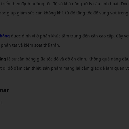
 triển theo định hướng tốc độ và khả năng xử lý cầu linh hoạt. Dò
ọc giúp giảm sức cản không khí, từ đó tăng tốc độ vung vợt trong
 hãng
được định vị ở phân khúc tầm trung đến cận cao cấp. Cây vợ
phản tạt và kiểm soát thế trận.
ãng
là sự cân bằng giữa tốc độ và độ ổn định. Không quá nặng đầ
 đi độ đầm cần thiết, sản phẩm mang lại cảm giác dễ làm quen v
nar
í.