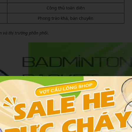
Công thủ toàn diện
Phong trào khá, bán chuyên
n và thị trường phân phối.