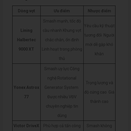
Dòng vợt
Ưu điểm
Nhược điểm
Smash mạnh, tốc độ
Yêu cầu kỹ thuật
Lining
cầu nhanh
Khung vợt
tương đối
Người
Halbertec
chắc chắn, ổn định
mới dễ gặp khó
9000 XT
Linh hoạt trong phòng
khăn
thủ
Smash uy lực
Công
nghệ Rotational
Trọng lượng và
Yonex Astrox
Generator System
độ cứng cao
Giá
77
Được nhiều VĐV
thành cao
chuyên nghiệp tin
dùng
Victor DriveX
Phù hợp cả tấn công
Smash không