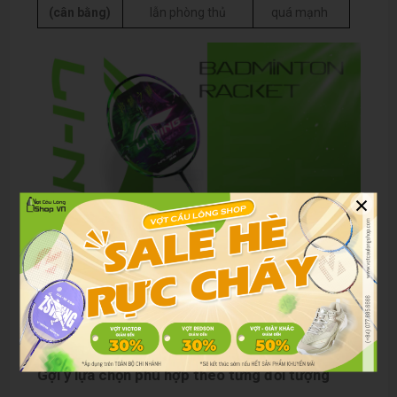
(cân bằng)
lẫn phòng thủ
quá mạnh
×
Gợi ý lựa chọn phù hợp theo từng đối tượng