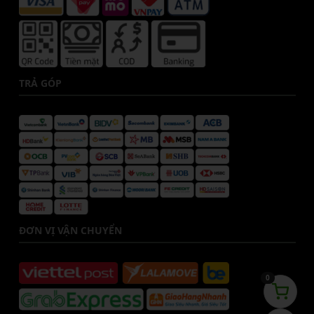
TRẢ GÓP
ĐƠN VỊ VẬN CHUYỂN
0