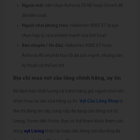
Người mới:
nên chọn Axforce 50 ND hoặc DriveX để
dễ kiểm soát.
Người chơi phong trào:
Halbertec 9000 XT là lựa
chọn hợp lý, vừa smash mạnh vừa linh hoạt.
Bán chuyên / thi đấu:
Halbertec 9000 XT hoặc
Axforce 80 sẽ phát huy tối đa sức mạnh, nhưng cần
kỹ thuật và thể lực tốt.
Địa chỉ mua vợt cầu lông chính hãng, uy tín
Để đảm bảo chất lượng và tránh hàng giả, người chơi nên
chọn mua tại các cửa hàng uy tín.
Vợt Cầu Lông Shop
là
địa chỉ đáng tin cậy, cung cấp đa dạng các dòng vợt từ
Lining, Yonex đến Victor.
Bạn có thể tham khảo thêm các
dòng
vợt Lining
khác tại
hoặc các dòng vợt cầu lông đa