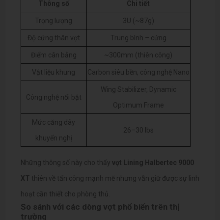
Thông số
Chi tiết
Trọng lượng
3U (~87g)
Độ cứng thân vợt
Trung bình – cứng
Điểm cân bằng
~300mm (thiên công)
Vật liệu khung
Carbon siêu bền, công nghệ Nano
Wing Stabilizer, Dynamic
Công nghệ nổi bật
Optimum Frame
Mức căng dây
26–30 lbs
khuyến nghị
Những thông số này cho thấy
vợt Lining Halbertec 9000
XT
thiên về tấn công mạnh mẽ nhưng vẫn giữ được sự linh
hoạt cần thiết cho phòng thủ.
So sánh với các dòng vợt phổ biến trên thị
trường