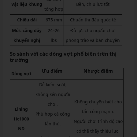
Vật liệu khung
Bền, chịu lực tốt
tổng hợp
Chiều dài
675 mm
Chuẩn thi đấu quốc tế
Mức căng dây
24–26
Đủ lực cho người chơi
khuyến nghị
lbs
phong trào và bán chuyên
So sánh với các dòng vợt phổ biến trên thị
trường
Ưu điểm
Nhược điểm
Dòng vợt
Dễ kiểm soát,
không kén người
Không chuyên biệt cho
chơi.
Lining
tấn công mạnh.
Phù hợp cả công
Hc1900
Người chơi trình độ cao
lẫn thủ.
ND
có thể thấy thiếu lực.