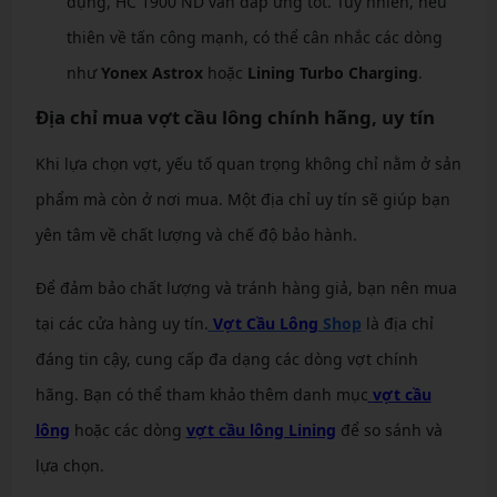
dụng, HC 1900 ND vẫn đáp ứng tốt. Tuy nhiên, nếu
thiên về tấn công mạnh, có thể cân nhắc các dòng
như
Yonex Astrox
hoặc
Lining Turbo Charging
.
Địa chỉ mua vợt cầu lông chính hãng, uy tín
Khi lựa chọn vợt, yếu tố quan trọng không chỉ nằm ở sản
phẩm mà còn ở nơi mua. Một địa chỉ uy tín sẽ giúp bạn
yên tâm về chất lượng và chế độ bảo hành.
Để đảm bảo chất lượng và tránh hàng giả, bạn nên mua
tại các cửa hàng uy tín.
Vợt Cầu Lông
Shop
là địa chỉ
đáng tin cậy, cung cấp đa dạng các dòng vợt chính
hãng. Bạn có thể tham khảo thêm danh mục
vợt cầu
lông
hoặc các dòng
vợt cầu lông Lining
để so sánh và
lựa chọn.