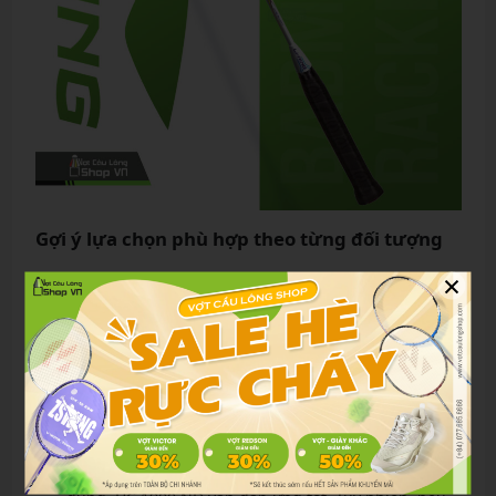
Gợi ý lựa chọn phù hợp theo từng đối tượng
×
Người mới bắt đầu:
Vợt HC 1900 ND là lựa chọn lý
tưởng vì dễ kiểm soát, không gây mỏi tay.
Người chơi phong trào:
Với sự cân bằng, vợt giúp
bạn linh hoạt trong các trận đấu giao hữu, vừa công
vừa thủ.
Bán chuyên / thi đấu:
Nếu bạn cần một cây vợt đa