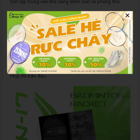
Sơn tập trung vào khả năng kiểm soát và phòng thủ.
×
Ưu điểm:
Bắt lưới ổn định.
Phản tạt nhanh.
Hỗ trợ cứu cầu tốt.
Phù hợp với người chơi thiên về chiến thuật và kiểm soát
nhịp độ trận đấu.