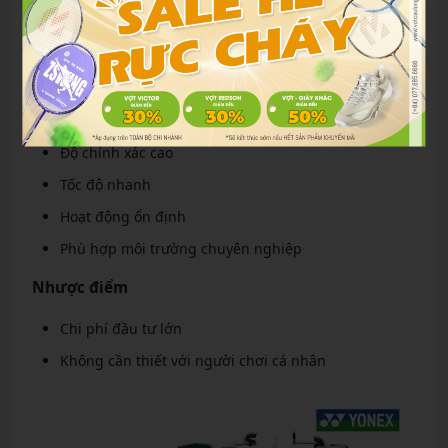
thành
bình
Đối
Chuyên
Cá
Cửa hàng
tượng
nghiệp
nhân
nhỏ
Ưu điểm
Độ chính xác cao
Tốc độ nhanh
Hoạt động ổn định
Phù hợp môi trường chuyên nghiệp
Nhược điểm
Chi phí đầu tư lớn
Không cần thiết với người chơi cá nhân