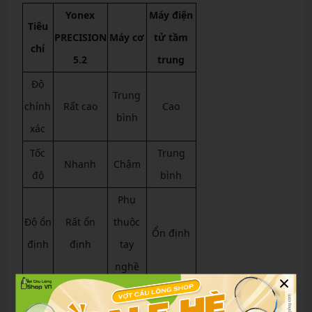
Yonex
Máy điện
Tiêu
PRECISION
Máy cơ
tử tầm
chí
5.2
trung
Độ
Trung
chính
Rất cao
Cao
bình
xác
Tốc
Trung
Nhanh
Chậm
độ
bình
Phụ
Độ ổn
Rất ổn
thuộc
Ổn định
định
định
tay
nghề
×
Giá
Trung
Cao
Thấp