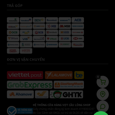
TRẢ GÓP
ĐƠN VỊ VẬN CHUYỂN
0
HỆ THỐNG CỬA HÀNG VỢT CẦU LÔNG SHOP
Giấy chứng nhận đăng ký kinh doanh 41Y8003247
do Cục Cảnh sát ĐKQL cư trú và DLQG về dân cư. Cấp ngày