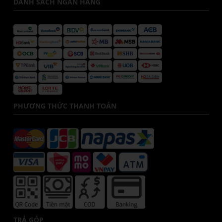
DANH SÁCH NGÂN HÀNG
PHƯƠNG THỨC THANH TOÁN
TRẢ GÓP