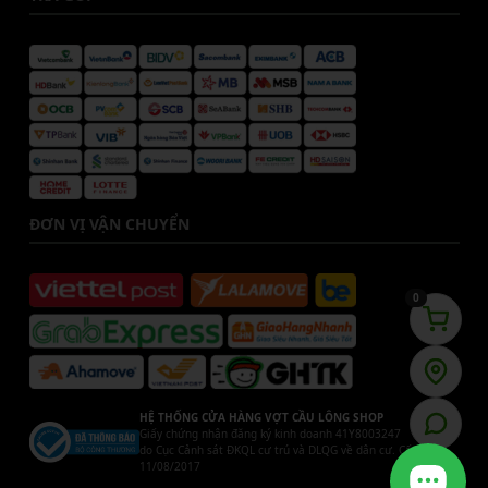
ĐƠN VỊ VẬN CHUYỂN
0
HỆ THỐNG CỬA HÀNG VỢT CẦU LÔNG SHOP
Giấy chứng nhận đăng ký kinh doanh 41Y8003247
do Cục Cảnh sát ĐKQL cư trú và DLQG về dân cư. Cấp ngày
11/08/2017