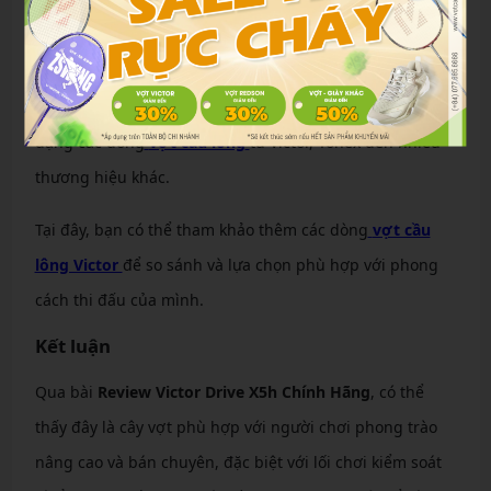
Khi tìm mua
vợt Victor Drive X5h Chính Hãng
, người
chơi nên ưu tiên các cửa hàng uy tín để đảm bảo chất
lượng và chế độ bảo hành. Một trong những địa chỉ
đáng tin cậy là
Vợt Cầu Lông Shop
– nơi cung cấp đa
dạng các dòng
vợt cầu lông
từ Victor, Yonex đến nhiều
thương hiệu khác.
Tại đây, bạn có thể tham khảo thêm các dòng
vợt cầu
lông Victor
để so sánh và lựa chọn phù hợp với phong
cách thi đấu của mình.
Kết luận
Qua bài
Review Victor Drive X5h Chính Hãng
, có thể
thấy đây là cây vợt phù hợp với người chơi phong trào
nâng cao và bán chuyên, đặc biệt với lối chơi kiểm soát