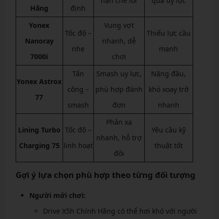
hạn chế lỗi
quá uy lực
Hãng
định
Yonex
Vung vợt
Tốc độ –
Thiếu lực cầu
Nanoray
nhanh, dễ
nhẹ
mạnh
7000i
chơi
Tấn
Smash uy lực,
Nặng đầu,
Yonex Astrox
công –
phù hợp đánh
khó xoay trở
77
smash
đơn
nhanh
Phản xạ
Lining Turbo
Tốc độ –
Yêu cầu kỹ
nhanh, hỗ trợ
Charging 75
linh hoạt
thuật tốt
đôi
Gợi ý lựa chọn phù hợp theo từng đối tượng
Người mới chơi:
Drive X5h Chính Hãng có thể hơi khó với người