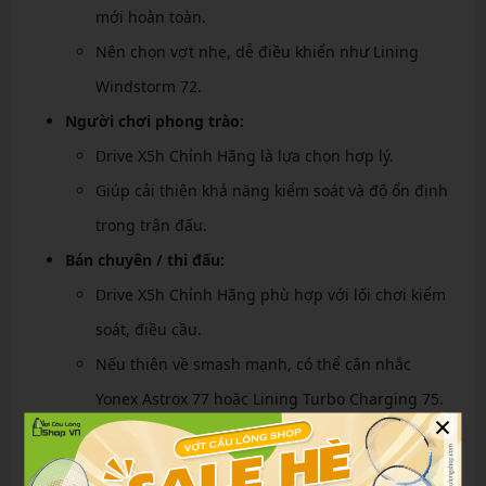
mới hoàn toàn.
Nên chọn vợt nhẹ, dễ điều khiển như Lining
Windstorm 72.
Người chơi phong trào:
Drive X5h Chính Hãng là lựa chọn hợp lý.
Giúp cải thiện khả năng kiểm soát và độ ổn định
trong trận đấu.
Bán chuyên / thi đấu:
Drive X5h Chính Hãng phù hợp với lối chơi kiểm
soát, điều cầu.
Nếu thiên về smash mạnh, có thể cân nhắc
Yonex Astrox 77 hoặc Lining Turbo Charging 75.
×
Địa chỉ mua vợt cầu lông chính hãng, uy tín