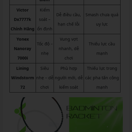
Victor
Kiểm
Dễ điều cầu,
Smash chưa quá
Dx7777k
soát –
hạn chế lỗi
uy lực
Chính Hãng
ổn định
Yonex
Vung vợt
Tốc độ –
Thiếu lực cầu
Nanoray
nhanh, dễ
nhẹ
mạnh
7000i
chơi
Lining
Siêu
Phù hợp
Thiếu lực trong
Windstorm
nhẹ – dễ
người mới, dễ
các pha tấn công
72
chơi
kiểm soát
mạnh