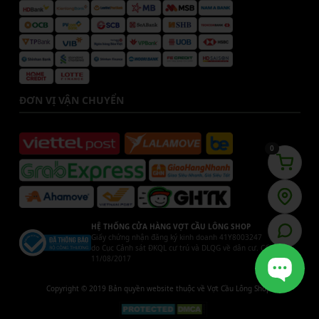
ĐƠN VỊ VẬN CHUYỂN
0
HỆ THỐNG CỬA HÀNG VỢT CẦU LÔNG SHOP
Giấy chứng nhận đăng ký kinh doanh 41Y8003247
do Cục Cảnh sát ĐKQL cư trú và DLQG về dân cư. Cấp ngày
11/08/2017
Copyright © 2019 Bản quyền website thuộc về Vợt Cầu Lông Shop.