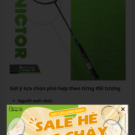
Gợi ý lựa chọn phù hợp theo từng đối tượng
Người mới chơi:
×
Dx7777k Chính Hãng có thể hơi khó với người
mới hoàn toàn.
Nên chọn vợt nhẹ, dễ điều khiển như Lining