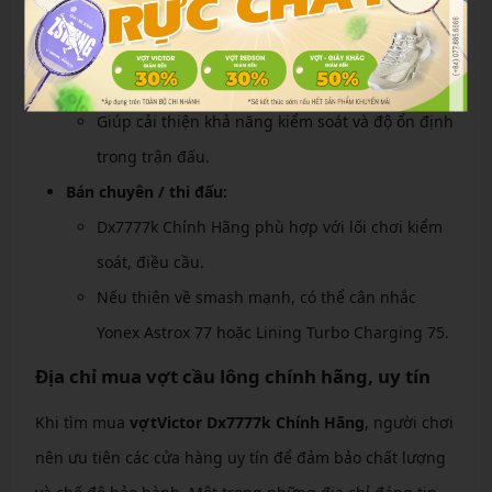
Windstorm 72.
Người chơi phong trào:
Dx7777k Chính Hãng là lựa chọn hợp lý.
Giúp cải thiện khả năng kiểm soát và độ ổn định
trong trận đấu.
Bán chuyên / thi đấu:
Dx7777k Chính Hãng phù hợp với lối chơi kiểm
soát, điều cầu.
Nếu thiên về smash mạnh, có thể cân nhắc
Yonex Astrox 77 hoặc Lining Turbo Charging 75.
Địa chỉ mua vợt cầu lông chính hãng, uy tín
Khi tìm mua
vợtVictor Dx7777k Chính Hãng
, người chơi
nên ưu tiên các cửa hàng uy tín để đảm bảo chất lượng