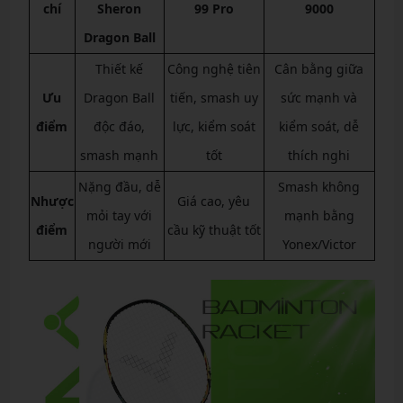
chí
Sheron
99 Pro
9000
Dragon Ball
Thiết kế
Công nghệ tiên
Cân bằng giữa
Ưu
Dragon Ball
tiến, smash uy
sức mạnh và
điểm
độc đáo,
lực, kiểm soát
kiểm soát, dễ
smash mạnh
tốt
thích nghi
Nặng đầu, dễ
Smash không
Nhược
Giá cao, yêu
mỏi tay với
mạnh bằng
điểm
cầu kỹ thuật tốt
người mới
Yonex/Victor