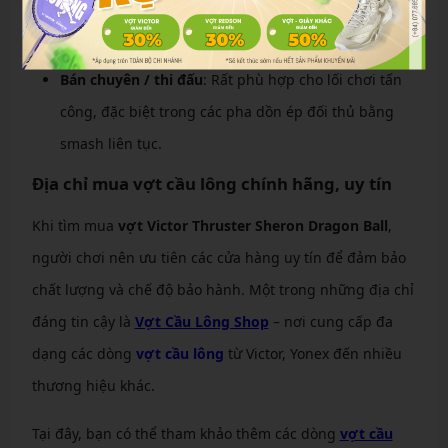
và muốn trải nghiệm smash mạnh, đây là lựa chọn
thú vị. Tuy nhiên cần luyện cổ tay để thích nghi.
Bán chuyên / thi đấu
: Rất phù hợp cho lối chơi tấn
công, đặc biệt trong các pha dồn ép đối thủ bằng
smash liên tục.
Địa chỉ mua vợt cầu lông chính hãng, uy tín
Khi tìm mua
vợt Victor Thruster Sheron Dragon Ball
,
người chơi nên ưu tiên các cửa hàng uy tín để đảm bảo
chất lượng và chế độ bảo hành. Một trong những địa chỉ
đáng tin cậy là
Vợt Cầu Lông Shop
– nơi cung cấp đa
dạng các dòng
vợt cầu lông
từ Victor, Yonex đến nhiều
thương hiệu khác.
Tại đây, bạn có thể tham khảo thêm các dòng
vợt cầu