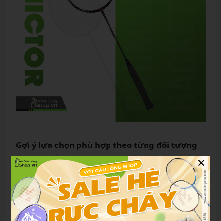
Gợi ý lựa chọn phù hợp theo từng đối tượng
×
Người mới chơi
: Nên cân nhắc vì vợt khá nặng đầu,
dễ gây mỏi. Có thể chọn dòng vợt cân bằng hơn
trước khi nâng cấp.
Người chơi phong trào
: Nếu yêu thích Dragon Ball