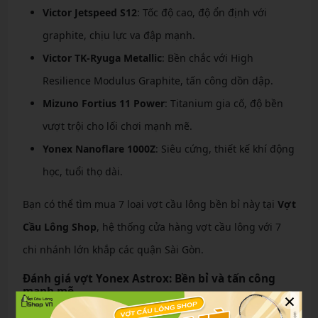
Victor Jetspeed S12
: Tốc độ cao, độ ổn định với
graphite, chịu lực va đập mạnh.
Victor TK-Ryuga Metallic
: Bền chắc với High
Resilience Modulus Graphite, tấn công dồn dập.
Mizuno Fortius 11 Power
: Titanium gia cố, độ bền
vượt trội cho lối chơi mạnh mẽ.
Yonex Nanoflare 1000Z
: Siêu cứng, thiết kế khí động
học, tuổi thọ dài.
Bạn có thể tìm mua 7 loại vợt cầu lông bền bỉ này tại
Vợt
Cầu Lông Shop
, hệ thống cửa hàng vợt cầu lông với 7
chi nhánh lớn khắp các quận Sài Gòn.
Đánh giá vợt Yonex Astrox: Bền bỉ và tấn công
mạnh mẽ
×