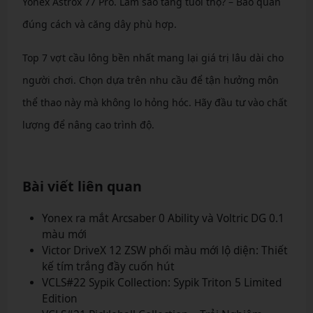
Yonex Astrox 77 Pro. Làm sao tăng tuổi thọ? – Bảo quản
đúng cách và căng dây phù hợp.
Top 7 vợt cầu lông bền nhất mang lại giá trị lâu dài cho
người chơi. Chọn dựa trên nhu cầu để tận hưởng môn
thể thao này mà không lo hỏng hóc. Hãy đầu tư vào chất
lượng để nâng cao trình độ.
Bài viết liên quan
Yonex ra mắt Arcsaber 0 Ability và Voltric DG 0.1
màu mới
Victor DriveX 12 ZSW phối màu mới lộ diện: Thiết
kế tím trắng đầy cuốn hút
VCLS#22 Sypik Collection: Sypik Triton 5 Limited
Edition