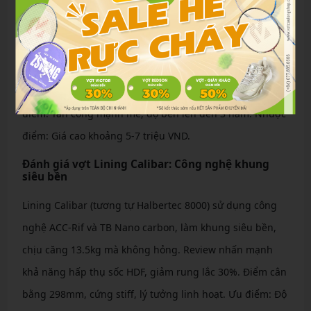
Yonex Astrox series, đặc biệt Astrox 100ZZ, nổi bật với độ
bền nhờ vật liệu 2G-Namd và Namd, tăng cường độ đàn
hồi khung. Review từ người dùng cho thấy vợt chịu được
hàng ngàn pha smash mà không cong vênh. Trọng
lượng 83g, cứng extra stiff, phù hợp trình độ cao. Ưu
điểm: Tấn công mạnh mẽ, độ bền lên đến 3 năm. Nhược
điểm: Giá cao khoảng 5-7 triệu VND.
Đánh giá vợt Lining Calibar: Công nghệ khung
siêu bền
Lining Calibar (tương tự Halbertec 8000) sử dụng công
nghệ ACC-Rif và TB Nano carbon, làm khung siêu bền,
chịu căng 13.5kg mà không hỏng. Review nhấn mạnh
khả năng hấp thụ sốc HDF, giảm rung lắc 30%. Điểm cân
bằng 298mm, cứng stiff, lý tưởng linh hoạt. Ưu điểm: Độ