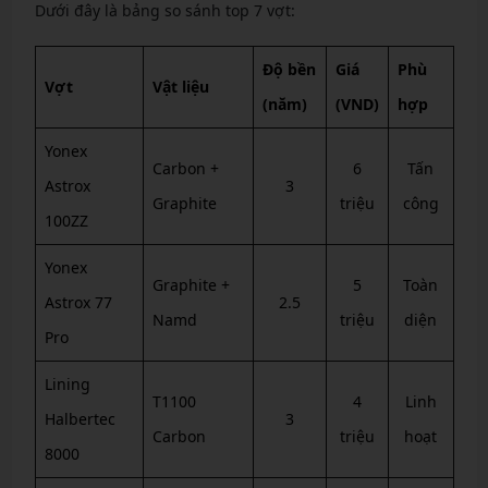
Dưới đây là bảng so sánh top 7 vợt:
Độ bền
Giá
Phù
Vợt
Vật liệu
(năm)
(VND)
hợp
Yonex
Carbon +
6
Tấn
Astrox
3
Graphite
triệu
công
100ZZ
Yonex
Graphite +
5
Toàn
Astrox 77
2.5
Namd
triệu
diện
Pro
Lining
T1100
4
Linh
Halbertec
3
Carbon
triệu
hoạt
8000