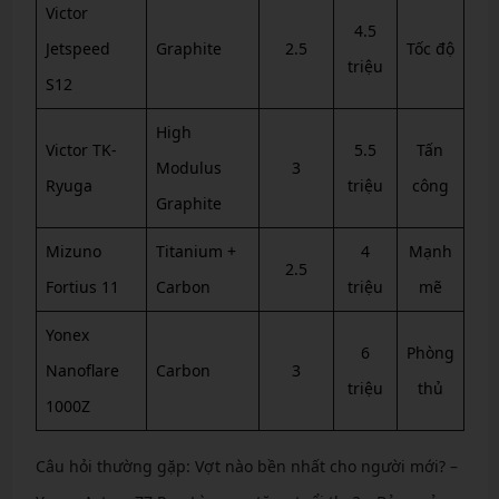
Victor
4.5
Jetspeed
Graphite
2.5
Tốc độ
triệu
S12
High
Victor TK-
5.5
Tấn
Modulus
3
Ryuga
triệu
công
Graphite
Mizuno
Titanium +
4
Mạnh
2.5
Fortius 11
Carbon
triệu
mẽ
Yonex
6
Phòng
Nanoflare
Carbon
3
triệu
thủ
1000Z
Câu hỏi thường gặp: Vợt nào bền nhất cho người mới? –