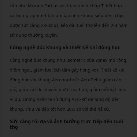
cấp như Mizuno Fortius với titanium ở khớp T. Kết hợp
carbon-graphite-titanium tạo nên khung siêu bền, chịu
được sức căng 28-32lbs, kéo dài tuổi thọ lên đến 2-3 năm
sử dụng thường xuyên.
Công nghệ đúc khung và thiết kế khí động học
Công nghệ đúc khung như Isometric của Yonex mở rộng
điểm ngọt, giảm lực lệch tâm gây hỏng vợt. Thiết kế khí
động học với khung Aerobox hoặc AeroDelta giảm cản
gió, giúp vợt di chuyển mượt mà hơn, giảm mỏi vật liệu.
Ví dụ, Lining Axforce sử dụng ACC-Rif để tăng độ bền
khung, chịu va đập tốt hơn 20% so với thế hệ cũ.
Sức căng tối đa và ảnh hưởng trực tiếp đến tuổi
thọ