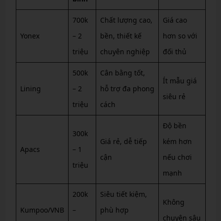
700k
Chất lượng cao,
Giá cao
Yonex
– 2
bền, thiết kế
hơn so với
triệu
chuyên nghiệp
đối thủ
500k
Cân bằng tốt,
Ít mẫu giá
Lining
– 2
hỗ trợ đa phong
siêu rẻ
triệu
cách
Độ bền
300k
Giá rẻ, dễ tiếp
kém hơn
Apacs
– 1
cận
nếu chơi
triệu
mạnh
200k
Siêu tiết kiệm,
Không
Kumpoo/VNB
–
phù hợp
chuyên sâu