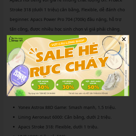
Stroke 318 (dưới 1 triệu) cân bằng, Flexible, dễ đánh cho
beginner. Apacs Power Pro 704 (700k) đầu nặng, hỗ trợ
tấn công, được nhiều học sinh chọn vì giá phải chăng.
×
Review các dòng vợt giá rẻ nổi bật khác
Ngoài ra, VNB V200 (500k) siêu rẻ, nhẹ, phù hợp học
sinh. Kumpoo K520S (300k) trọng lượng 85g, bền bỉ. VS
Blade 8100 (600k) toàn diện. Pro Kennex Power Pro 704
(800k) chống rung tốt. Vicleo Power 900 (500k) dễ sử
dụng. Pride (700k) thiết kế đẹp, chất lượng ổn.
Yonex Astrox 88D Game: Smash mạnh, 1.5 triệu.
Lining Aeronaut 6000: Cân bằng, dưới 2 triệu.
Apacs Stroke 318: Flexible, dưới 1 triệu.