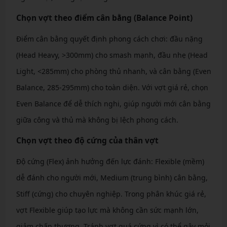
Chọn vợt theo điểm cân bằng (Balance Point)
Điểm cân bằng quyết định phong cách chơi: đầu nặng
(Head Heavy, >300mm) cho smash mạnh, đầu nhẹ (Head
Light, <285mm) cho phòng thủ nhanh, và cân bằng (Even
Balance, 285-295mm) cho toàn diện. Với vợt giá rẻ, chọn
Even Balance để dễ thích nghi, giúp người mới cân bằng
giữa công và thủ mà không bị lệch phong cách.
Chọn vợt theo độ cứng của thân vợt
Độ cứng (Flex) ảnh hưởng đến lực đánh: Flexible (mềm)
dễ đánh cho người mới, Medium (trung bình) cân bằng,
Stiff (cứng) cho chuyên nghiệp. Trong phân khúc giá rẻ,
vợt Flexible giúp tạo lực mà không cần sức mạnh lớn,
giảm chấn thương. Tránh vợt quá cứng vì có thể gây mỏi