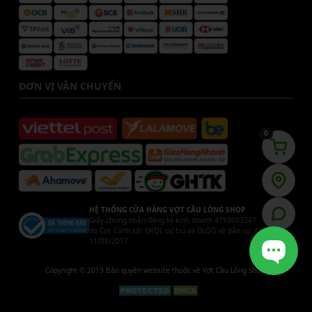
ĐƠN VỊ VẬN CHUYỂN
0
HỆ THỐNG CỬA HÀNG VỢT CẦU LÔNG SHOP
Giấy chứng nhận đăng ký kinh doanh 41Y8003247
do Cục Cảnh sát ĐKQL cư trú và DLQG về dân cư. Cấp ngày
11/08/2017
Copyright © 2019 Bản quyền website thuộc về Vợt Cầu Lông Shop.