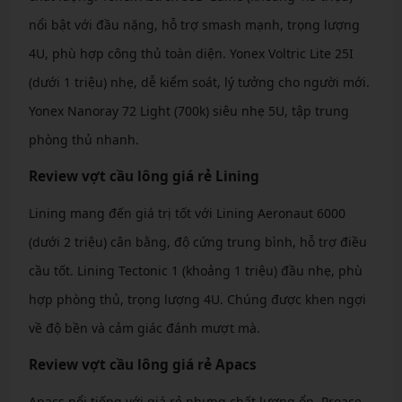
nổi bật với đầu nặng, hỗ trợ smash mạnh, trọng lượng
4U, phù hợp công thủ toàn diện. Yonex Voltric Lite 25I
(dưới 1 triệu) nhẹ, dễ kiểm soát, lý tưởng cho người mới.
Yonex Nanoray 72 Light (700k) siêu nhẹ 5U, tập trung
phòng thủ nhanh.
Review vợt cầu lông giá rẻ Lining
Lining mang đến giá trị tốt với Lining Aeronaut 6000
(dưới 2 triệu) cân bằng, độ cứng trung bình, hỗ trợ điều
cầu tốt. Lining Tectonic 1 (khoảng 1 triệu) đầu nhẹ, phù
hợp phòng thủ, trọng lượng 4U. Chúng được khen ngợi
về độ bền và cảm giác đánh mượt mà.
Review vợt cầu lông giá rẻ Apacs
Apacs nổi tiếng với giá rẻ nhưng chất lượng ổn. Proace