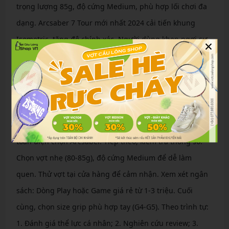
trọng lượng 85g, độ cứng Medium, phù hợp lối chơi đa
dạng. Arcsaber 7 Tour mới nhất 2024 cải tiến khung
Isometric, tăng độ chính xác. Người dùng khen ngợi sự
×
cân bằng hoàn hảo, dễ thích nghi cho cả công và thủ.
Hướng Dẫn Chọn Mua Vợt Yonex Phù Hợp Cho
Người Mới Chơi
Đối với người mới, hãy bắt đầu bằng việc xác định lối
chơi: Tấn công chọn Astrox, phòng thủ chọn Nanoflare,
toàn diện chọn Arcsaber. Tiếp theo, kiểm tra thông số:
Chọn vợt nhẹ (80-85g), độ cứng Medium để dễ làm
quen. Thử vợt tại cửa hàng để cảm nhận. Xem xét ngân
sách: Dòng Play hoặc Game giá rẻ từ 1-3 triệu. Cuối
cùng, chọn size grip phù hợp tay (G4-G5). Theo trình tự:
1. Đánh giá thể lực cá nhân; 2. Nghiên cứu review; 3.