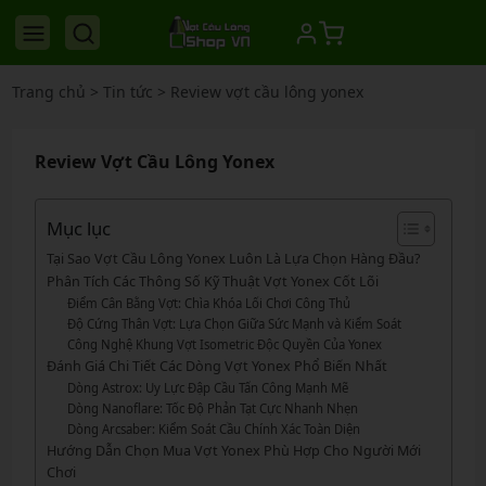
Trang chủ
>
Tin tức
>
Review vợt cầu lông yonex
Review Vợt Cầu Lông Yonex
Mục lục
Tại Sao Vợt Cầu Lông Yonex Luôn Là Lựa Chọn Hàng Đầu?
Phân Tích Các Thông Số Kỹ Thuật Vợt Yonex Cốt Lõi
Điểm Cân Bằng Vợt: Chìa Khóa Lối Chơi Công Thủ
Độ Cứng Thân Vợt: Lựa Chọn Giữa Sức Mạnh và Kiểm Soát
Công Nghệ Khung Vợt Isometric Độc Quyền Của Yonex
Đánh Giá Chi Tiết Các Dòng Vợt Yonex Phổ Biến Nhất
Dòng Astrox: Uy Lực Đập Cầu Tấn Công Mạnh Mẽ
Dòng Nanoflare: Tốc Độ Phản Tạt Cực Nhanh Nhẹn
Dòng Arcsaber: Kiểm Soát Cầu Chính Xác Toàn Diện
Hướng Dẫn Chọn Mua Vợt Yonex Phù Hợp Cho Người Mới
Chơi