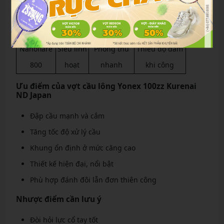
Astrox 88S
Smash không
soát tốc
Điều cầu tốt
Pro
quá bùng nổ
độ
Nanoflare
Siêu linh
Phòng thủ
Thiếu độ đầm
800
hoạt
nhanh
khi công
Ưu điểm của vợt cầu lông Yonex 100zz Kurenai
ND Japan
Đập cầu mạnh và cắm
Tăng tốc độ xử lý cầu
Khung ổn định ở mức căng cao
Thiết kế hiện đại, nổi bật
Phù hợp đánh đôi lẫn đơn thiên công
Nhược điểm cần lưu ý
Đòi hỏi lực cổ tay tốt