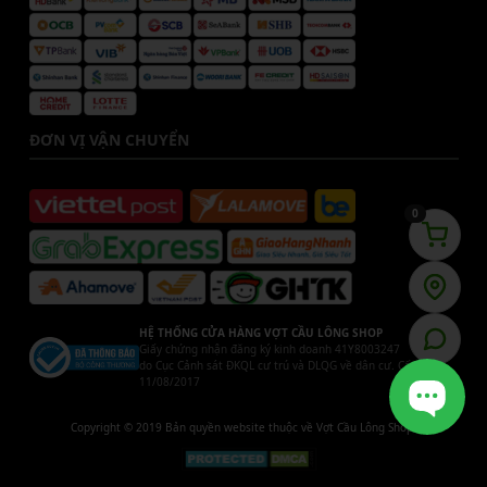
ĐƠN VỊ VẬN CHUYỂN
0
HỆ THỐNG CỬA HÀNG VỢT CẦU LÔNG SHOP
Giấy chứng nhận đăng ký kinh doanh 41Y8003247
do Cục Cảnh sát ĐKQL cư trú và DLQG về dân cư. Cấp ngày
11/08/2017
Copyright © 2019 Bản quyền website thuộc về Vợt Cầu Lông Shop.