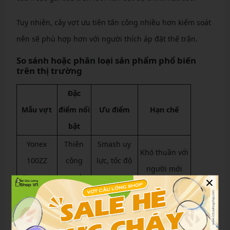
Tuy nhiên, cây vợt ưu tiên tấn công nhiều hơn kiểm soát
nên sẽ phù hợp hơn với người thích áp đặt thế trận.
So sánh hoặc phân loại sản phẩm phổ biến
trên thị trường
Đặc
Mẫu vợt
điểm nổi
Ưu điểm
Hạn chế
bật
Yonex
Thiên
Smash uy
Khó thuần với
100ZZ
công
lực, tốc độ
người mới
Kurenai
mạnh
cao
×
Astrox 99
Nặng
Phản tạt chậm
Cầu đi nặng
Pro
đầu rõ
hơn
Kiểm