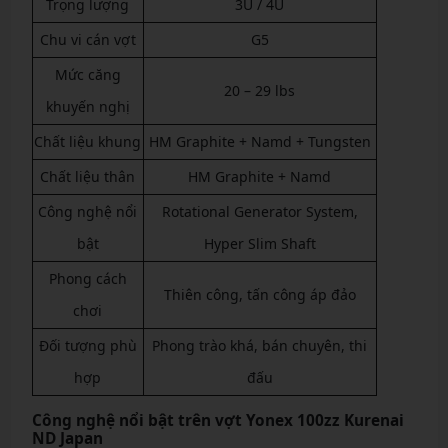
Trọng lượng
3U / 4U
Chu vi cán vợt
G5
Mức căng
20 – 29 lbs
khuyến nghị
Chất liệu khung
HM Graphite + Namd + Tungsten
Chất liệu thân
HM Graphite + Namd
Công nghệ nổi
Rotational Generator System,
bật
Hyper Slim Shaft
Phong cách
Thiên công, tấn công áp đảo
chơi
Đối tượng phù
Phong trào khá, bán chuyên, thi
hợp
đấu
Công nghệ nổi bật trên vợt Yonex 100zz Kurenai
ND Japan