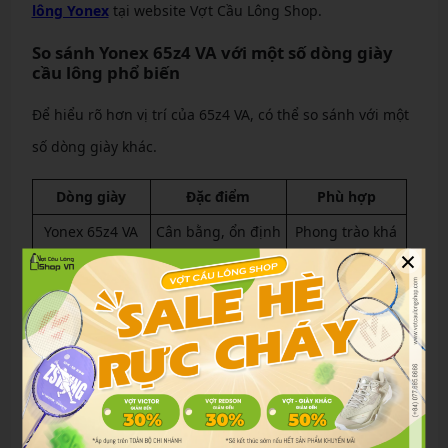
lông Yonex
tại website Vợt Cầu Lông Shop.
So sánh Yonex 65z4 VA với một số dòng giày
cầu lông phổ biến
Để hiểu rõ hơn vị trí của 65z4 VA, có thể so sánh với một
số dòng giày khác.
Dòng giày
Đặc điểm
Phù hợp
Yonex 65z4 VA
Cân bằng, ổn định
Phong trào khá
×
Yonex Aerus
Siêu nhẹ
Tốc độ
Yonex Eclipsion
Ổn định cao
Thi đấu
Yonex Comfort
Êm và thoải mái
Người mới
Ưu điểm của Yonex 65z4 VA
Độ ổn định cao