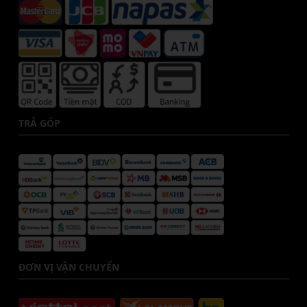
TRẢ GÓP
ĐƠN VỊ VẬN CHUYỂN