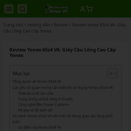
Trang chủ
>
Hướng dẫn / Review
>
Review Yonex 65z4 VA: Giày
Cầu Lông Cao Cấp Yonex
Review Yonex 65z4 VA: Giày Cầu Lông Cao Cấp
Yonex
Mục lục
Tổng quan về Yonex 65z4 VẠ
Các yếu tố quan trọng cần biết khi sử dụng Yonex 65z4 VA
Thiết kế và độ ôm chân
Trọng lượng và khả năng di chuyển
Công nghệ đệm Power Cushion+
Đế giày và độ bám sân
So sánh Yonex 65z4 VA với một số dòng giày cầu lông phổ
biến
Ưu điểm của Yonex 65z4 VA