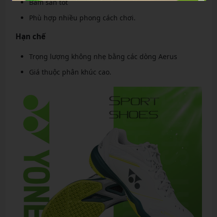
Bám sân tốt
Phù hợp nhiều phong cách chơi.
Hạn chế
Trọng lượng không nhẹ bằng các dòng Aerus
Giá thuộc phân khúc cao.