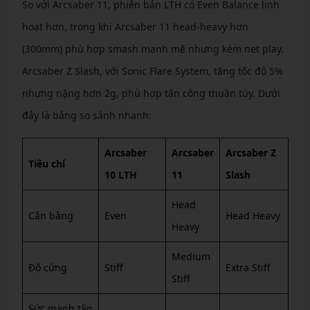
So với Arcsaber 11, phiên bản LTH có Even Balance linh
hoạt hơn, trong khi Arcsaber 11 head-heavy hơn
(300mm) phù hợp smash mạnh mẽ nhưng kém net play.
Arcsaber Z Slash, với Sonic Flare System, tăng tốc độ 5%
nhưng nặng hơn 2g, phù hợp tấn công thuần túy. Dưới
đây là bảng so sánh nhanh:
Arcsaber
Arcsaber
Arcsaber Z
Tiêu chí
10 LTH
11
Slash
Head
Cân bằng
Even
Head Heavy
Heavy
Medium
Độ cứng
Stiff
Extra Stiff
Stiff
Sức mạnh tấn