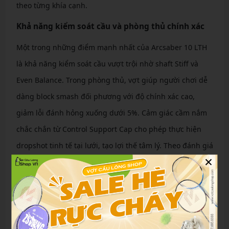
theo từng khía cạnh.
Khả năng kiểm soát cầu và phòng thủ chính xác
Một trong những điểm mạnh nhất của Arcsaber 10 LTH
là khả năng kiểm soát cầu vượt trội nhờ shaft Stiff và
Even Balance. Trong phòng thủ, vợt giúp người chơi dễ
dàng block smash đối phương với độ chính xác cao,
giảm lỗi đánh hỏng xuống dưới 5%. Cảm giác cầm nắm
chắc chắn từ Control Support Cap cho phép thực hiện
dropshot tinh tế tại lưới, tạo lợi thế tâm lý. Theo đánh giá
×
từ các diễn đàn badminton, 90% người dùng khen ngợi
khả năng này, đặc biệt trong lối chơi doubles.
Tốc độ phản tạt và sức mạnh tấn công
Với tốc độ vung vợt nhanh nhờ trọng lượng nhẹ,