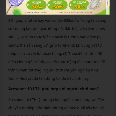
Arcsaber 10 LTH xuất sắc trong phản tạt và smash. Công
nghệ CS Carbon Nanotube tăng sức mạnh cú đánh lên
8%, giúp shuttle bay với tốc độ 400km/h. Trong tấn công,
vợt mang lại cảm giác bùng nổ, đặc biệt với clear shots
sâu. Quy trình thực hiện smash lý tưởng bao gồm: (1)
Giữ tư thế sẵn sàng với grip forehand; (2) Vung vợt từ
thấp lên cao với lực xoay hông; (3) Theo dõi shuttle để
điều chỉnh góc đánh; (4) Kết thúc động tác mượt mà để
tránh chấn thương. Người chơi chuyên nghiệp như
Taufik Hidayat đã tận dụng tối đa đặc tính này.
Arcsaber 10 LTH phù hợp với người chơi nào?
Arcsaber 10 LTH lý tưởng cho người chơi nâng cao đến
chuyên nghiệp, đặc biệt những ai theo đuổi lối chơi all-