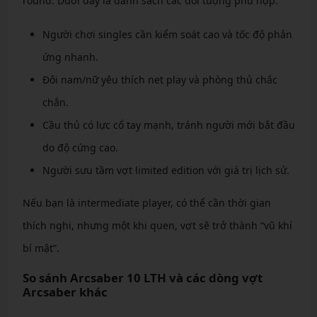
round. Dưới đây là danh sách các đối tượng phù hợp:
Người chơi singles cần kiểm soát cao và tốc độ phản
ứng nhanh.
Đôi nam/nữ yêu thích net play và phòng thủ chắc
chắn.
Cầu thủ có lực cổ tay mạnh, tránh người mới bắt đầu
do độ cứng cao.
Người sưu tầm vợt limited edition với giá trị lịch sử.
Nếu bạn là intermediate player, có thể cần thời gian
thích nghi, nhưng một khi quen, vợt sẽ trở thành “vũ khí
bí mật”.
So sánh Arcsaber 10 LTH và các dòng vợt
Arcsaber khác