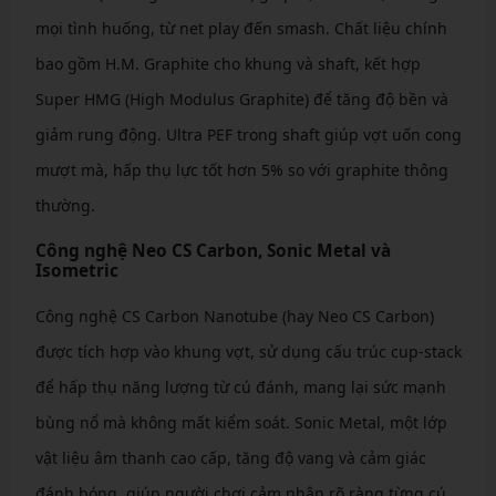
mọi tình huống, từ net play đến smash. Chất liệu chính
bao gồm H.M. Graphite cho khung và shaft, kết hợp
Super HMG (High Modulus Graphite) để tăng độ bền và
giảm rung động. Ultra PEF trong shaft giúp vợt uốn cong
mượt mà, hấp thụ lực tốt hơn 5% so với graphite thông
thường.
Công nghệ Neo CS Carbon, Sonic Metal và
Isometric
Công nghệ CS Carbon Nanotube (hay Neo CS Carbon)
được tích hợp vào khung vợt, sử dụng cấu trúc cup-stack
để hấp thụ năng lượng từ cú đánh, mang lại sức mạnh
bùng nổ mà không mất kiểm soát. Sonic Metal, một lớp
vật liệu âm thanh cao cấp, tăng độ vang và cảm giác
đánh bóng, giúp người chơi cảm nhận rõ ràng từng cú