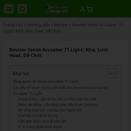
Trang chủ
>
Hướng dẫn / Review
>
Review Yonex Arcsaber 71
Light: Nhẹ, linh hoạt, dễ chơi
Review Yonex Arcsaber 71 Light: Nhẹ, Linh
Hoạt, Dễ Chơi
Mục lục
Tổng quan về Yonex Arcsaber 71 Light
Các yếu tố quan trọng cần biết khi chọn/mua/sử dụng
Arcsaber 71 Light
Trọng lượng – yếu tố tạo nên sự khác biệt lớn nhất
Điểm cân bằng – cân bằng toàn diện (Even Balance)
Độ cứng thân vợt – trợ lực cho người mới
Chất liệu & thiết kế khung
Cảm giác đánh thực tế trên sân
Vị trí trong phân khúc Yonex