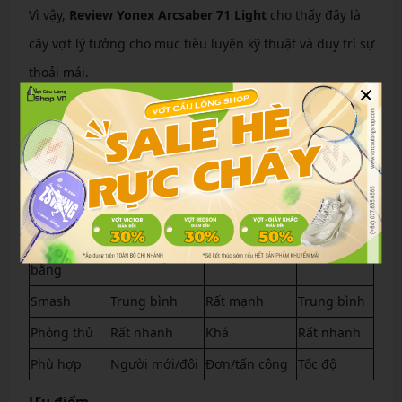
Vì vậy,
Review Yonex Arcsaber 71 Light
cho thấy đây là
cây vợt lý tưởng cho mục tiêu luyện kỹ thuật và duy trì sự
thoải mái.
×
So sánh các dòng vợt phổ biến trên thị trường
Arcsaber 71
Astrox 100
Nanoflare
Tiêu chí
Light
Game
800
Trọng lượng
Rất nhẹ (5U)
4U
4U
Điểm cân
Cân bằng
Nặng đầu
Nhẹ đầu
bằng
Smash
Trung bình
Rất mạnh
Trung bình
Phòng thủ
Rất nhanh
Khá
Rất nhanh
Phù hợp
Người mới/đôi
Đơn/tấn công
Tốc độ