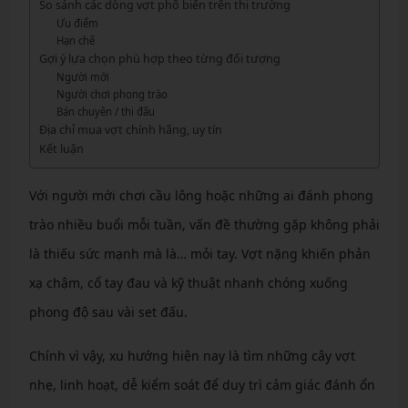
So sánh các dòng vợt phổ biến trên thị trường
Ưu điểm
Hạn chế
Gợi ý lựa chọn phù hợp theo từng đối tượng
Người mới
Người chơi phong trào
Bán chuyên / thi đấu
Địa chỉ mua vợt chính hãng, uy tín
Kết luận
Với người mới chơi cầu lông hoặc những ai đánh phong
trào nhiều buổi mỗi tuần, vấn đề thường gặp không phải
là thiếu sức mạnh mà là… mỏi tay. Vợt nặng khiến phản
xạ chậm, cổ tay đau và kỹ thuật nhanh chóng xuống
phong độ sau vài set đấu.
Chính vì vậy, xu hướng hiện nay là tìm những cây vợt
nhẹ, linh hoạt, dễ kiểm soát để duy trì cảm giác đánh ổn